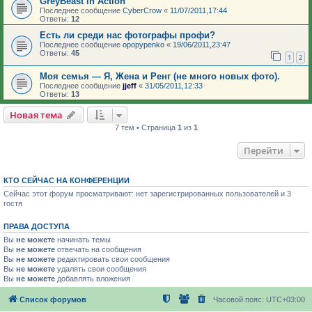
GreyBeast in Action
Последнее сообщение
CyberCrow
«
11/07/2011,17:44
Ответы:
12
Есть ли среди нас фотографы профи?
Последнее сообщение
opopypenko
«
19/06/2011,23:47
Ответы:
45
1
2
Моя семья — Я, Жена и Ренг (не много новых фото).
Последнее сообщение
jjeff
«
31/05/2011,12:33
Ответы:
13
Новая тема
7 тем • Страница
1
из
1
Перейти
КТО СЕЙЧАС НА КОНФЕРЕНЦИИ
Сейчас этот форум просматривают: нет зарегистрированных пользователей и 3
гостя
ПРАВА ДОСТУПА
Вы
не можете
начинать темы
Вы
не можете
отвечать на сообщения
Вы
не можете
редактировать свои сообщения
Вы
не можете
удалять свои сообщения
Вы
не можете
добавлять вложения
Список форумов
Часовой пояс:
UTC+03:00