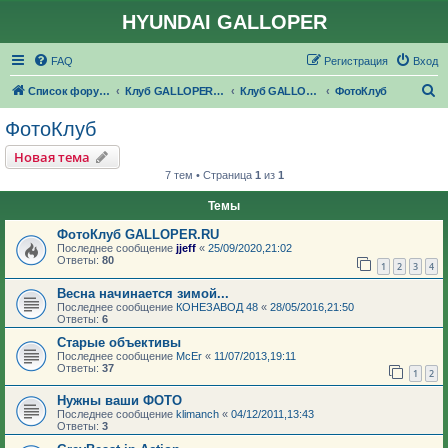
HYUNDAI GALLOPER
FAQ
Регистрация
Вход
П
Список форумов
Клуб GALLOPER.RU
Клуб GALLOPER.RU
ФотоКлуб
о
ФотоКлуб
и
Новая тема
с
7 тем • Страница
1
из
1
к
Темы
ФотоКлуб GALLOPER.RU
Последнее сообщение
jjeff
«
25/09/2020,21:02
Ответы:
80
1
2
3
4
Весна начинается зимой...
Последнее сообщение
КОНЕЗАВОД 48
«
28/05/2016,21:50
Ответы:
6
Старые объективы
Последнее сообщение
McEr
«
11/07/2013,19:11
Ответы:
37
1
2
Нужны ваши ФОТО
Последнее сообщение
klimanch
«
04/12/2011,13:43
Ответы:
3