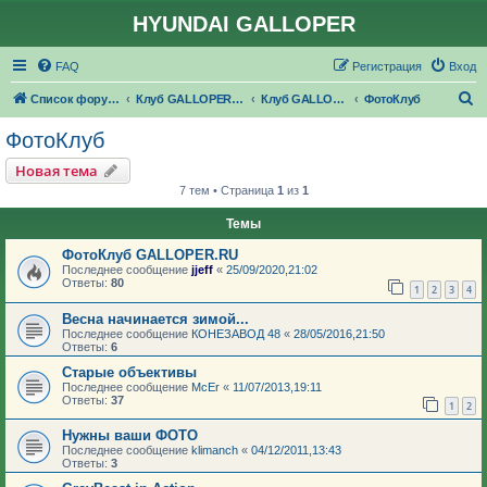
HYUNDAI GALLOPER
FAQ
Регистрация
Вход
П
Список форумов
Клуб GALLOPER.RU
Клуб GALLOPER.RU
ФотоКлуб
о
ФотоКлуб
и
Новая тема
с
7 тем • Страница
1
из
1
к
Темы
ФотоКлуб GALLOPER.RU
Последнее сообщение
jjeff
«
25/09/2020,21:02
Ответы:
80
1
2
3
4
Весна начинается зимой...
Последнее сообщение
КОНЕЗАВОД 48
«
28/05/2016,21:50
Ответы:
6
Старые объективы
Последнее сообщение
McEr
«
11/07/2013,19:11
Ответы:
37
1
2
Нужны ваши ФОТО
Последнее сообщение
klimanch
«
04/12/2011,13:43
Ответы:
3