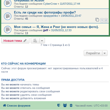
GreyBeast in Action
Последнее сообщение
CyberCrow
«
11/07/2011,17:44
Ответы:
12
Есть ли среди нас фотографы профи?
Последнее сообщение
opopypenko
«
19/06/2011,23:47
Ответы:
45
1
2
Моя семья — Я, Жена и Ренг (не много новых фото).
Последнее сообщение
jjeff
«
31/05/2011,12:33
Ответы:
13
Новая тема
7 тем • Страница
1
из
1
Перейти
КТО СЕЙЧАС НА КОНФЕРЕНЦИИ
Сейчас этот форум просматривают: нет зарегистрированных пользователей и 4
гостя
ПРАВА ДОСТУПА
Вы
не можете
начинать темы
Вы
не можете
отвечать на сообщения
Вы
не можете
редактировать свои сообщения
Вы
не можете
удалять свои сообщения
Вы
не можете
добавлять вложения
Список форумов
Часовой пояс:
UTC+03:00