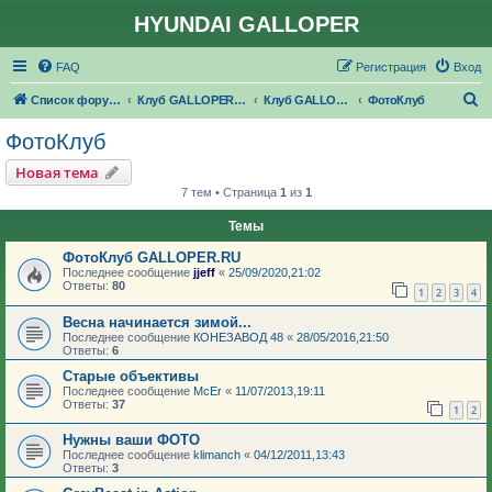
HYUNDAI GALLOPER
FAQ
Регистрация
Вход
П
Список форумов
Клуб GALLOPER.RU
Клуб GALLOPER.RU
ФотоКлуб
о
ФотоКлуб
и
Новая тема
с
7 тем • Страница
1
из
1
к
Темы
ФотоКлуб GALLOPER.RU
Последнее сообщение
jjeff
«
25/09/2020,21:02
Ответы:
80
1
2
3
4
Весна начинается зимой...
Последнее сообщение
КОНЕЗАВОД 48
«
28/05/2016,21:50
Ответы:
6
Старые объективы
Последнее сообщение
McEr
«
11/07/2013,19:11
Ответы:
37
1
2
Нужны ваши ФОТО
Последнее сообщение
klimanch
«
04/12/2011,13:43
Ответы:
3