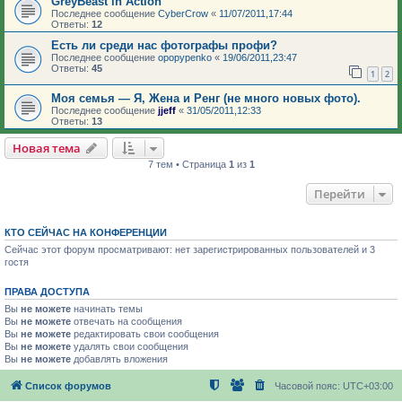
GreyBeast in Action
Последнее сообщение
CyberCrow
«
11/07/2011,17:44
Ответы:
12
Есть ли среди нас фотографы профи?
Последнее сообщение
opopypenko
«
19/06/2011,23:47
Ответы:
45
1
2
Моя семья — Я, Жена и Ренг (не много новых фото).
Последнее сообщение
jjeff
«
31/05/2011,12:33
Ответы:
13
Новая тема
7 тем • Страница
1
из
1
Перейти
КТО СЕЙЧАС НА КОНФЕРЕНЦИИ
Сейчас этот форум просматривают: нет зарегистрированных пользователей и 3
гостя
ПРАВА ДОСТУПА
Вы
не можете
начинать темы
Вы
не можете
отвечать на сообщения
Вы
не можете
редактировать свои сообщения
Вы
не можете
удалять свои сообщения
Вы
не можете
добавлять вложения
Список форумов
Часовой пояс:
UTC+03:00