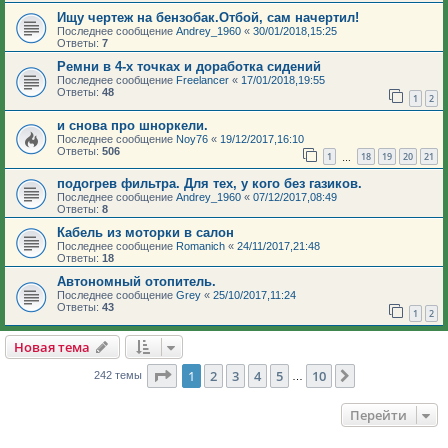
Ищу чертеж на бензобак.Отбой, сам начертил!
Последнее сообщение
Andrey_1960
«
30/01/2018,15:25
Ответы:
7
Ремни в 4-х точках и доработка сидений
Последнее сообщение
Freelancer
«
17/01/2018,19:55
Ответы:
48
1
2
и снова про шноркели.
Последнее сообщение
Noy76
«
19/12/2017,16:10
Ответы:
506
1
18
19
20
21
…
подогрев фильтра. Для тех, у кого без газиков.
Последнее сообщение
Andrey_1960
«
07/12/2017,08:49
Ответы:
8
Кабель из моторки в салон
Последнее сообщение
Romanich
«
24/11/2017,21:48
Ответы:
18
Автономный отопитель.
Последнее сообщение
Grey
«
25/10/2017,11:24
Ответы:
43
1
2
Новая тема
Страница
1
из
10
1
2
3
4
5
10
След.
242 темы
…
Перейти