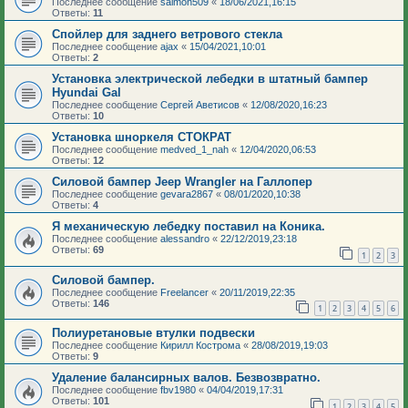
Последнее сообщение
salmon509
«
18/06/2021,16:15
Ответы:
11
Спойлер для заднего ветрового стекла
Последнее сообщение
ajax
«
15/04/2021,10:01
Ответы:
2
Установка электрической лебедки в штатный бампер
Hyundai Gal
Последнее сообщение
Сергей Аветисов
«
12/08/2020,16:23
Ответы:
10
Установка шноркеля СТОКРАТ
Последнее сообщение
medved_1_nah
«
12/04/2020,06:53
Ответы:
12
Силовой бампер Jeep Wrangler на Галлопер
Последнее сообщение
gevara2867
«
08/01/2020,10:38
Ответы:
4
Я механическую лебедку поставил на Коника.
Последнее сообщение
alessandro
«
22/12/2019,23:18
Ответы:
69
1
2
3
Силовой бампер.
Последнее сообщение
Freelancer
«
20/11/2019,22:35
Ответы:
146
1
2
3
4
5
6
Полиуретановые втулки подвески
Последнее сообщение
Кирилл Кострома
«
28/08/2019,19:03
Ответы:
9
Удаление балансирных валов. Безвозвратно.
Последнее сообщение
fbv1980
«
04/04/2019,17:31
Ответы:
101
1
2
3
4
5