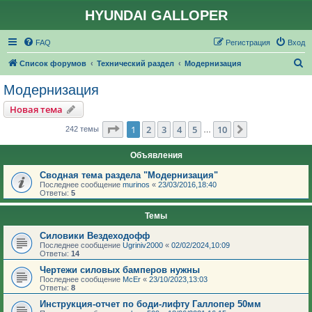
HYUNDAI GALLOPER
FAQ
Регистрация
Вход
П
Список форумов
Технический раздел
Модернизация
о
Модернизация
и
Новая тема
с
Страница
1
из
10
1
2
3
4
5
10
След.
242 темы
…
к
Объявления
Сводная тема раздела "Модернизация"
Последнее сообщение
murinos
«
23/03/2016,18:40
Ответы:
5
Темы
Силовики Вездеходофф
Последнее сообщение
Ugriniv2000
«
02/02/2024,10:09
Ответы:
14
Чертежи силовых бамперов нужны
Последнее сообщение
McEr
«
23/10/2023,13:03
Ответы:
8
Инструкция-отчет по боди-лифту Галлопер 50мм