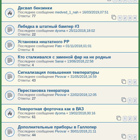
Десвап бензинки
Последнее сообщение
medved_1_nah
«
16/03/2019,07:51
Ответы:
77
1
2
3
4
Лебедка в штатный бампер #3
Последнее сообщение
dyoma
«
25/11/2018,18:02
Ответы:
22
Установка нештатного РР
Последнее сообщение
Pato
«
01/11/2018,01:01
Ответы:
8
Кто сталкивался с заменой фар на не родные
Последнее сообщение
Sanai
«
13/06/2018,22:58
Ответы:
4
Сигнализация повышения температуры
Последнее сообщение
Pivovar
«
31/05/2018,16:59
Ответы:
43
1
2
Перестановка генератора
Последнее сообщение
Pivovar
«
22/02/2018,12:05
Ответы:
27
1
2
Поворотная форточка как в ВАЗ
Последнее сообщение
dyoma
«
19/02/2018,00:16
Ответы:
61
1
2
3
Дополнительные приборы в Галлопер
Последнее сообщение
Pivovar
«
30/01/2018,21:11
Ответы:
44
1
2