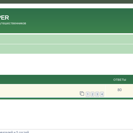
PER
Путешественников
ОТВЕТЫ
80
1
2
3
4
вателей и 5 гостей