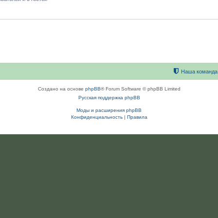
Наша команда
Создано на основе
phpBB
® Forum Software © phpBB Limited
Русская поддержка phpBB
Моды и расширения phpBB
Конфиденциальность
|
Правила