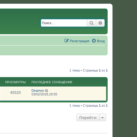
Поиск
Расширенный по
Регистрация
Вход
1 тема • Страница
1
из
1
ПРОСМОТРЫ
ПОСЛЕДНЕЕ СООБЩЕНИЕ
Deamon
45520
03/02/2018,18:55
1 тема • Страница
1
из
1
Перейти