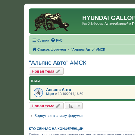
HYUNDAI GALLO
Клуб & Форум Автолюбителей и 
Ссылки
FAQ
Список форумов
"Альянс Авто" #МСК
"Альянс Авто" #МСК
Новая тема
ТЕМЫ
Альянс Авто
Major
»
10/10/2014,16:50
Новая тема
Вернуться к списку форумов
КТО СЕЙЧАС НА КОНФЕРЕНЦИИ
Сейчас этот форум просматривают: нет зарегистрированных пользо