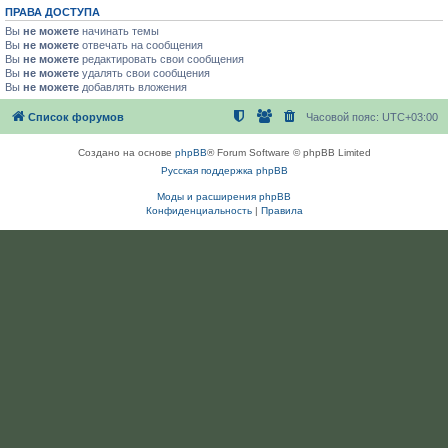
ПРАВА ДОСТУПА
Вы
не можете
начинать темы
Вы
не можете
отвечать на сообщения
Вы
не можете
редактировать свои сообщения
Вы
не можете
удалять свои сообщения
Вы
не можете
добавлять вложения
Список форумов
Часовой пояс:
UTC+03:00
Создано на основе
phpBB
® Forum Software © phpBB Limited
Русская поддержка phpBB
Моды и расширения phpBB
Конфиденциальность
|
Правила