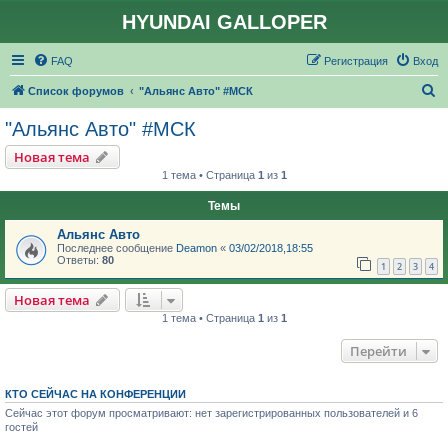
HYUNDAI GALLOPER
FAQ
Регистрация
Вход
П
Список форумов
"Альянс Авто" #МСК
о
"Альянс Авто" #МСК
и
Новая тема
с
1 тема • Страница
1
из
1
к
Темы
Альянс Авто
Последнее сообщение
Deamon
«
03/02/2018,18:55
Ответы:
80
1
2
3
4
Новая тема
1 тема • Страница
1
из
1
Перейти
КТО СЕЙЧАС НА КОНФЕРЕНЦИИ
Сейчас этот форум просматривают: нет зарегистрированных пользователей и 6
гостей