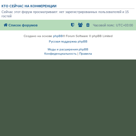
КТО СЕЙЧАС НА КОНФЕРЕНЦИИ
Сейчас этот форум просматривают: нет зарегистрированных пользователей и 15
гостей
Список форумов
Часовой пояс:
UTC+03:00
Создано на основе
phpBB
® Forum Software © phpBB Limited
Русская поддержка phpBB
Моды и расширения phpBB
Конфиденциальность
|
Правила