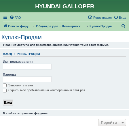
HYUNDAI GALLOPER
FAQ
Регистрация
Вход
П
Список форумов
Общий раздел
Коммерческий раздел
Куплю-Продам
о
Куплю-Продам
и
У вас нет доступа для просмотра списка или чтения тем в этом форуме.
с
к
ВХОД
•
РЕГИСТРАЦИЯ
Имя пользователя:
Пароль:
Запомнить меня
Скрыть моё пребывание на конференции в этот раз
В этой категории нет форумов.
Перейти