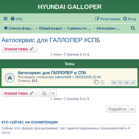
HYUNDAI GALLOPER
FAQ
Регистрация
Вход
П
Список форумов
Общий раздел
Сервисы по ремонту и обслуживанию
Автосервис для ГАЛЛОПЕР #СПБ
о
Автосервис для ГАЛЛОПЕР #СПБ
и
Новая тема
с
1 тема • Страница
1
из
1
к
Темы
Автосервис для ГАЛЛОПЕР в СПб
Последнее сообщение
salmon509
«
28/03/2025,15:40
Ответы:
513
1
18
19
20
21
…
Новая тема
1 тема • Страница
1
из
1
Перейти
КТО СЕЙЧАС НА КОНФЕРЕНЦИИ
Сейчас этот форум просматривают: нет зарегистрированных пользователей и 4
гостя