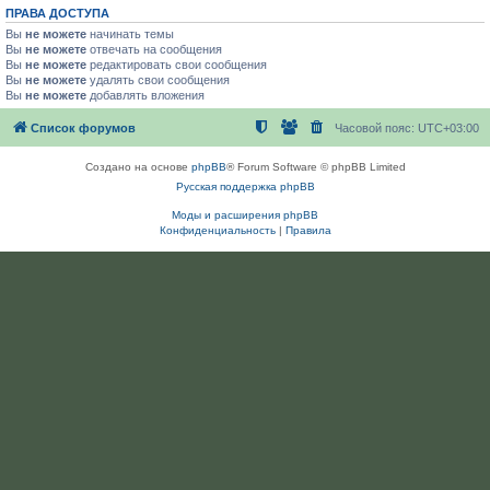
ПРАВА ДОСТУПА
Вы
не можете
начинать темы
Вы
не можете
отвечать на сообщения
Вы
не можете
редактировать свои сообщения
Вы
не можете
удалять свои сообщения
Вы
не можете
добавлять вложения
Список форумов
Часовой пояс:
UTC+03:00
Создано на основе
phpBB
® Forum Software © phpBB Limited
Русская поддержка phpBB
Моды и расширения phpBB
Конфиденциальность
|
Правила