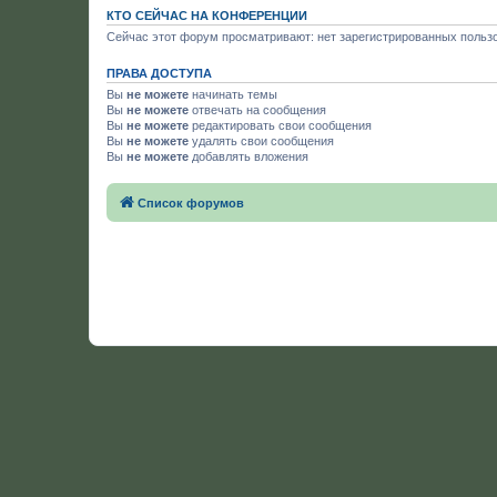
КТО СЕЙЧАС НА КОНФЕРЕНЦИИ
Сейчас этот форум просматривают: нет зарегистрированных пользо
ПРАВА ДОСТУПА
Вы
не можете
начинать темы
Вы
не можете
отвечать на сообщения
Вы
не можете
редактировать свои сообщения
Вы
не можете
удалять свои сообщения
Вы
не можете
добавлять вложения
Список форумов