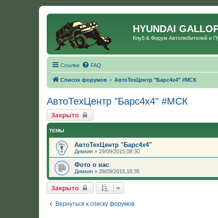
HYUNDAI GALLO
Клуб & Форум Автолюбителей и 
Ссылки
FAQ
Список форумов
АвтоТехЦентр "Барс4х4" #МСК
АвтоТехЦентр "Барс4х4" #МСК
Закрыто
ТЕМЫ
АвтоТехЦентр "Барс4х4"
Димкин
»
29/09/2015,08:30
Фото о нас
Димкин
»
29/09/2015,16:35
Закрыто
Вернуться к списку форумов