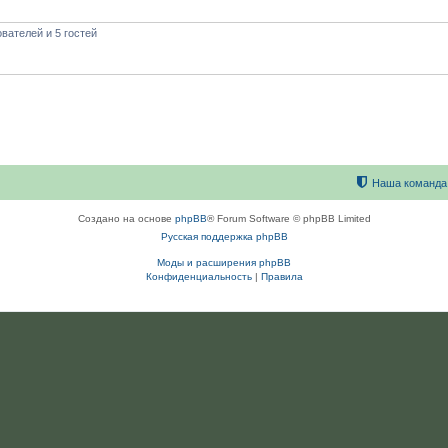
вателей и 5 гостей
Наша команда
Создано на основе
phpBB
® Forum Software © phpBB Limited
Русская поддержка phpBB
Моды и расширения phpBB
Конфиденциальность
|
Правила