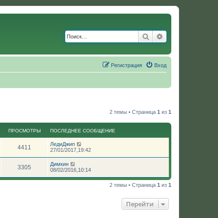
Поиск
Расширенный по
Регистрация
Вход
2 темы • Страница
1
из
1
ПРОСМОТРЫ
ПОСЛЕДНЕЕ СООБЩЕНИЕ
ЛедиДжип
4411
27/01/2017,19:42
Димкин
3305
08/02/2016,10:14
2 темы • Страница
1
из
1
Перейти