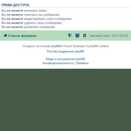
ПРАВА ДОСТУПА
Вы
не можете
начинать темы
Вы
не можете
отвечать на сообщения
Вы
не можете
редактировать свои сообщения
Вы
не можете
удалять свои сообщения
Вы
не можете
добавлять вложения
Список форумов
Часовой пояс:
UTC+03:00
Создано на основе
phpBB
® Forum Software © phpBB Limited
Русская поддержка phpBB
Моды и расширения phpBB
Конфиденциальность
|
Правила