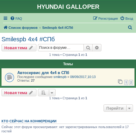
HYUNDAI GALLOPER
FAQ
Регистрация
Вход
П
Список форумов
Smilespb 4х4 #СПб
о
Smilespb 4х4 #СПб
и
Поиск
Расширенный пои
Новая тема
с
1 тема • Страница
1
из
1
к
Темы
Автосервис для 4х4 в СПб
Последнее сообщение
smilespb
«
08/09/2017,10:13
Ответы:
27
1
2
Новая тема
1 тема • Страница
1
из
1
Перейти
КТО СЕЙЧАС НА КОНФЕРЕНЦИИ
Сейчас этот форум просматривают: нет зарегистрированных пользователей и 17
гостей