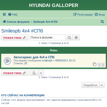
HYUNDAI GALLOPER
FAQ
Регистрация
Вход
П
Список форумов
Smilespb 4х4 #СПб
о
Smilespb 4х4 #СПб
и
Поиск
Расширенный пои
Новая тема
с
1 тема • Страница
1
из
1
к
Темы
Автосервис для 4х4 в СПб
Последнее сообщение
smilespb
«
08/09/2017,10:13
Ответы:
27
1
2
Новая тема
1 тема • Страница
1
из
1
Перейти
КТО СЕЙЧАС НА КОНФЕРЕНЦИИ
Сейчас этот форум просматривают: нет зарегистрированных пользователей и 13
гостей