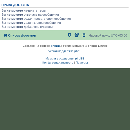
ПРАВА ДОСТУПА
Вы
не можете
начинать темы
Вы
не можете
отвечать на сообщения
Вы
не можете
редактировать свои сообщения
Вы
не можете
удалять свои сообщения
Вы
не можете
добавлять вложения
Список форумов
Часовой пояс:
UTC+03:00
Создано на основе
phpBB
® Forum Software © phpBB Limited
Русская поддержка phpBB
Моды и расширения phpBB
Конфиденциальность
|
Правила