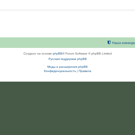
Наша команда
Создано на основе
phpBB
® Forum Software © phpBB Limited
Русская поддержка phpBB
Моды и расширения phpBB
Конфиденциальность
|
Правила