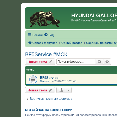
HYUNDAI GALLO
Клуб & Форум Автолюбителей и 
Ссылки
FAQ
Список форумов
Общий раздел
Сервисы по ремонту
BF5Service #МСК
Поиск
Рас
Новая тема
ТЕМЫ
BF5Service
Gavrosh
»
28/02/2018,20:46
Новая тема
Вернуться к списку форумов
КТО СЕЙЧАС НА КОНФЕРЕНЦИИ
Сейчас этот форум просматривают: нет зарегистрированных пользо