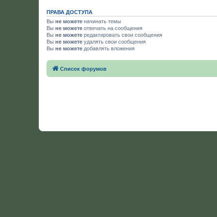
ПРАВА ДОСТУПА
Вы
не можете
начинать темы
Вы
не можете
отвечать на сообщения
Вы
не можете
редактировать свои сообщения
Вы
не можете
удалять свои сообщения
Вы
не можете
добавлять вложения
Список форумов