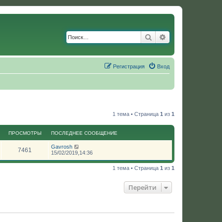
Поиск
Расширенный по
Регистрация
Вход
1 тема • Страница
1
из
1
ПРОСМОТРЫ
ПОСЛЕДНЕЕ СООБЩЕНИЕ
Gavrosh
7461
15/02/2019,14:36
1 тема • Страница
1
из
1
Перейти