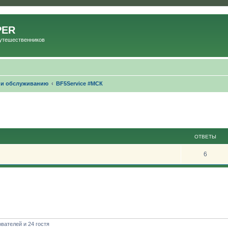
PER
Путешественников
 и обслуживанию
BF5Service #МСК
ширенный поиск
ОТВЕТЫ
6
вателей и 24 гостя