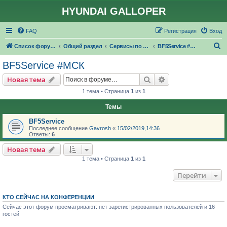
HYUNDAI GALLOPER
FAQ
Регистрация
Вход
П
Список форумов
Общий раздел
Сервисы по ремонту и обслуживанию
BF5Service #МСК
о
BF5Service #МСК
и
Поиск
Расширенный пои
Новая тема
с
1 тема • Страница
1
из
1
к
Темы
BF5Service
Последнее сообщение
Gavrosh
«
15/02/2019,14:36
Ответы:
6
Новая тема
1 тема • Страница
1
из
1
Перейти
КТО СЕЙЧАС НА КОНФЕРЕНЦИИ
Сейчас этот форум просматривают: нет зарегистрированных пользователей и 16
гостей