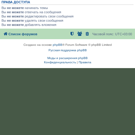
ПРАВА ДОСТУПА
Вы
не можете
начинать темы
Вы
не можете
отвечать на сообщения
Вы
не можете
редактировать свои сообщения
Вы
не можете
удалять свои сообщения
Вы
не можете
добавлять вложения
Список форумов
Часовой пояс:
UTC+03:00
Создано на основе
phpBB
® Forum Software © phpBB Limited
Русская поддержка phpBB
Моды и расширения phpBB
Конфиденциальность
|
Правила