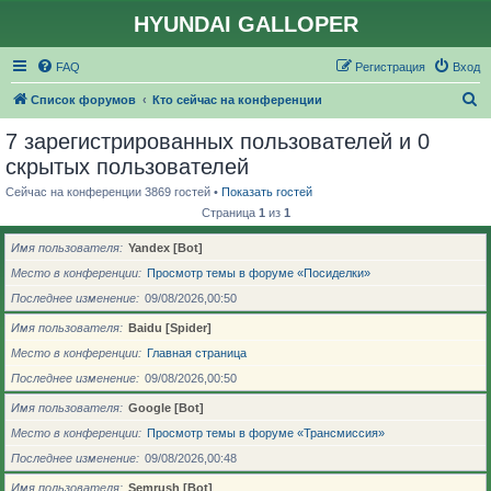
HYUNDAI GALLOPER
FAQ
Регистрация
Вход
П
Список форумов
Кто сейчас на конференции
о
7 зарегистрированных пользователей и 0
и
скрытых пользователей
с
Сейчас на конференции 3869 гостей •
Показать гостей
к
Страница
1
из
1
Имя пользователя
Yandex [Bot]
Место в конференции
Просмотр темы в форуме «Посиделки»
Последнее изменение
09/08/2026,00:50
Имя пользователя
Baidu [Spider]
Место в конференции
Главная страница
Последнее изменение
09/08/2026,00:50
Имя пользователя
Google [Bot]
Место в конференции
Просмотр темы в форуме «Трансмиссия»
Последнее изменение
09/08/2026,00:48
Имя пользователя
Semrush [Bot]