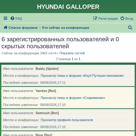
HYUNDAI GALLOPER
FAQ
Регистрация
Вход
П
Список форумов
Кто сейчас на конференции
о
6 зарегистрированных пользователей и 0
и
скрытых пользователей
с
Сейчас на конференции 3463 гостя •
Показать гостей
к
Страница
1
из
1
Имя пользователя
Baidu [Spider]
Место в конференции
Просмотр темы в форуме «Клуб Путешественников»
Последнее изменение
08/08/2026,17:11
Имя пользователя
Yandex [Bot]
Место в конференции
Просмотр темы в форуме «Снаряжение»
Последнее изменение
08/08/2026,17:10
Имя пользователя
Semrush [Bot]
Место в конференции
Просмотр профиля пользователя
Последнее изменение
08/08/2026,17:10
Имя пользователя
Bing [Bot]