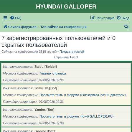
HYUNDAI GALLOPER
FAQ
Регистрация
Вход
П
Список форумов
Кто сейчас на конференции
о
7 зарегистрированных пользователей и 0
и
скрытых пользователей
с
Сейчас на конференции 3819 гостей •
Показать гостей
к
Страница
1
из
1
Имя пользователя
Baidu [Spider]
Место в конференции
Главная страница
Последнее изменение
07/08/2026,02:31
Имя пользователя
Semrush [Bot]
Место в конференции
Просмотр темы в форуме «Электрика/Свет/Индикаторы»
Последнее изменение
07/08/2026,02:31
Имя пользователя
Yandex [Bot]
Место в конференции
Просмотр темы в форуме «Клуб GALLOPER.RU»
Последнее изменение
07/08/2026,02:30
Имя пользователя
Google [Bot]