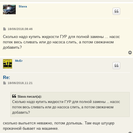
Slava
С
18/06/2018,08:46
о
о
Сколько надо купить жидкости ГУР для полной замены ... насос
б
потек весь сливать или до насоса слить, а потом свежачком
щ
е
добавить?
н
и
е
McEr
Re:
С
18/06/2018,11:21
о
о
б
Slava писал(а):
щ
е
Сколько надо купить жидкости ГУР для полной замены ... насос
н
потек весь сливать или до насоса слить, а потом свежачком
и
е
добавить?
сколько выльется неважно, потом дольешь. Там еще штуцер
прокачной бывает на машинке.