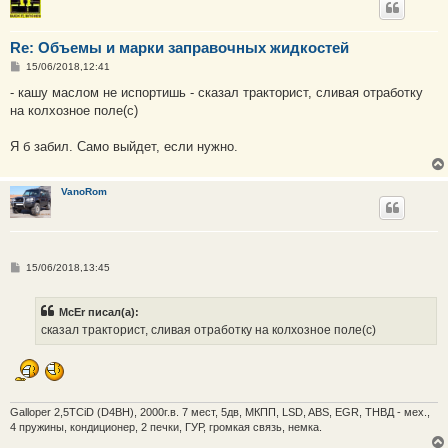
Re: Объемы и марки заправочных жидкостей
С
15/06/2018,12:41
о
о
- кашу маслом не испортишь - сказал тракторист, сливая отработку
б
на колхозное поле(с)
щ
е
н
Я б забил. Само выйдет, если нужно.
и
е
VanoRom
С
15/06/2018,13:45
о
о
б
McEr писал(а):
щ
е
сказал тракторист, сливая отработку на колхозное поле(с)
н
и
е
Galloper 2,5TCiD (D4BH), 2000г.в. 7 мест, 5дв, МКПП, LSD, ABS, EGR, ТНВД - мех.,
4 пружины, кондиционер, 2 печки, ГУР, громкая связь, немка.