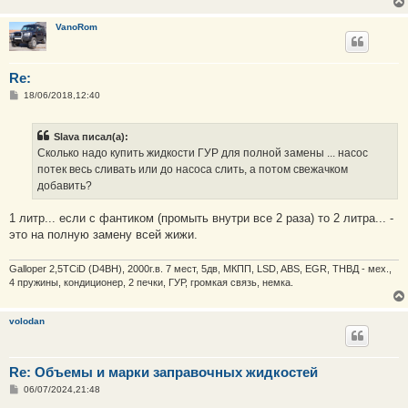
VanoRom
Re:
С
18/06/2018,12:40
о
о
б
Slava писал(а):
щ
е
Сколько надо купить жидкости ГУР для полной замены ... насос
н
потек весь сливать или до насоса слить, а потом свежачком
и
е
добавить?
1 литр... если с фантиком (промыть внутри все 2 раза) то 2 литра... -
это на полную замену всей жижи.
Galloper 2,5TCiD (D4BH), 2000г.в. 7 мест, 5дв, МКПП, LSD, ABS, EGR, ТНВД - мех.,
4 пружины, кондиционер, 2 печки, ГУР, громкая связь, немка.
volodan
Re: Объемы и марки заправочных жидкостей
С
06/07/2024,21:48
о