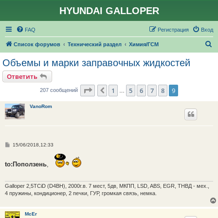
HYUNDAI GALLOPER
FAQ
Регистрация
Вход
П
Список форумов
Технический раздел
Химия/ГСМ
о
Объемы и марки заправочных жидкостей
и
Ответить
с
Страница
9
из
9
1
5
6
7
8
9
Пред.
207 сообщений
…
к
VanoRom
С
15/06/2018,12:33
о
о
б
to:Поползень
,
щ
е
н
и
Galloper 2,5TCiD (D4BH), 2000г.в. 7 мест, 5дв, МКПП, LSD, ABS, EGR, ТНВД - мех.,
е
4 пружины, кондиционер, 2 печки, ГУР, громкая связь, немка.
McEr