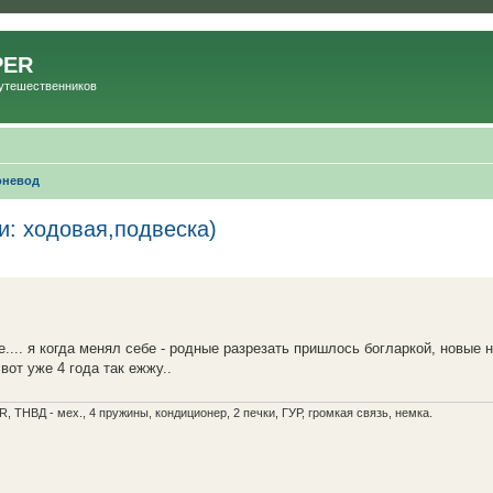
PER
Путешественников
оневод
и: ходовая,подвеска)
е.... я когда менял себе - родные разрезать пришлось богларкой, новые 
т уже 4 года так ежжу..
R, ТНВД - мех., 4 пружины, кондиционер, 2 печки, ГУР, громкая связь, немка.