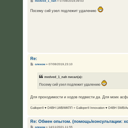
С
medved_1_nah
»
07/08/2019,09:03
о
о
Посему сий узел подлежит удалению
б
щ
е
н
и
е
Re:
С
олеком
»
07/08/2019,23:10
о
о
б
medved_1_nah писал(а):
щ
е
Посему сий узел подлежит удалению
н
и
е
Для проходимости и ходов подвести да. Для моих асфа
GalloperII ♥ D4BH LWB/МКПП + GalloperII Innovation ♥ D4BH SWB/A
Re: Обмен опытом. (помощь/консультации: х
С
олеком
»
14/11/2021,11:55