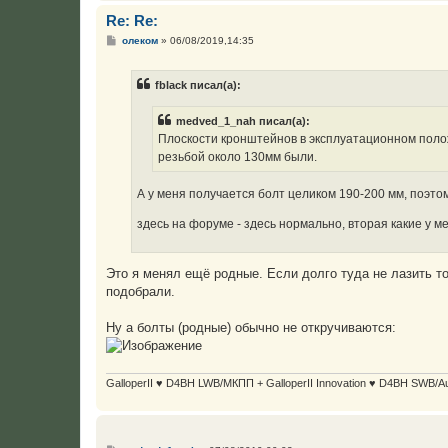
Re: Re:
С
олеком
»
06/08/2019,14:35
о
о
б
fblack писал(а):
щ
е
н
medved_1_nah писал(а):
и
е
Плоскости кронштейнов в эксплуатационном полож
резьбой около 130мм были.
А у меня получается болт целиком 190-200 мм, поэтом
здесь на форуме - здесь нормально, вторая какие у м
Это я менял ещё родные. Если долго туда не лазить то 
подобрали.
Ну а болты (родные) обычно не откручиваются:
GalloperII ♥ D4BH LWB/МКПП + GalloperII Innovation ♥ D4BH SWB/A