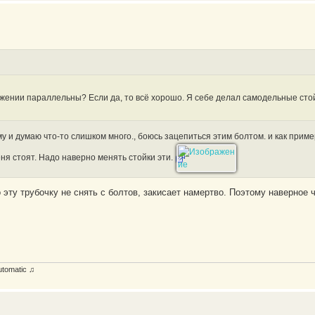
ении параллельны? Если да, то всё хорошо. Я себе делал самодельные стой
у и думаю что-то слишком много., боюсь зацепиться этим болтом. и как прим
еня стоят. Надо наверно менять стойки эти.
эту трубочку не снять с болтов, закисает намертво. Поэтому наверное ч
utomatic ♫