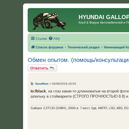
HYUNDAI GALLO
Клуб & Форум Автолюбителей и 
Ссылки
FAQ
Список форумов
Технический раздел
Начинающий К
Обмен опытом. (помощь/консультаци
Ответить
С
VanoRom
»
04/08/2019,19:03
о
о
to:fblack
, на глаз какие-то длинноватые на второй фотк
б
шпильку в стоймаркете (СТРОГО ПРОЧНОСТЬЮ 8.8) и во
щ
е
н
и
Galloper 2,5TCiD (D4BH), 2000г.в. 7 мест, 5дв, МКПП, LSD, ABS, EG
е