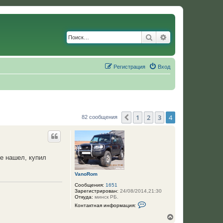
Поиск
Расширенный по
Регистрация
Вход
1
2
3
4
Пред.
82 сообщения
не нашел, купил
VanoRom
Сообщения:
1651
Зарегистрирован:
24/08/2014,21:30
Откуда:
минск РБ.
К
Контактная информация:
о
н
В
т