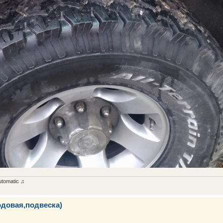
utomatic ♫
одовая,подвеска)