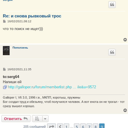
е
Re: и снова рывковый трос
С
16/02/2021,08:12
о
о
что то поиск не ищет)))
б
щ
е
н
и
Поползень
е
С
16/02/2021,11:35
о
о
to:serg64
б
Напиши ей
щ
е
http://galloper.ru/forum/memberlist.php ... ile&u=9572
н
и
е
Galloper I, V6 3.0, 1996 г.в., МКПП, коротыш, пружины
Бог создал труд и обезьяну, чтоб получился человек. А вот енота он не трогал - тот
сразу вышел хорошо.
Ответить
Страница
9
из
9
1
5
6
7
8
9
Пред.
205 сообщений
…