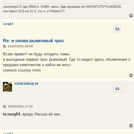
галлопер2.5 тди 2000г.в. D4BH. мкпп, 5дв.пружины,vin KMYKP17CPYU400518,
поставил 10.5 на 31.5, гос.н. с742вм\177,
serg64
Re: и снова рывковый трос
С
15/02/2021,08:59
о
о
Всем привет! не буду плодить темы-
б
в выходные порвал трос рывковый. Где то видел здесь объявления о
щ
е
продаже комплектов а найти не могу-
н
скиньте ссылку плиз
и
е
КОНЕЗАВОД 48
С
15/02/2021,17:32
о
о
to:serg64
, вроде Леська её ник.....
б
щ
е
н
и
serg64