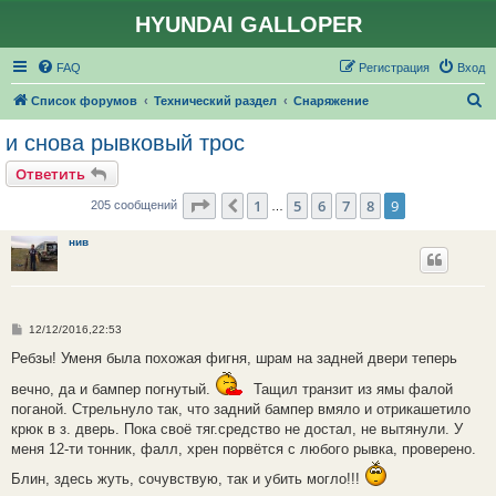
HYUNDAI GALLOPER
FAQ
Регистрация
Вход
П
Список форумов
Технический раздел
Снаряжение
о
и снова рывковый трос
и
Ответить
с
Страница
9
из
9
1
5
6
7
8
9
Пред.
205 сообщений
…
к
нив
С
12/12/2016,22:53
о
о
Ребзы! Уменя была похожая фигня, шрам на задней двери теперь
б
щ
вечно, да и бампер погнутый.
Тащил транзит из ямы фалой
е
поганой. Стрельнуло так, что задний бампер вмяло и отрикашетило
н
и
крюк в з. дверь. Пока своё тяг.средство не достал, не вытянули. У
е
меня 12-ти тонник, фалл, хрен порвётся с любого рывка, проверено.
Блин, здесь жуть, сочувствую, так и убить могло!!!