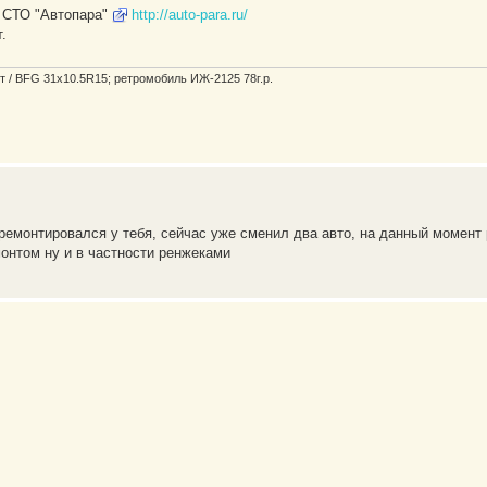
и СТО "Автопара"
http://auto-para.ru/
.
мест / BFG 31x10.5R15; ретромобиль ИЖ-2125 78г.р.
 ремонтировался у тебя, сейчас уже сменил два авто, на данный момент 
онтом ну и в частности ренжеками