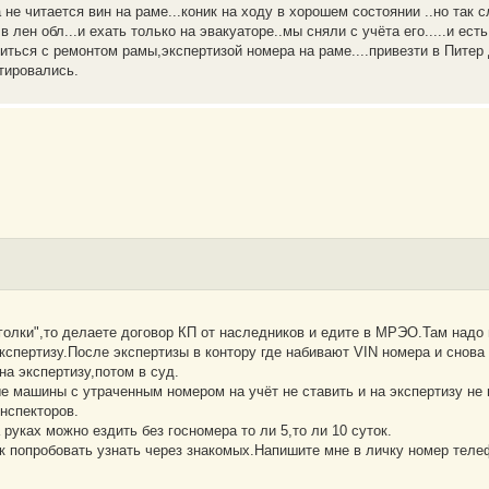
не читается вин на раме...коник на ходу в хорошем состоянии ..но так 
 лен обл...и ехать только на эвакуаторе..мы сняли с учёта его.....и ест
иться с ремонтом рамы,экспертизой номера на раме....привезти в Питер д
тировались.
иголки",то делаете договор КП от наследников и едите в МРЭО.Там надо
кспертизу.После экспертизы в контору где набивают VIN номера и снов
на экспертизу,потом в суд.
 машины с утраченным номером на учёт не ставить и на экспертизу не
нспекторов.
руках можно ездить без госномера то ли 5,то ли 10 суток.
к попробовать узнать через знакомых.Напишите мне в личку номер тел