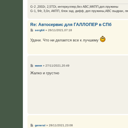
G-2 ,2002г, 2,5TDi, интеркуллер,без ABC,МКПП,доп.пружины
G-1, 94г, 3,0л, АКПП, блок зад. дифф, доп пружины,АВС выдран, л
Re: Автосервис для ГАЛЛОПЕР в СПб
С
serg64
»
26/11/2021,07:18
о
о
Удачи. Что ни делается все к лучшему
б
щ
е
н
и
е
С
миня
»
27/11/2021,20:49
о
о
Жалко и грустно
б
щ
е
н
и
е
С
general
»
28/11/2021,23:08