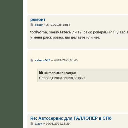
ремонт
С
pokur
»
27/01/2025,18:54
о
о
to:dyoma
, занимаетесь ли вы ранж роверами? Я у вас
б
у меня ранж ровер, вы делаете или нет.
щ
е
н
и
е
С
salmon509
»
28/01/2025,08:45
о
о
б
salmon509 писал(а):
щ
е
Сервис,к сожалению,закрыт.
н
и
е
Re: Автосервис для ГАЛЛОПЕР в СПб
С
Lizok
»
26/03/2025,18:29
о