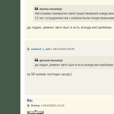
о
о
б
dyoma писал(а):
щ
е
Автосервис прекратил своё существование в виду вн
н
12 лет сотрудничества с клубом были плодотворным
и
е
да ладно..ремонт авто был и есть всегда востребован..
С
medved_1_nah
»
29/11/2021,00:05
о
о
б
general писал(а):
щ
е
да ладно..ремонт авто был и есть всегда востребован.
н
и
е
за 50 копеек полтора часа(с)
Re:
С
Dmitriy
»
04/12/2021,15:10
о
о