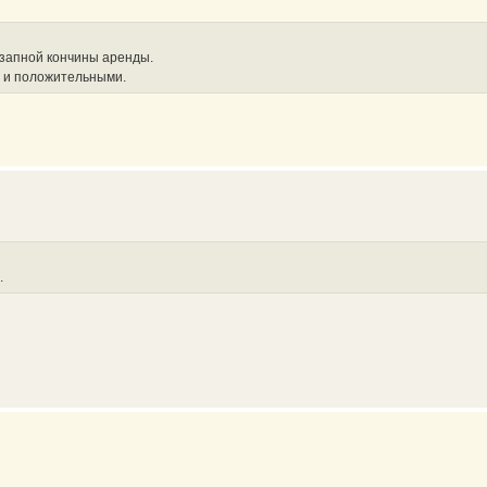
езапной кончины аренды.
и и положительными.
.