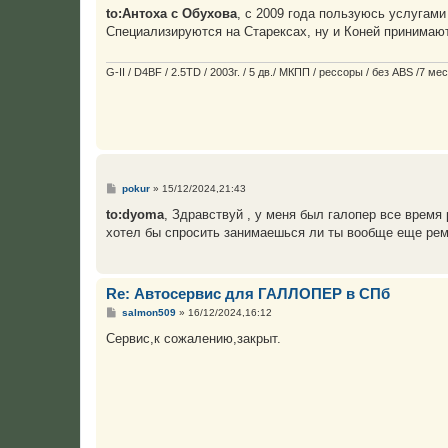
о
to:Антоха с Обухова
, с 2009 года пользуюсь услугам
б
Специализируются на Старексах, ну и Коней принимают
щ
е
н
и
G-II / D4BF / 2.5TD / 2003г. / 5 дв./ МКПП / рессоры / без ABS /7 
е
С
pokur
»
15/12/2024,21:43
о
о
to:dyoma
, Здравствуй , у меня был галопер все время
б
хотел бы спросить занимаешься ли ты вообще еще рем
щ
е
н
и
е
Re: Автосервис для ГАЛЛОПЕР в СПб
С
salmon509
»
16/12/2024,16:12
о
о
Сервис,к сожалению,закрыт.
б
щ
е
н
и
е