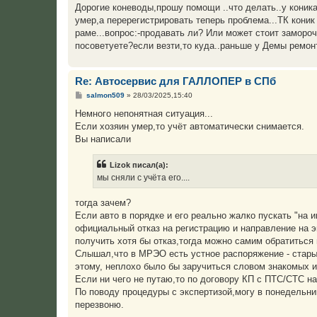
о
Дорогие коневоды,прошу помощи ..что делать..у коника 
б
умер,а перерегистрировать теперь проблема...ТК коник в
щ
е
раме...вопрос:-продавать ли? Или может стоит замороч
н
посоветуете?если везти,то куда..раньше у Демы ремон
и
е
Re: Автосервис для ГАЛЛОПЕР в СПб
С
salmon509
»
28/03/2025,15:40
о
о
Немного непонятная ситуация...
б
Если хозяин умер,то учёт автоматически снимается.
щ
е
Вы написали
н
и
е
Lizok писал(а):
мы сняли с учёта его....
тогда зачем?
Если авто в порядке и его реально жалко пускать "на 
официальный отказ на регистрацию и направление на э
получить хотя бы отказ,тогда можно самим обратиться 
Слышал,что в МРЭО есть устное распоряжение - старые
этому, неплохо было бы заручиться словом знакомых и
Если ни чего не путаю,то по договору КП с ПТС/СТС на 
По поводу процедуры с экспертизой,могу в понедельни
перезвоню.