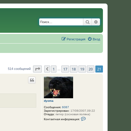
Поиск
Расширенный по
Регистрация
Вход
Страница
21
из
21
1
17
18
19
20
21
Пред.
514 сообщений
…
dyoma
Сообщения:
6087
Зарегистрирован:
17/08/2007,09:22
Откуда:
питер (сосновая поляна)
К
Контактная информация:
о
н
т