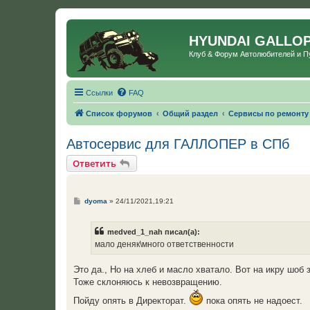
HYUNDAI GALLO
Клуб & Форум Автолюбителей и 
Ссылки
FAQ
Список форумов
Общий раздел
Сервисы по ремонту
Автосервис для ГАЛЛОПЕР в СПб
Ответить
С
dyoma
»
24/11/2021,19:21
о
о
б
medved_1_nah писал(а):
щ
е
мало деняк\много ответственности
н
и
е
Это да., Но на хлеб и масло хватало. Вот на икру шоб 
Тоже склоняюсь к невозвращению.
Пойду опять в Директорат.
пока опять не надоест.