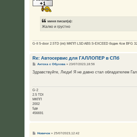
б
щ
е
н
и
е
миня писал(а):
Жалко и грустно
G-II 5-door 2.5TD (int) МКПП LSD ABS S-EXCEED бодик 4см BFG 32
Re: Автосервис для ГАЛЛОПЕР в СПб
С
Антоха с Обухова
»
23/07/2023,18:56
о
о
Здравствуйте, Люди! Я не давно стал обладателем Гал
б
щ
е
н
и
G-2
е
2.5 TDI
МКПП
2002
5дв
456691
С
Новичок
»
25/07/2023,12:42
о