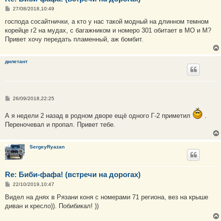
С
27/08/2018,10:49
о
о
господа сосайтнички, а кто у нас такой модный на длинном темном
б
корейце г2 на мудах, с багажником и номеро 301 обитает в МО и М?
щ
е
Привет хочу передать пламенный, аж бомбит.
н
и
е
дилетант
С
26/09/2018,22:25
о
о
А я недели 2 назад в родном дворе ещё одного Г-2 приметил
.
б
щ
Переночевал и пропал. Привет тебе.
е
н
и
е
SergeyRyazan
Re: Биби-фафа! (встречи на дорогах)
С
22/10/2019,10:47
о
о
Видел на днях в Рязани коня с номерами 71 региона, вез на крыше
б
диван и кресло)). Побибикал! ))
щ
е
н