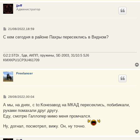
и
jjeff
е
Администратор
С
21/08/2022,18:59
о
о
С кем сегодня в районе Пахры пересеклись в Видном?
б
щ
е
н
и
G2:2.5TDi , 5дв, АКПП, пружины, SE-2003, 31/10.5 SJ6
е
KMXKPU1CP3U461709
Freelancer
С
28/08/2022,00:04
о
о
А мы, на днях, с to:Конезавод на МКАД пересеклись, побибикали,
б
руками помахали друг другу.
щ
е
Еду, смотрю Галлопер мимо меня промчался.
н
и
Ну, догнал, посмотрел, вижу. Он, ну точно.
е