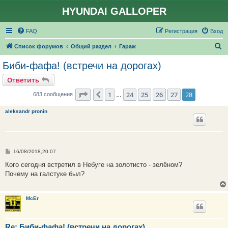
HYUNDAI GALLOPER
FAQ
Регистрация
Вход
П
Список форумов
Общий раздел
Гараж
о
Биби-фафа! (встречи на дорогах)
и
Ответить
с
Страница
28
из
28
1
24
25
26
27
28
Пред.
683 сообщения
…
к
aleksandr pronin
С
16/08/2018,20:07
о
о
Кого сегодня встретил в Небуге на золотисто - зелёном?
б
Почему на галстуке был?
щ
е
н
и
McEr
е
Re: Биби-фафа! (встречи на дорогах)