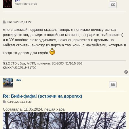
jjeff
Администратор
С
06/09/2022,04:22
о
о
мне знакомый недавно сказал, теперь я понимаю почему вы так
б
реагируете когда видите подобные машины, вы раритетный раритет)
щ
е
я в УУ вообще люто удивился, наконец прилетел к друзьям на
н
байкал сгонять, выхожу из порта а там конь, с наклейками, которые я
и
е
когда-то делал для клуба
G2:2.5TDi , 5дв, АКПП, пружины, SE-2003, 31/10.5 SJ6
KMXKPU1CP3U461709
Эйх
Re: Биби-фафа! (встречи на дорогах)
С
03/10/2024,14:39
о
о
Сортавала, 11.05.2024, пешая хаба
б
щ
е
н
и