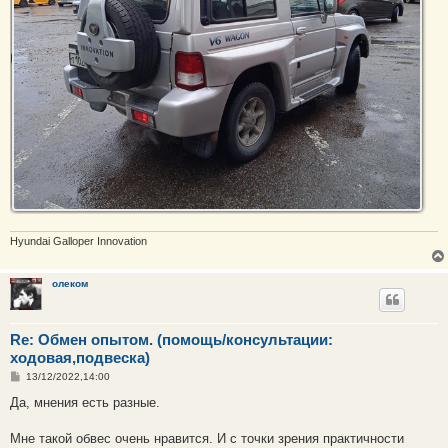
Hyundai Galloper Innovation
олеком
Re: Обмен опытом. (помощь/консультации:
ходовая,подвеска)
С
13/12/2022,14:00
о
о
Да, мнения есть разные.
б
щ
е
Мне такой обвес очень нравится. И с точки зрения практичности
н