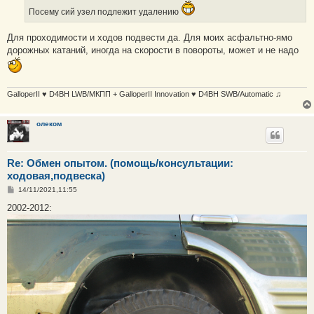
е
Посему сий узел подлежит удалению
н
и
е
Для проходимости и ходов подвести да. Для моих асфальтно-ямо
дорожных катаний, иногда на скорости в повороты, может и не надо
GalloperII ♥ D4BH LWB/МКПП + GalloperII Innovation ♥ D4BH SWB/Automatic ♫
олеком
Re: Обмен опытом. (помощь/консультации:
ходовая,подвеска)
С
14/11/2021,11:55
о
о
2002-2012:
б
щ
е
н
и
е