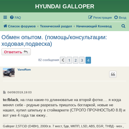
HYUNDAI GALLOPER
FAQ
Регистрация
Вход
П
Список форумов
Технический раздел
Начинающий Коневод
о
Обмен опытом. (помощь/консультации:
и
ходовая,подвеска)
с
Ответить
к
1
2
3
4
Пред.
82 сообщения
VanoRom
С
04/08/2019,19:03
о
о
to:fblack
, на глаз какие-то длинноватые на второй фотке.... я когда
б
менял себе - родные разрезать пришлось богларкой, новые не
щ
е
нашел, купил шпильку в стоймаркете (СТРОГО ПРОЧНОСТЬЮ 8.8) и
н
вот уже 4 года так ежжу..
и
е
Galloper 2,5TCiD (D4BH), 2000г.в. 7 мест, 5дв, МКПП, LSD, ABS, EGR, ТНВД - мех.,