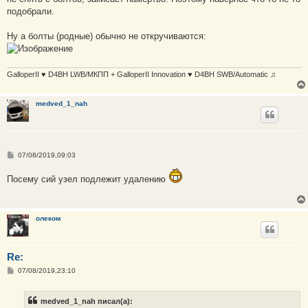
подобрали.
Ну а болты (родные) обычно не откручиваются:
GalloperII ♥ D4BH LWB/МКПП + GalloperII Innovation ♥ D4BH SWB/Automatic ♫
medved_1_nah
С
07/08/2019,09:03
о
о
Посему сий узел подлежит удалению
б
щ
е
н
и
олеком
е
Re:
С
07/08/2019,23:10
о
о
б
medved_1_nah писал(а):
щ