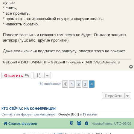
лучше
и
е
* снять,
* всё промыть,
* промазать антикоррозийкой внутри и снаружи железа,
* навесить обратно.
Полости запенить и никакого там песка не будет. От влаги защитит
антикор (пушсало, другие пропитки).
Даже если крылья подгниют по радиусу, пластик этого не покажет.
GalloperII ♥ D4BH LWB/МКПП + GalloperII Innovation ♥ D4BH SWB/Automatic ♫
Ответить
1
2
3
4
Пред.
82 сообщения
Перейти
КТО СЕЙЧАС НА КОНФЕРЕНЦИИ
Сейчас этот форум просматривают:
Google [Bot]
и 19 гостей
Список форумов
Часовой пояс:
UTC+03:00