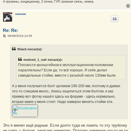
4 пружины, кондиционер, 2 печки, ГУР, громкая связь, немка.
олеком
Re: Re:
С
06/08/2019,14:35
о
о
б
fblack писал(а):
щ
е
н
medved_1_nah писал(а):
и
е
Плоскости кронштейнов в эксплуатационном положении
параллельны? Если да, то всё хорошо. Я себе делал
самодельные стойки, вместе с резьбой около 130мм были.
А у меня получается болт целиком 190-200 мм, поэтому и думаю
что-то слишком много., боюсь зацепиться этим болтом. и как
пример вот фотку нашёл здесь на форуме - здесь нормально,
вторая какие у меня стоят. Надо наверно менять стойки эти.
Это я менял ещё родные. Если долго туда не лазить то эту трубочку
не снять с болтов, закисает намертво. Поэтому наверное что-то не то