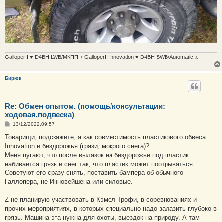
GalloperII ♥ D4BH LWB/МКПП + GalloperII Innovation ♥ D4BH SWB/Automatic ♫
Бирюк
Re: Обмен опытом. (помощь/консультации:
ходовая,подвеска)
С
13/12/2022,09:57
о
о
Товарищи, подскажите, а как совместимость пластикового обвеса
б
Innovation и бездорожья (грязи, мокрого снега)?
щ
е
Меня пугают, что после вылазок на бездорожье под пластик
н
набивается грязь и снег так, что пластик может поотрываться.
и
е
Советуют его сразу снять, поставить бампера об обычного
Галлопера, не Инновейшена или силовые.
Z не планирую участвовать в Кэмел Трофи, в соревнованиях и
прочих мероприятиях, в которых специально надо залазить глубоко в
грязь. Машина эта нужна для охоты, выездок на природу. А там