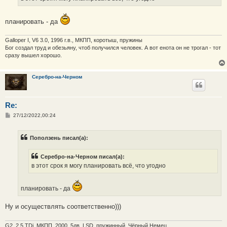
н
и
е
планировать - да
Galloper I, V6 3.0, 1996 г.в., МКПП, коротыш, пружины
Бог создал труд и обезьяну, чтоб получился человек. А вот енота он не трогал - тот
сразу вышел хорошо.
Серебро-на-Черном
Re:
С
27/12/2022,00:24
о
о
б
Поползень писал(а):
щ
е
н
Серебро-на-Черном писал(а):
и
е
в этот срок я могу планировать всё, что угодно
планировать - да
Ну и осуществлять соответственно)))
G2, 2.5 TDi, МКПП, 2000, 5дв, LSD, пружинный, Чёрный Немец.