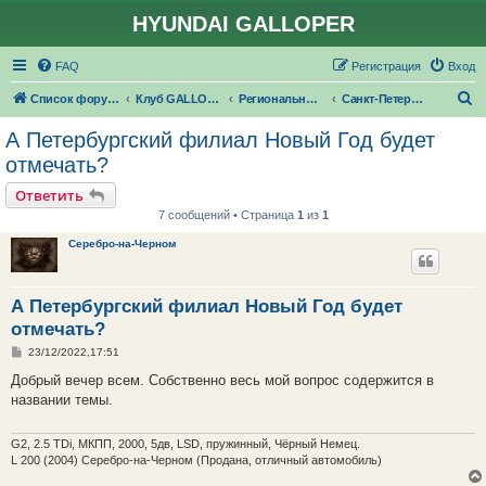
HYUNDAI GALLOPER
FAQ
Регистрация
Вход
П
Список форумов
Клуб GALLOPER.RU
Региональные филиалы GALLOPER.RU
Санкт-Петербург
о
А Петербургский филиал Новый Год будет
и
отмечать?
с
Ответить
к
7 сообщений • Страница
1
из
1
Серебро-на-Черном
А Петербургский филиал Новый Год будет
отмечать?
С
23/12/2022,17:51
о
о
Добрый вечер всем. Собственно весь мой вопрос содержится в
б
названии темы.
щ
е
н
и
G2, 2.5 TDi, МКПП, 2000, 5дв, LSD, пружинный, Чёрный Немец.
е
L 200 (2004) Серебро-на-Черном (Продана, отличный автомобиль)