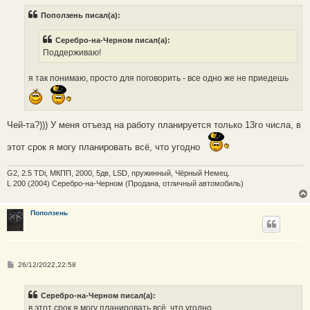
о
б
Поползень писал(а):
щ
е
н
Серебро-на-Черном писал(а):
и
е
Поддерживаю!
я так понимаю, просто для поговорить - все одно же не приедешь
Чей-та?))) У меня отъезд на работу планируется только 13го числа, в
этот срок я могу планировать всё, что угодно
G2, 2.5 TDi, МКПП, 2000, 5дв, LSD, пружинный, Чёрный Немец.
L 200 (2004) Серебро-на-Черном (Продана, отличный автомобиль)
Поползень
С
26/12/2022,22:58
о
о
б
Серебро-на-Черном писал(а):
щ
е
в этот срок я могу планировать всё, что угодно