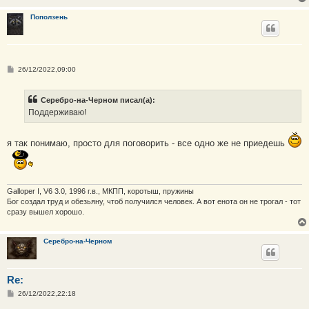
Поползень
С
26/12/2022,09:00
о
о
б
Серебро-на-Черном писал(а):
щ
е
Поддерживаю!
н
и
е
я так понимаю, просто для поговорить - все одно же не приедешь
Galloper I, V6 3.0, 1996 г.в., МКПП, коротыш, пружины
Бог создал труд и обезьяну, чтоб получился человек. А вот енота он не трогал - тот
сразу вышел хорошо.
Серебро-на-Черном
Re:
С
26/12/2022,22:18
о