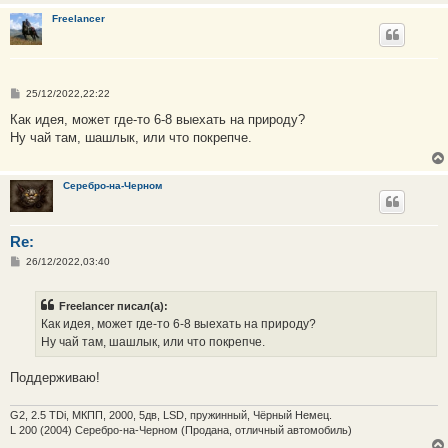
Freelancer
С
25/12/2022,22:22
о
о
Как идея, может где-то 6-8 выехать на природу?
б
Ну чай там, шашлык, или что покрепче.
щ
е
н
и
Серебро-на-Черном
е
Re:
С
26/12/2022,03:40
о
о
б
Freelancer писал(а):
щ
е
Как идея, может где-то 6-8 выехать на природу?
н
Ну чай там, шашлык, или что покрепче.
и
е
Поддерживаю!
G2, 2.5 TDi, МКПП, 2000, 5дв, LSD, пружинный, Чёрный Немец.
L 200 (2004) Серебро-на-Черном (Продана, отличный автомобиль)