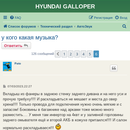
HYUNDAI GALLOPER
FAQ
Регистрация
Вход
П
Список форумов
Технический раздел
АвтоЗвук
о
у кого какая музыка?
и
Ответить
с
1
2
3
4
5
6
Пред.
126 сообщений
к
Pato
С
07/03/2023,22:27
о
о
Вкладыш из фанеры в заднюю стенку заднего дивана и на него уси и
б
прочую требуху!!!! И раскладывться не мешает и места до овер
щ
е
хрена!!!! Только провода для подключения нужно очень мягкие и с
н
запасом! Боковины в багажнике над арками тоже можно много
и
е
разместить.... У меня там инвертор на 4квт и у заливной горловины
заднего омывателя ещё и второй АКБ в кожухе притаился!!!! И салон
нормально раскладываеся!!!