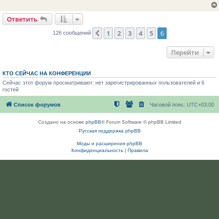
Ответить
1
2
3
4
5
6
Пред.
126 сообщений
Перейти
КТО СЕЙЧАС НА КОНФЕРЕНЦИИ
Сейчас этот форум просматривают: нет зарегистрированных пользователей и 6
гостей
Список форумов
Часовой пояс:
UTC+03:00
Создано на основе
phpBB
® Forum Software © phpBB Limited
Русская поддержка phpBB
Моды и расширения phpBB
Конфиденциальность
|
Правила