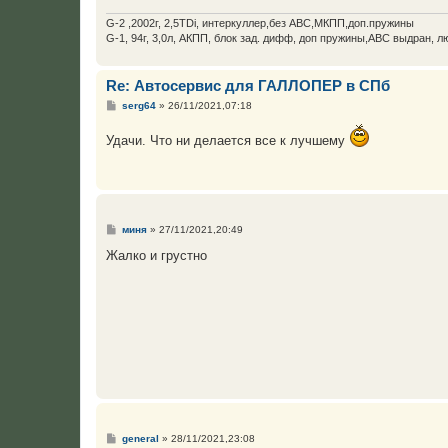
G-2 ,2002г, 2,5TDi, интеркуллер,без ABC,МКПП,доп.пружины
G-1, 94г, 3,0л, АКПП, блок зад. дифф, доп пружины,АВС выдран, л
Re: Автосервис для ГАЛЛОПЕР в СПб
С
serg64
»
26/11/2021,07:18
о
о
Удачи. Что ни делается все к лучшему
б
щ
е
н
и
е
С
миня
»
27/11/2021,20:49
о
о
Жалко и грустно
б
щ
е
н
и
е
С
general
»
28/11/2021,23:08