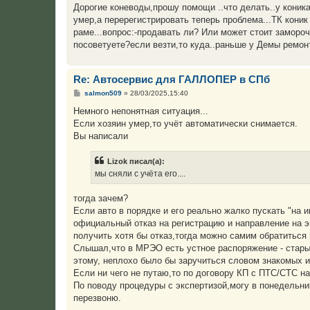
о
Дорогие коневоды,прошу помощи ..что делать..у коника 
б
умер,а перерегистрировать теперь проблема...ТК коник в
щ
е
раме...вопрос:-продавать ли? Или может стоит замороч
н
посоветуете?если везти,то куда..раньше у Демы ремон
и
е
Re: Автосервис для ГАЛЛОПЕР в СПб
С
salmon509
»
28/03/2025,15:40
о
о
Немного непонятная ситуация...
б
Если хозяин умер,то учёт автоматически снимается.
щ
е
Вы написали
н
и
е
Lizok писал(а):
мы сняли с учёта его....
тогда зачем?
Если авто в порядке и его реально жалко пускать "на 
официальный отказ на регистрацию и направление на э
получить хотя бы отказ,тогда можно самим обратиться 
Слышал,что в МРЭО есть устное распоряжение - старые
этому, неплохо было бы заручиться словом знакомых и
Если ни чего не путаю,то по договору КП с ПТС/СТС на 
По поводу процедуры с экспертизой,могу в понедельни
перезвоню.