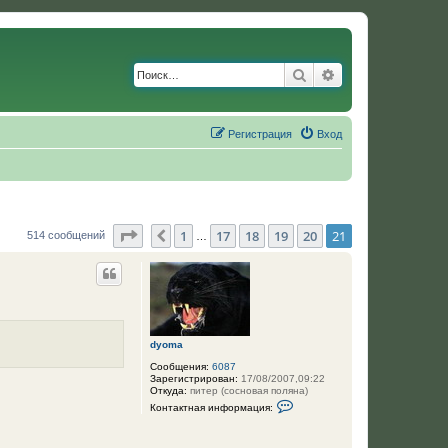
Поиск
Расширенный по
Регистрация
Вход
Страница
21
из
21
1
17
18
19
20
21
Пред.
514 сообщений
…
dyoma
Сообщения:
6087
Зарегистрирован:
17/08/2007,09:22
Откуда:
питер (сосновая поляна)
К
Контактная информация:
о
н
т