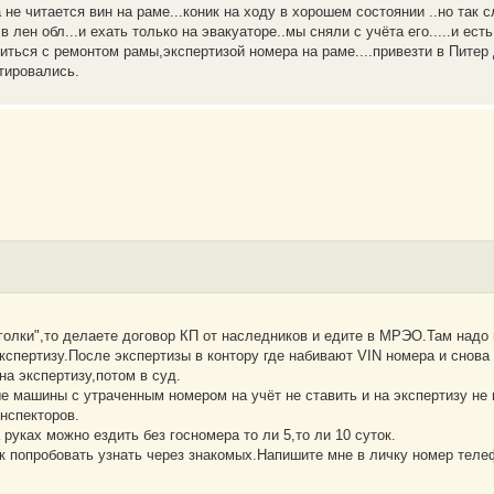
не читается вин на раме...коник на ходу в хорошем состоянии ..но так 
 лен обл...и ехать только на эвакуаторе..мы сняли с учёта его.....и ест
иться с ремонтом рамы,экспертизой номера на раме....привезти в Питер д
тировались.
иголки",то делаете договор КП от наследников и едите в МРЭО.Там надо
кспертизу.После экспертизы в контору где набивают VIN номера и снов
на экспертизу,потом в суд.
 машины с утраченным номером на учёт не ставить и на экспертизу не
нспекторов.
руках можно ездить без госномера то ли 5,то ли 10 суток.
к попробовать узнать через знакомых.Напишите мне в личку номер тел