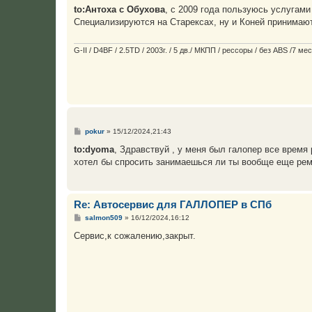
о
to:Антоха с Обухова
, с 2009 года пользуюсь услугам
б
Специализируются на Старексах, ну и Коней принимают
щ
е
н
и
G-II / D4BF / 2.5TD / 2003г. / 5 дв./ МКПП / рессоры / без ABS /7 
е
С
pokur
»
15/12/2024,21:43
о
о
to:dyoma
, Здравствуй , у меня был галопер все время
б
хотел бы спросить занимаешься ли ты вообще еще рем
щ
е
н
и
е
Re: Автосервис для ГАЛЛОПЕР в СПб
С
salmon509
»
16/12/2024,16:12
о
о
Сервис,к сожалению,закрыт.
б
щ
е
н
и
е