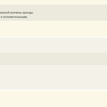
езапной кончины аренды.
и и положительными.
.