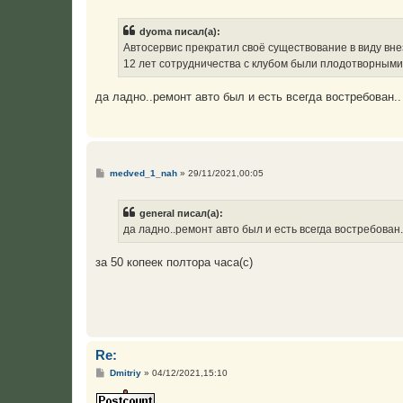
о
о
б
dyoma писал(а):
щ
е
Автосервис прекратил своё существование в виду вн
н
12 лет сотрудничества с клубом были плодотворным
и
е
да ладно..ремонт авто был и есть всегда востребован..
С
medved_1_nah
»
29/11/2021,00:05
о
о
б
general писал(а):
щ
е
да ладно..ремонт авто был и есть всегда востребован.
н
и
е
за 50 копеек полтора часа(с)
Re:
С
Dmitriy
»
04/12/2021,15:10
о
о