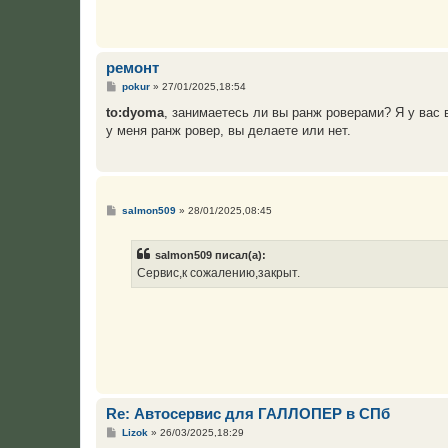
ремонт
С
pokur
»
27/01/2025,18:54
о
о
to:dyoma
, занимаетесь ли вы ранж роверами? Я у вас
б
у меня ранж ровер, вы делаете или нет.
щ
е
н
и
е
С
salmon509
»
28/01/2025,08:45
о
о
б
salmon509 писал(а):
щ
е
Сервис,к сожалению,закрыт.
н
и
е
Re: Автосервис для ГАЛЛОПЕР в СПб
С
Lizok
»
26/03/2025,18:29
о