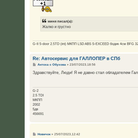
б
щ
е
н
и
е
миня писал(а):
Жалко и грустно
G-II 5-door 2.5TD (int) МКПП LSD ABS S-EXCEED бодик 4см BFG 32
Re: Автосервис для ГАЛЛОПЕР в СПб
С
Антоха с Обухова
»
23/07/2023,18:56
о
о
Здравствуйте, Люди! Я не давно стал обладателем Гал
б
щ
е
н
и
G-2
е
2.5 TDI
МКПП
2002
5дв
456691
С
Новичок
»
25/07/2023,12:42
о