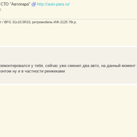
и СТО "Автопара"
http://auto-para.ru/
.
мест / BFG 31x10.5R15; ретромобиль ИЖ-2125 78г.р.
 ремонтировался у тебя, сейчас уже сменил два авто, на данный момент 
онтом ну и в частности ренжеками