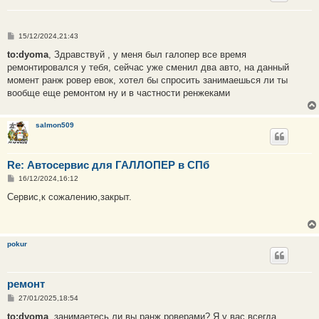
С
15/12/2024,21:43
о
о
to:dyoma
, Здравствуй , у меня был галопер все время
б
ремонтировался у тебя, сейчас уже сменил два авто, на данный
щ
е
момент ранж ровер евок, хотел бы спросить занимаешься ли ты
н
вообще еще ремонтом ну и в частности ренжеками
и
е
salmon509
Re: Автосервис для ГАЛЛОПЕР в СПб
С
16/12/2024,16:12
о
о
Сервис,к сожалению,закрыт.
б
щ
е
н
и
pokur
е
ремонт
С
27/01/2025,18:54
о
о
to:dyoma
, занимаетесь ли вы ранж роверами? Я у вас всегда