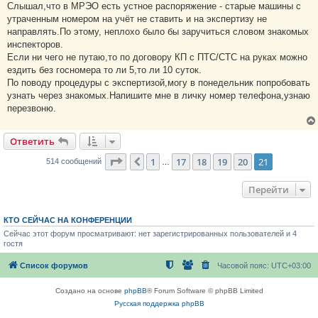
Слышал,что в МРЭО есть устное распоряжение - старые машины с
утраченным номером на учёт не ставить и на экспертизу не
направлять.По этому, неплохо было бы заручиться словом знакомых
инспекторов.
Если ни чего не путаю,то по договору КП с ПТС/СТС на руках можно
ездить без госномера то ли 5,то ли 10 суток.
По поводу процедуры с экспертизой,могу в понедельник попробовать
узнать через знакомых.Напишите мне в личку номер телефона,узнаю
перезвоню.
Ответить
Страница
21
из
21
1
17
18
19
20
21
Пред.
514 сообщений
…
Перейти
КТО СЕЙЧАС НА КОНФЕРЕНЦИИ
Сейчас этот форум просматривают: нет зарегистрированных пользователей и 4
гостя
Список форумов
Часовой пояс:
UTC+03:00
Создано на основе
phpBB
® Forum Software © phpBB Limited
Русская поддержка phpBB