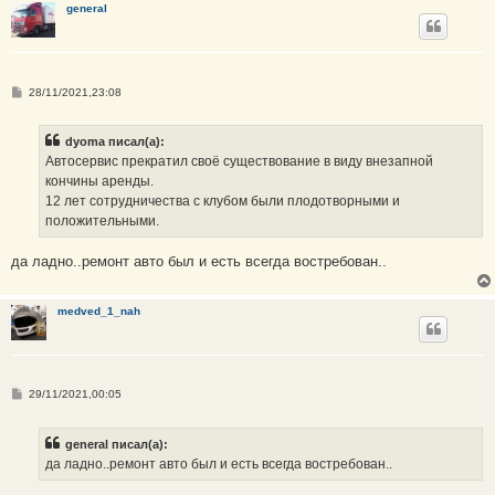
general
е
С
28/11/2021,23:08
о
о
б
dyoma писал(а):
щ
е
Автосервис прекратил своё существование в виду внезапной
н
кончины аренды.
и
е
12 лет сотрудничества с клубом были плодотворными и
положительными.
да ладно..ремонт авто был и есть всегда востребован..
medved_1_nah
С
29/11/2021,00:05
о
о
б
general писал(а):
щ
е
да ладно..ремонт авто был и есть всегда востребован..
н
и