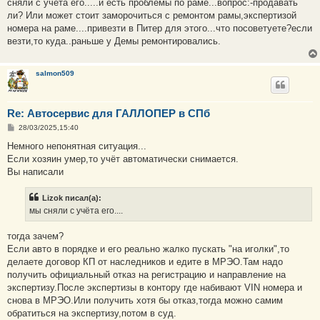
е
сняли с учёта его.....и есть проблемы по раме...вопрос:-продавать
ли? Или может стоит заморочиться с ремонтом рамы,экспертизой
номера на раме....привезти в Питер для этого...что посоветуете?если
везти,то куда..раньше у Демы ремонтировались.
salmon509
Re: Автосервис для ГАЛЛОПЕР в СПб
С
28/03/2025,15:40
о
о
Немного непонятная ситуация...
б
Если хозяин умер,то учёт автоматически снимается.
щ
е
Вы написали
н
и
е
Lizok писал(а):
мы сняли с учёта его....
тогда зачем?
Если авто в порядке и его реально жалко пускать "на иголки",то
делаете договор КП от наследников и едите в МРЭО.Там надо
получить официальный отказ на регистрацию и направление на
экспертизу.После экспертизы в контору где набивают VIN номера и
снова в МРЭО.Или получить хотя бы отказ,тогда можно самим
обратиться на экспертизу,потом в суд.