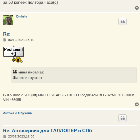
е
за 50 копеек полтора часа(с)
Dmitriy
Re:
С
04/12/2021,15:10
о
о
б
щ
е
н
и
е
миня писал(а):
Жалко и грустно
G-II 5-door 2.5TD (int) МКПП LSD ABS S-EXCEED бодик 4см BFG 32"MT 9.06.2003г
VIN 466955
Антоха с Обухова
Re: Автосервис для ГАЛЛОПЕР в СПб
С
23/07/2023,18:56
о