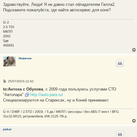
о
Здравствуйте, Люди! Я не давно стал обладателем Галла2.
б
Подскажите пожалуйста, где найти автосервис для коня?
щ
е
н
и
G-2
е
2.5 TDI
МКПП
2002
5дв
456691
Новичок
С
25/07/2023,12:42
о
о
to:Антоха с Обухова
, с 2009 года пользуюсь услугами СТО
б
"Автопара"
http://auto-para.ru/
щ
е
Специализируются на Старексах, ну и Коней принимают.
н
и
е
G-II / D4BF / 2.5TD / 2003г. / 5 дв./ МКПП / рессоры / без ABS /7 мест / BFG
31x10.5R15; ретромобиль ИЖ-2125 78г.р.
pokur