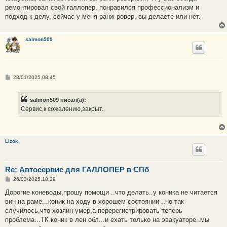
б
ремонтировал свой галлопер, понравился профессионализм и
щ
е
подход к делу, сейчас у меня ранж ровер, вы делаете или нет.
н
и
е
salmon509
С
28/01/2025,08:45
о
о
б
salmon509 писал(а):
щ
е
Сервис,к сожалению,закрыт.
н
и
е
Lizok
Re: Автосервис для ГАЛЛОПЕР в СПб
С
26/03/2025,18:29
о
о
Дорогие коневоды,прошу помощи ..что делать..у коника не читается
б
вин на раме...коник на ходу в хорошем состоянии ..но так
щ
е
случилось,что хозяин умер,а перерегистрировать теперь
н
проблема...ТК коник в лен обл...и ехать только на эвакуаторе..мы
и