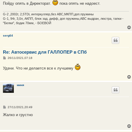
Пойду опять в Директорат.
пока опять не надоест.
G-2 ,2002г, 2,5TDi, интеркуллер,без ABC,МКПП,доп.пружины
G-1, 94г, 3,0л, АКПП, блок зад. дифф, доп пружины,АВС выдран, люстра, тапки -
"Белки", бодик 70мм, - БОЕВОЙ
serg64
Re: Автосервис для ГАЛЛОПЕР в СПб
С
26/11/2021,07:18
о
о
Удачи. Что ни делается все к лучшему
б
щ
е
н
и
миня
е
С
27/11/2021,20:49
о
о
Жалко и грустно
б
щ
е
н
и