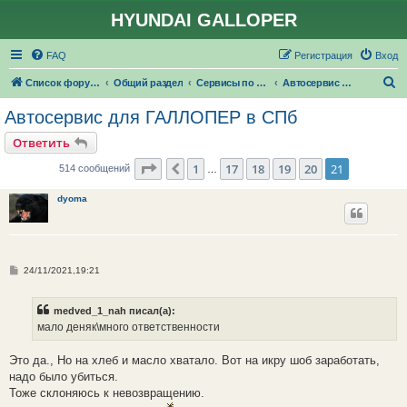
HYUNDAI GALLOPER
FAQ
Регистрация
Вход
П
Список форумов
Общий раздел
Сервисы по ремонту и обслуживанию
Автосервис для ГАЛЛОПЕР #СПБ
о
Автосервис для ГАЛЛОПЕР в СПб
и
Ответить
с
Страница
21
из
21
1
17
18
19
20
21
Пред.
514 сообщений
…
к
dyoma
С
24/11/2021,19:21
о
о
б
medved_1_nah писал(а):
щ
е
мало деняк\много ответственности
н
и
е
Это да., Но на хлеб и масло хватало. Вот на икру шоб заработать,
надо было убиться.
Тоже склоняюсь к невозвращению.