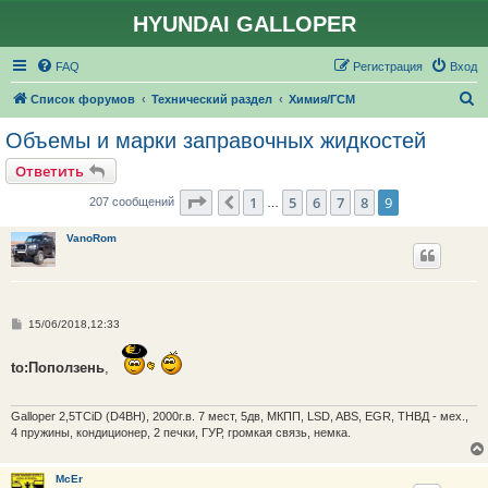
HYUNDAI GALLOPER
FAQ
Регистрация
Вход
П
Список форумов
Технический раздел
Химия/ГСМ
о
Объемы и марки заправочных жидкостей
и
Ответить
с
Страница
9
из
9
1
5
6
7
8
9
Пред.
207 сообщений
…
к
VanoRom
С
15/06/2018,12:33
о
о
б
to:Поползень
,
щ
е
н
и
Galloper 2,5TCiD (D4BH), 2000г.в. 7 мест, 5дв, МКПП, LSD, ABS, EGR, ТНВД - мех.,
е
4 пружины, кондиционер, 2 печки, ГУР, громкая связь, немка.
McEr