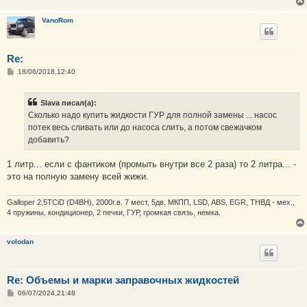
VanoRom
Re:
С
18/06/2018,12:40
о
о
б
Slava писал(а):
щ
е
Сколько надо купить жидкости ГУР для полной замены ... насос
н
потек весь сливать или до насоса слить, а потом свежачком
и
е
добавить?
1 литр... если с фантиком (промыть внутри все 2 раза) то 2 литра... -
это на полную замену всей жижи.
Galloper 2,5TCiD (D4BH), 2000г.в. 7 мест, 5дв, МКПП, LSD, ABS, EGR, ТНВД - мех.,
4 пружины, кондиционер, 2 печки, ГУР, громкая связь, немка.
volodan
Re: Объемы и марки заправочных жидкостей
С
06/07/2024,21:48
о