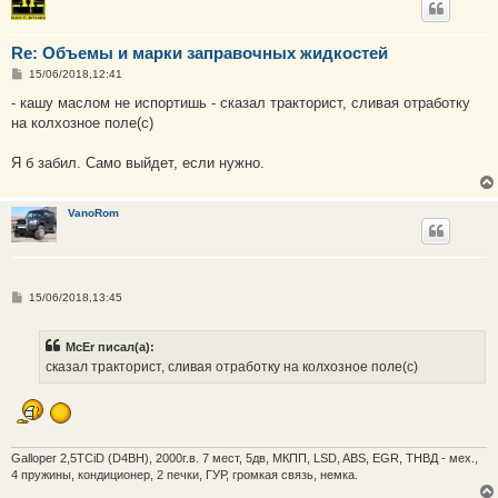
Re: Объемы и марки заправочных жидкостей
С
15/06/2018,12:41
о
о
- кашу маслом не испортишь - сказал тракторист, сливая отработку
б
на колхозное поле(с)
щ
е
н
Я б забил. Само выйдет, если нужно.
и
е
VanoRom
С
15/06/2018,13:45
о
о
б
McEr писал(а):
щ
е
сказал тракторист, сливая отработку на колхозное поле(с)
н
и
е
Galloper 2,5TCiD (D4BH), 2000г.в. 7 мест, 5дв, МКПП, LSD, ABS, EGR, ТНВД - мех.,
4 пружины, кондиционер, 2 печки, ГУР, громкая связь, немка.