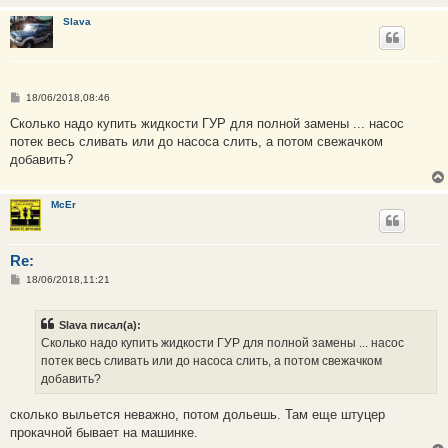
Slava
С
18/06/2018,08:46
о
о
Сколько надо купить жидкости ГУР для полной замены ... насос
б
потек весь сливать или до насоса слить, а потом свежачком
щ
е
добавить?
н
и
е
McEr
Re:
С
18/06/2018,11:21
о
о
б
Slava писал(а):
щ
е
Сколько надо купить жидкости ГУР для полной замены ... насос
н
потек весь сливать или до насоса слить, а потом свежачком
и
е
добавить?
сколько выльется неважно, потом дольешь. Там еще штуцер
прокачной бывает на машинке.