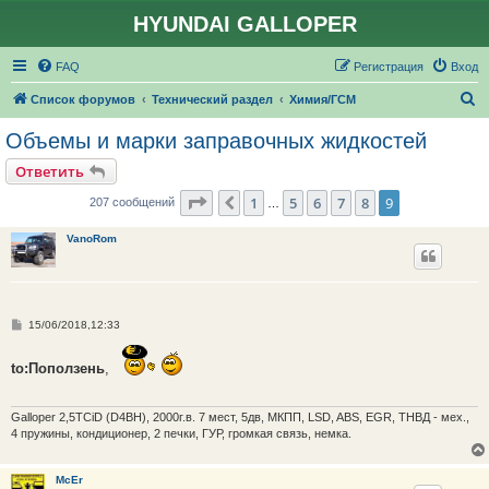
HYUNDAI GALLOPER
FAQ
Регистрация
Вход
П
Список форумов
Технический раздел
Химия/ГСМ
о
Объемы и марки заправочных жидкостей
и
Ответить
с
Страница
9
из
9
1
5
6
7
8
9
Пред.
207 сообщений
…
к
VanoRom
С
15/06/2018,12:33
о
о
б
to:Поползень
,
щ
е
н
и
Galloper 2,5TCiD (D4BH), 2000г.в. 7 мест, 5дв, МКПП, LSD, ABS, EGR, ТНВД - мех.,
е
4 пружины, кондиционер, 2 печки, ГУР, громкая связь, немка.
McEr