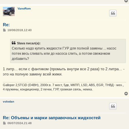
VanoRom
Re:
С
18/06/2018,12:40
о
о
б
Slava писал(а):
щ
е
Сколько надо купить жидкости ГУР для полной замены ... насос
н
потек весь сливать или до насоса слить, а потом свежачком
и
е
добавить?
1 литр... если с фантиком (промыть внутри все 2 раза) то 2 литра... -
это на полную замену всей жижи.
Galloper 2,5TCiD (D4BH), 2000г.в. 7 мест, 5дв, МКПП, LSD, ABS, EGR, ТНВД - мех.,
4 пружины, кондиционер, 2 печки, ГУР, громкая связь, немка.
volodan
Re: Объемы и марки заправочных жидкостей
С
06/07/2024,21:48
о