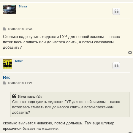
Slava
С
18/06/2018,08:46
о
о
Сколько надо купить жидкости ГУР для полной замены ... насос
б
потек весь сливать или до насоса слить, а потом свежачком
щ
е
добавить?
н
и
е
McEr
Re:
С
18/06/2018,11:21
о
о
б
Slava писал(а):
щ
е
Сколько надо купить жидкости ГУР для полной замены ... насос
н
потек весь сливать или до насоса слить, а потом свежачком
и
е
добавить?
сколько выльется неважно, потом дольешь. Там еще штуцер
прокачной бывает на машинке.