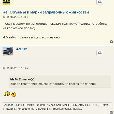
Re: Объемы и марки заправочных жидкостей
С
15/06/2018,12:41
о
о
- кашу маслом не испортишь - сказал тракторист, сливая отработку
б
на колхозное поле(с)
щ
е
н
Я б забил. Само выйдет, если нужно.
и
е
VanoRom
С
15/06/2018,13:45
о
о
б
McEr писал(а):
щ
е
сказал тракторист, сливая отработку на колхозное поле(с)
н
и
е
Galloper 2,5TCiD (D4BH), 2000г.в. 7 мест, 5дв, МКПП, LSD, ABS, EGR, ТНВД - мех.,
4 пружины, кондиционер, 2 печки, ГУР, громкая связь, немка.