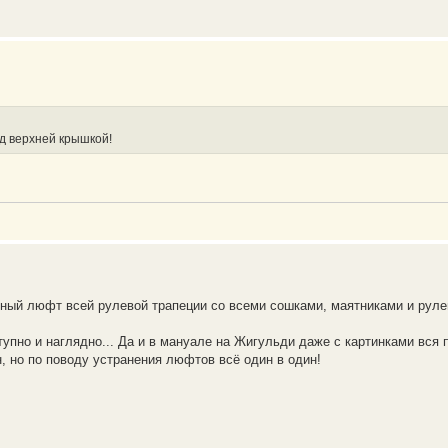
д верхней крышкой!
рный люфт всей рулевой трапеции со всеми сошками, маятниками и рул
упно и наглядно... Да и в мануале на Жигульди даже с картинками вся п
, но по поводу устранения люфтов всё один в один!