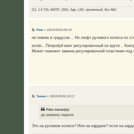
G2, 2.5 TDi, МКПП, 2001, 5дв, LSD, пружинный, без АБС
С
Pato
»
18/10/2024,08:16
о
о
не помню в градусах... Но люфт рулевого колеса по 
б
щ
колёс...Попробуй винт регулировочный по крути... Кон
е
Может поможет замена регулировочной пластинки под 
н
и
е
С
Tuman
»
18/10/2024,10:17
о
о
б
Pato писал(а):
щ
е
до ширины ладони
н
и
е
Это на рулевом колесе? Или на кардане? если на кардан