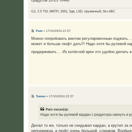
градусов 20-25 точно
G2, 2.5 TDi, МКПП, 2001, 5дв, LSD, пружинный, без АБС
С
Pato
»
17/10/2024,21:57
о
о
Можно попробовать винтом регулировочным поджать....
б
может и больше люфт дать!!! Надо хотя бы рулевой кар
щ
е
придерживать.... Из колёсной арки это удобно делать 
н
и
е
С
Tuman
»
17/10/2024,22:37
о
о
б
Pato писал(а):
щ
е
Надо хотя бы рулевой кардан с редуктора скинуть и р
н
и
е
Делал то же, только не скидывал кардан, а крутил за о
неподвижна, а люфт очень большой, слишком. Вообще 