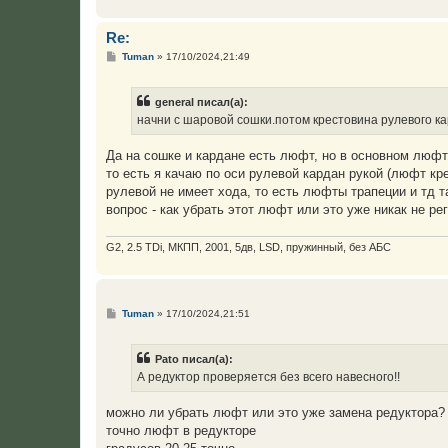
Re:
С
Tuman
»
17/10/2024,21:49
о
о
б
general писал(а):
щ
е
начни с шаровой сошки.потом крестовина рулевого кар
н
и
е
Да на сошке и кардане есть люфт, но в основном люфт
то есть я качаю по оси рулевой кардан рукой (люфт кре
рулевой не имеет хода, то есть люфты трапеции и тд т
вопрос - как убрать этот люфт или это уже никак не ре
G2, 2.5 TDi, МКПП, 2001, 5дв, LSD, пружинный, без АБС
С
Tuman
»
17/10/2024,21:51
о
о
б
Pato писал(а):
щ
е
А редуктор проверяется без всего навесного!!
н
и
е
можно ли убрать люфт или это уже замена редуктора?
точно люфт в редукторе