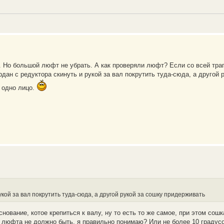
 Но большой люфт не убрать. А как проверяли люфт? Если со всей трап
дан с редуктора скинуть и рукой за вал покрутить туда-сюда, а другой 
в одно лицо.
укой за вал покрутить туда-сюда, а другой рукой за сошку придерживать
снование, котое крепиться к валу, ну то есть то же самое, при этом сош
люфта не должно быть, я правильно понимаю? Или не более 10 градус