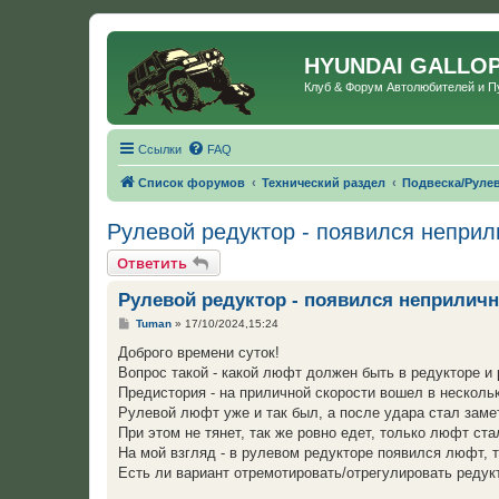
HYUNDAI GALLO
Клуб & Форум Автолюбителей и 
Ссылки
FAQ
Список форумов
Технический раздел
Подвеска/Руле
Рулевой редуктор - появился непри
Ответить
Рулевой редуктор - появился неприли
С
Tuman
»
17/10/2024,15:24
о
о
Доброго времени суток!
б
Вопрос такой - какой люфт должен быть в редукторе и 
щ
е
Предистория - на приличной скорости вошел в нескольк
н
Рулевой люфт уже и так был, а после удара стал заме
и
е
При этом не тянет, так же ровно едет, только люфт ста
На мой взгляд - в рулевом редукторе появился люфт, 
Есть ли вариант отремотировать/отрегулировать редукт