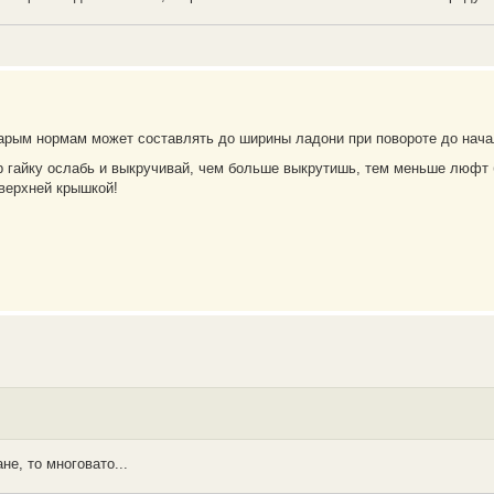
старым нормам может составлять до ширины ладони при повороте до нач
тр гайку ослабь и выкручивай, чем больше выкрутишь, тем меньше люфт 
верхней крышкой!
е, то многовато...