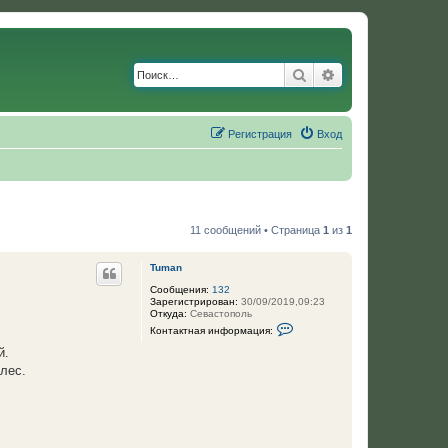
Поиск
Расширенный по
Регистрация
Вход
11 сообщений • Страница
1
из
1
Tuman
Сообщения:
132
Зарегистрирован:
30/09/2019,09:23
Откуда:
Севастополь
К
Контактная информация:
о
н
й.
т
лес.
а
к
т
н
а
я
и