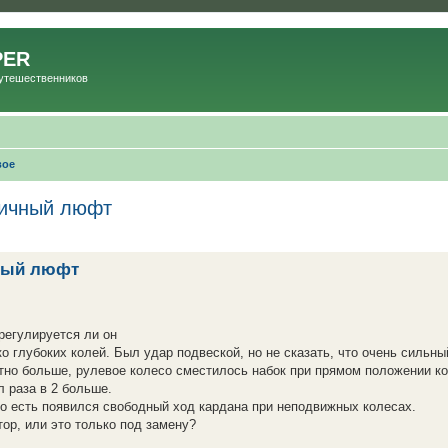
PER
Путешественников
вое
личный люфт
чный люфт
регулируется ли он
о глубоких колей. Был удар подвеской, но не сказать, что очень сильны
тно больше, рулевое колесо сместилось набок при прямом положении ко
л раза в 2 больше.
то есть появился свободный ход кардана при неподвижных колесах.
ор, или это только под замену?