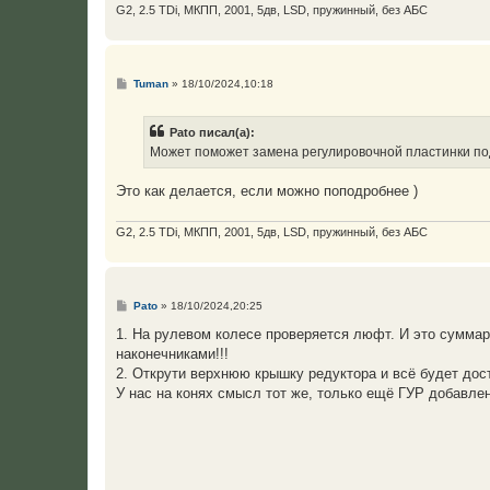
G2, 2.5 TDi, МКПП, 2001, 5дв, LSD, пружинный, без АБС
С
Tuman
»
18/10/2024,10:18
о
о
б
Pato писал(а):
щ
е
Может поможет замена регулировочной пластинки по
н
и
е
Это как делается, если можно поподробнее )
G2, 2.5 TDi, МКПП, 2001, 5дв, LSD, пружинный, без АБС
С
Pato
»
18/10/2024,20:25
о
о
1. На рулевом колесе проверяется люфт. И это сумма
б
наконечниками!!!
щ
е
2. Открути верхнюю крышку редуктора и всё будет дост
н
У нас на конях смысл тот же, только ещё ГУР добавлен
и
е