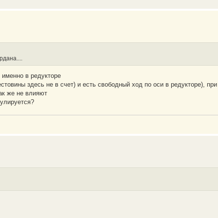
дана....
 именно в редукторе
стовины здесь не в счет) и есть свободный ход по оси в редукторе), пр
ак же не влияют
гулируется?