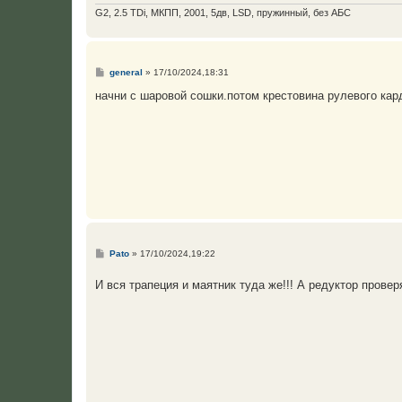
G2, 2.5 TDi, МКПП, 2001, 5дв, LSD, пружинный, без АБС
С
general
»
17/10/2024,18:31
о
о
начни с шаровой сошки.потом крестовина рулевого кард
б
щ
е
н
и
е
С
Pato
»
17/10/2024,19:22
о
о
И вся трапеция и маятник туда же!!! А редуктор провер
б
щ
е
н
и
е