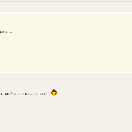
ана....
яется без всего навесного!!!