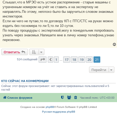
Слышал,что в МРЭО есть устное распоряжение - старые машины с
утраченным номером на учёт не ставить и на экспертизу не
направлять.По этому, неплохо было бы заручиться словом знакомых
инспекторов.
Если ни чего не путаю,то по договору КП с ПТС/СТС на руках можно
ездить без госномера то ли 5,то ли 10 суток.
По поводу процедуры с экспертизой,могу в понедельник попробовать
узнать через знакомых.Напишите мне в личку номер телефона,узнаю
перезвоню.
Ответить
Страница
21
из
21
1
17
18
19
20
21
Пред.
514 сообщений
…
Перейти
КТО СЕЙЧАС НА КОНФЕРЕНЦИИ
Сейчас этот форум просматривают: нет зарегистрированных пользователей и 5
гостей
Список форумов
Часовой пояс:
UTC+03:00
Создано на основе
phpBB
® Forum Software © phpBB Limited
Русская поддержка phpBB