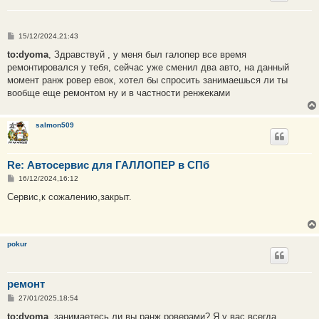
С
15/12/2024,21:43
о
о
to:dyoma
, Здравствуй , у меня был галопер все время
б
ремонтировался у тебя, сейчас уже сменил два авто, на данный
щ
е
момент ранж ровер евок, хотел бы спросить занимаешься ли ты
н
вообще еще ремонтом ну и в частности ренжеками
и
е
salmon509
Re: Автосервис для ГАЛЛОПЕР в СПб
С
16/12/2024,16:12
о
о
Сервис,к сожалению,закрыт.
б
щ
е
н
и
pokur
е
ремонт
С
27/01/2025,18:54
о
о
to:dyoma
, занимаетесь ли вы ранж роверами? Я у вас всегда