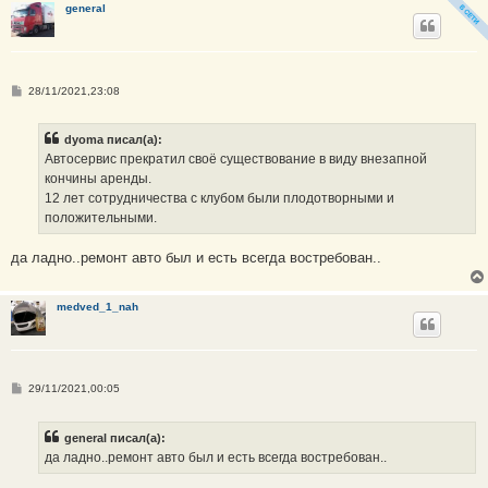
general
е
С
28/11/2021,23:08
о
о
б
dyoma писал(а):
щ
е
Автосервис прекратил своё существование в виду внезапной
н
кончины аренды.
и
е
12 лет сотрудничества с клубом были плодотворными и
положительными.
да ладно..ремонт авто был и есть всегда востребован..
medved_1_nah
С
29/11/2021,00:05
о
о
б
general писал(а):
щ
е
да ладно..ремонт авто был и есть всегда востребован..
н
и