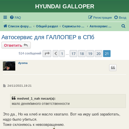
HYUNDAI GALLOPER
FAQ
Регистрация
Вход
П
Список форумов
Общий раздел
Сервисы по ремонту и обслуживанию
Автосервис для ГАЛЛОПЕР #СПБ
о
Автосервис для ГАЛЛОПЕР в СПб
и
Ответить
с
Страница
21
из
21
1
17
18
19
20
21
Пред.
514 сообщений
…
к
dyoma
С
24/11/2021,19:21
о
о
б
medved_1_nah писал(а):
щ
е
мало деняк\много ответственности
н
и
е
Это да., Но на хлеб и масло хватало. Вот на икру шоб заработать,
надо было убиться.
Тоже склоняюсь к невозвращению.