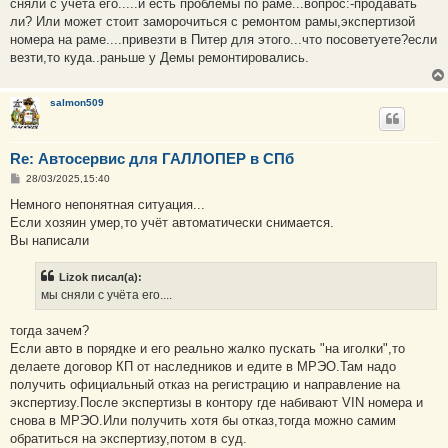
е
сняли с учёта его.....и есть проблемы по раме...вопрос:-продавать
ли? Или может стоит заморочиться с ремонтом рамы,экспертизой
номера на раме....привезти в Питер для этого...что посоветуете?если
везти,то куда..раньше у Демы ремонтировались.
salmon509
Re: Автосервис для ГАЛЛОПЕР в СПб
С
28/03/2025,15:40
о
о
Немного непонятная ситуация...
б
Если хозяин умер,то учёт автоматически снимается.
щ
е
Вы написали
н
и
е
Lizok писал(а):
мы сняли с учёта его....
тогда зачем?
Если авто в порядке и его реально жалко пускать "на иголки",то
делаете договор КП от наследников и едите в МРЭО.Там надо
получить официальный отказ на регистрацию и направление на
экспертизу.После экспертизы в контору где набивают VIN номера и
снова в МРЭО.Или получить хотя бы отказ,тогда можно самим
обратиться на экспертизу,потом в суд.