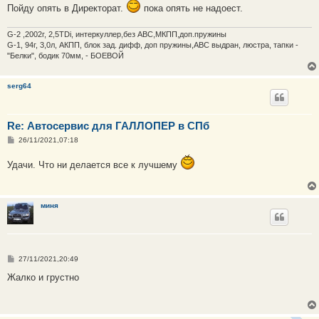
Пойду опять в Директорат.
пока опять не надоест.
G-2 ,2002г, 2,5TDi, интеркуллер,без ABC,МКПП,доп.пружины
G-1, 94г, 3,0л, АКПП, блок зад. дифф, доп пружины,АВС выдран, люстра, тапки -
"Белки", бодик 70мм, - БОЕВОЙ
serg64
Re: Автосервис для ГАЛЛОПЕР в СПб
С
26/11/2021,07:18
о
о
Удачи. Что ни делается все к лучшему
б
щ
е
н
и
миня
е
С
27/11/2021,20:49
о
о
Жалко и грустно
б
щ
е
н
и