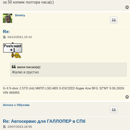
е
за 50 копеек полтора часа(с)
Dmitriy
Re:
С
04/12/2021,15:10
о
о
б
щ
е
н
и
е
миня писал(а):
Жалко и грустно
G-II 5-door 2.5TD (int) МКПП LSD ABS S-EXCEED бодик 4см BFG 32"MT 9.06.2003г
VIN 466955
Антоха с Обухова
Re: Автосервис для ГАЛЛОПЕР в СПб
С
23/07/2023,18:56
о