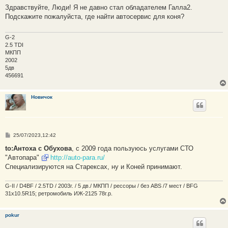
о
Здравствуйте, Люди! Я не давно стал обладателем Галла2.
б
Подскажите пожалуйста, где найти автосервис для коня?
щ
е
н
и
G-2
е
2.5 TDI
МКПП
2002
5дв
456691
Новичок
С
25/07/2023,12:42
о
о
to:Антоха с Обухова
, с 2009 года пользуюсь услугами СТО
б
"Автопара"
http://auto-para.ru/
щ
е
Специализируются на Старексах, ну и Коней принимают.
н
и
е
G-II / D4BF / 2.5TD / 2003г. / 5 дв./ МКПП / рессоры / без ABS /7 мест / BFG
31x10.5R15; ретромобиль ИЖ-2125 78г.р.
pokur