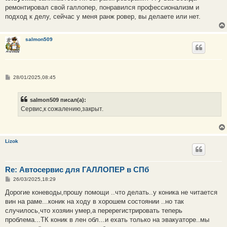
б
ремонтировал свой галлопер, понравился профессионализм и
щ
е
подход к делу, сейчас у меня ранж ровер, вы делаете или нет.
н
и
е
salmon509
С
28/01/2025,08:45
о
о
б
salmon509 писал(а):
щ
е
Сервис,к сожалению,закрыт.
н
и
е
Lizok
Re: Автосервис для ГАЛЛОПЕР в СПб
С
26/03/2025,18:29
о
о
Дорогие коневоды,прошу помощи ..что делать..у коника не читается
б
вин на раме...коник на ходу в хорошем состоянии ..но так
щ
е
случилось,что хозяин умер,а перерегистрировать теперь
н
проблема...ТК коник в лен обл...и ехать только на эвакуаторе..мы
и