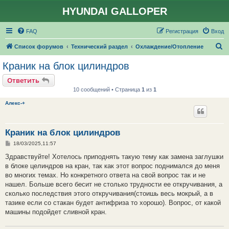
HYUNDAI GALLOPER
FAQ
Регистрация
Вход
П
Список форумов
Технический раздел
Охлаждение/Отопление
о
Краник на блок цилиндров
и
Ответить
с
10 сообщений • Страница
1
из
1
к
Алекс-+
Краник на блок цилиндров
С
18/03/2025,11:57
о
о
Здравствуйте! Хотелось приподнять такую тему как замена заглушки
б
в блоке целиндров на кран, так как этот вопрос поднимался до меня
щ
е
во многих темах. Но конкретного ответа на свой вопрос так и не
н
нашел. Больше всего бесит не столько трудности ее откручивания, а
и
е
сколько последствия этого откручивания(стоишь весь мокрый, а в
тазике если со стакан будет антифриза то хорошо). Вопрос, от какой
машины подойдет сливной кран.