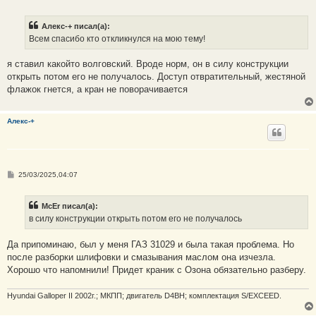
о
о
б
Алекс-+ писал(а):
щ
е
Всем спасибо кто откликнулся на мою тему!
н
и
е
я ставил какойто волговский. Вроде норм, он в силу конструкции
открыть потом его не получалось. Доступ отвратительный, жестяной
флажок гнется, а кран не поворачивается
Алекс-+
С
25/03/2025,04:07
о
о
б
McEr писал(а):
щ
е
в силу конструкции открыть потом его не получалось
н
и
е
Да припоминаю, был у меня ГАЗ 31029 и была такая проблема. Но
после разборки шлифовки и смазывания маслом она изчезла.
Хорошо что напомнили! Придет краник с Озона обязательно разберу.
Hyundai Galloper II 2002г.; МКПП; двигатель D4BH; комплектация S/EXCEED.