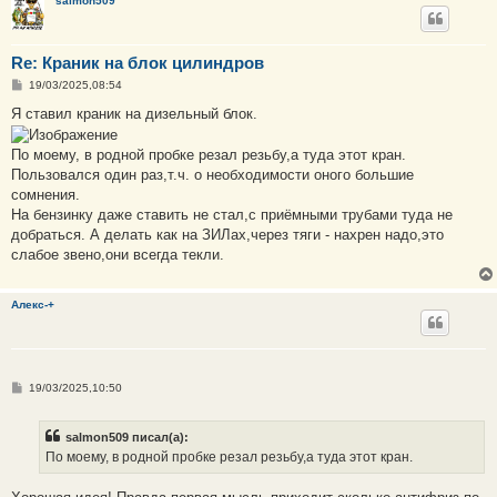
salmon509
Re: Краник на блок цилиндров
С
19/03/2025,08:54
о
о
Я ставил краник на дизельный блок.
б
щ
е
По моему, в родной пробке резал резьбу,а туда этот кран.
н
Пользовался один раз,т.ч. о необходимости оного большие
и
е
сомнения.
На бензинку даже ставить не стал,с приёмными трубами туда не
добраться. А делать как на ЗИЛах,через тяги - нахрен надо,это
слабое звено,они всегда текли.
Алекс-+
С
19/03/2025,10:50
о
о
б
salmon509 писал(а):
щ
е
По моему, в родной пробке резал резьбу,а туда этот кран.
н
и
е