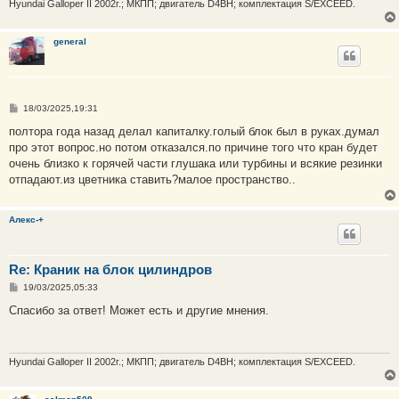
Hyundai Galloper II 2002г.; МКПП; двигатель D4BH; комплектация S/EXCEED.
general
С
18/03/2025,19:31
о
о
полтора года назад делал капиталку.голый блок был в руках.думал
б
про этот вопрос.но потом отказался.по причине того что кран будет
щ
е
очень близко к горячей части глушака или турбины и всякие резинки
н
отпадают.из цветника ставить?малое пространство..
и
е
Алекс-+
Re: Краник на блок цилиндров
С
19/03/2025,05:33
о
о
Спасибо за ответ! Может есть и другие мнения.
б
щ
е
н
и
Hyundai Galloper II 2002г.; МКПП; двигатель D4BH; комплектация S/EXCEED.
е