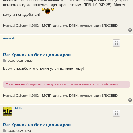
н
немного в гугле нашелся один кран его имя ПП6-1-0 (КР-25). Может
и
е
кому и понадобится!
Hyundai Galloper II 2002г.; МКПП; двигатель D4BH; комплектация S/EXCEED.
Алекс-+
Re: Краник на блок цилиндров
С
20/03/2025,06:20
о
о
Всем спасибо кто откликнулся на мою тему!
б
щ
е
н
У вас нет необходимых прав для просмотра вложений в этом сообщении.
и
е
Hyundai Galloper II 2002г.; МКПП; двигатель D4BH; комплектация S/EXCEED.
McEr
Re: Краник на блок цилиндров
С
24/03/2025,12:39