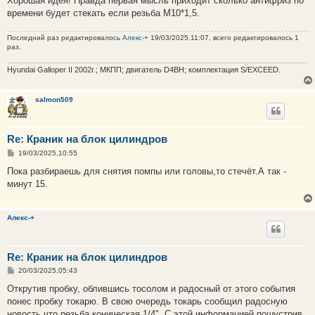
Хорошая идея! Правда первая мысль приходит сколько антифриз по
времени будет стекать если резьба М10*1,5.
Последний раз редактировалось
Алекс-+
19/03/2025,11:07, всего редактировалось 1
раз.
Hyundai Galloper II 2002г.; МКПП; двигатель D4BH; комплектация S/EXCEED.
salmon509
Re: Краник на блок цилиндров
С
19/03/2025,10:55
о
о
Пока разбираешь для снятия помпы или головы,то стечёт.А так -
б
минут 15.
щ
е
н
и
Алекс-+
е
Re: Краник на блок цилиндров
С
20/03/2025,05:43
о
о
Открутив пробку, облившись тосолом и радосный от этого события
б
понес пробку токарю. В свою очередь токарь сообщил радосную
щ
е
новость что резьба коническая 1/4". С этой информацией пошустрив