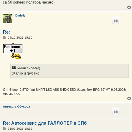
е
за 50 копеек полтора часа(с)
Dmitriy
Re:
С
04/12/2021,15:10
о
о
б
щ
е
н
и
е
миня писал(а):
Жалко и грустно
G-II 5-door 2.5TD (int) МКПП LSD ABS S-EXCEED бодик 4см BFG 32"MT 9.06.2003г
VIN 466955
Антоха с Обухова
Re: Автосервис для ГАЛЛОПЕР в СПб
С
23/07/2023,18:56
о