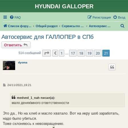
HYUNDAI GALLOPER
FAQ
Регистрация
Вход
П
Список форумов
Общий раздел
Сервисы по ремонту и обслуживанию
Автосервис для ГАЛЛОПЕР #СПБ
о
Автосервис для ГАЛЛОПЕР в СПб
и
Ответить
с
Страница
21
из
21
1
17
18
19
20
21
Пред.
514 сообщений
…
к
dyoma
С
24/11/2021,19:21
о
о
б
medved_1_nah писал(а):
щ
е
мало деняк\много ответственности
н
и
е
Это да., Но на хлеб и масло хватало. Вот на икру шоб заработать,
надо было убиться.
Тоже склоняюсь к невозвращению.