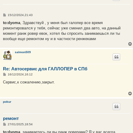
С
15/12/2024,21:43
о
о
to:dyoma
, Здравствуй , у меня был галопер все время
б
ремонтировался у тебя, сейчас уже сменил два авто, на данный
щ
е
момент ранж ровер евок, хотел бы спросить занимаешься ли ты
н
вообще еще ремонтом ну и в частности ренжеками
и
е
salmon509
Re: Автосервис для ГАЛЛОПЕР в СПб
С
16/12/2024,16:12
о
о
Сервис,к сожалению,закрыт.
б
щ
е
н
и
pokur
е
ремонт
С
27/01/2025,18:54
о
о
to:dyoma
, занимаетесь ли вы ранж роверами? Я у вас всегда