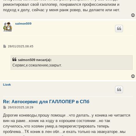
б
ремонтировал свой галлопер, понравился профессионализм и
щ
е
подход к делу, сейчас у меня ранж ровер, вы делаете или нет.
н
и
е
salmon509
С
28/01/2025,08:45
о
о
б
salmon509 писал(а):
щ
е
Сервис,к сожалению,закрыт.
н
и
е
Lizok
Re: Автосервис для ГАЛЛОПЕР в СПб
С
26/03/2025,18:29
о
о
Дорогие коневоды,прошу помощи ..что делать..у коника не читается
б
вин на раме...коник на ходу в хорошем состоянии ..но так
щ
е
случилось,что хозяин умер,а перерегистрировать теперь
н
проблема...ТК коник в лен обл...и ехать только на эвакуаторе..мы
и