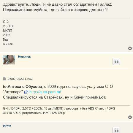
о
Здравствуйте, Люди! Я не давно стал обладателем Галла2.
б
Подскажите пожалуйста, где найти автосервис для коня?
щ
е
н
и
G-2
е
2.5 TDI
МКПП
2002
5дв
456691
Новичок
С
25/07/2023,12:42
о
о
to:Антоха с Обухова
, с 2009 года пользуюсь услугами СТО
б
"Автопара"
http://auto-para.ru/
щ
е
Специализируются на Старексах, ну и Коней принимают.
н
и
е
G-II / D4BF / 2.5TD / 2003г. / 5 дв./ МКПП / рессоры / без ABS /7 мест / BFG
31x10.5R15; ретромобиль ИЖ-2125 78г.р.
pokur