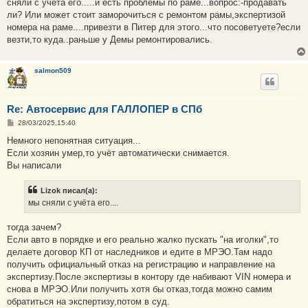
е
сняли с учёта его.....и есть проблемы по раме...вопрос:-продавать
ли? Или может стоит заморочиться с ремонтом рамы,экспертизой
номера на раме....привезти в Питер для этого...что посоветуете?если
везти,то куда..раньше у Демы ремонтировались.
salmon509
Re: Автосервис для ГАЛЛОПЕР в СПб
С
28/03/2025,15:40
о
о
Немного непонятная ситуация...
б
Если хозяин умер,то учёт автоматически снимается.
щ
е
Вы написали
н
и
е
Lizok писал(а):
мы сняли с учёта его....
тогда зачем?
Если авто в порядке и его реально жалко пускать "на иголки",то
делаете договор КП от наследников и едите в МРЭО.Там надо
получить официальный отказ на регистрацию и направление на
экспертизу.После экспертизы в контору где набивают VIN номера и
снова в МРЭО.Или получить хотя бы отказ,тогда можно самим
обратиться на экспертизу,потом в суд.