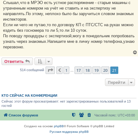
Слышал,что в МРЭО есть устное распоряжение - старые машины с
утраченным номером на учёт не ставить и на экспертизу не
направлять.По этому, неплохо было бы заручиться словом знакомых
инспекторов.
Если ни чего не путаю,то по договору КП с ПТС/СТС на руках можно
ездить без госномера то ли 5,то ли 10 суток.
По поводу процедуры с экспертизой,могу в понедельник попробовать
узнать через знакомых.Напишите мне в личку номер телефона,узнаю
перезвоню.
Ответить
Страница
21
из
21
1
17
18
19
20
21
Пред.
514 сообщений
…
Перейти
КТО СЕЙЧАС НА КОНФЕРЕНЦИИ
Сейчас этот форум просматривают: нет зарегистрированных пользователей и 13
гостей
Список форумов
Часовой пояс:
UTC+03:00
Создано на основе
phpBB
® Forum Software © phpBB Limited
Русская поддержка phpBB