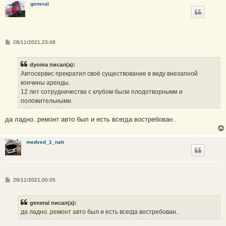
general
е
С
28/11/2021,23:08
о
о
б
dyoma писал(а):
щ
е
Автосервис прекратил своё существование в виду внезапной
н
кончины аренды.
и
е
12 лет сотрудничества с клубом были плодотворными и
положительными.
да ладно..ремонт авто был и есть всегда востребован..
medved_1_nah
С
29/11/2021,00:05
о
о
б
general писал(а):
щ
е
да ладно..ремонт авто был и есть всегда востребован..
н
и