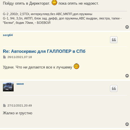
Пойду опять в Директорат.
пока опять не надоест.
G-2 ,2002г, 2,5TDi, интеркуллер,без ABC,МКПП,доп.пружины
G-1, 94г, 3,0л, АКПП, блок зад. дифф, доп пружины,АВС выдран, люстра, тапки -
"Белки", бодик 70мм, - БОЕВОЙ
serg64
Re: Автосервис для ГАЛЛОПЕР в СПб
С
26/11/2021,07:18
о
о
Удачи. Что ни делается все к лучшему
б
щ
е
н
и
миня
е
С
27/11/2021,20:49
о
о
Жалко и грустно
б
щ
е
н
и