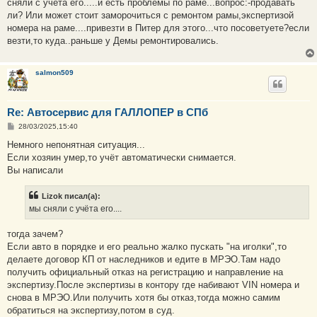
е
сняли с учёта его.....и есть проблемы по раме...вопрос:-продавать
ли? Или может стоит заморочиться с ремонтом рамы,экспертизой
номера на раме....привезти в Питер для этого...что посоветуете?если
везти,то куда..раньше у Демы ремонтировались.
salmon509
Re: Автосервис для ГАЛЛОПЕР в СПб
С
28/03/2025,15:40
о
о
Немного непонятная ситуация...
б
Если хозяин умер,то учёт автоматически снимается.
щ
е
Вы написали
н
и
е
Lizok писал(а):
мы сняли с учёта его....
тогда зачем?
Если авто в порядке и его реально жалко пускать "на иголки",то
делаете договор КП от наследников и едите в МРЭО.Там надо
получить официальный отказ на регистрацию и направление на
экспертизу.После экспертизы в контору где набивают VIN номера и
снова в МРЭО.Или получить хотя бы отказ,тогда можно самим
обратиться на экспертизу,потом в суд.