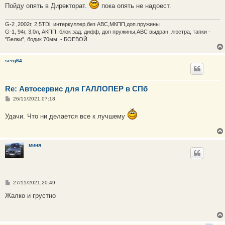
Пойду опять в Директорат.
пока опять не надоест.
G-2 ,2002г, 2,5TDi, интеркуллер,без ABC,МКПП,доп.пружины
G-1, 94г, 3,0л, АКПП, блок зад. дифф, доп пружины,АВС выдран, люстра, тапки -
"Белки", бодик 70мм, - БОЕВОЙ
serg64
Re: Автосервис для ГАЛЛОПЕР в СПб
С
26/11/2021,07:18
о
о
Удачи. Что ни делается все к лучшему
б
щ
е
н
и
миня
е
С
27/11/2021,20:49
о
о
Жалко и грустно
б
щ
е
н
и