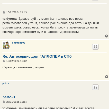
С
15/12/2024,21:43
о
о
to:dyoma
, Здравствуй , у меня был галопер все время
б
ремонтировался у тебя, сейчас уже сменил два авто, на данный
щ
е
момент ранж ровер евок, хотел бы спросить занимаешься ли ты
н
вообще еще ремонтом ну и в частности ренжеками
и
е
salmon509
Re: Автосервис для ГАЛЛОПЕР в СПб
С
16/12/2024,16:12
о
о
Сервис,к сожалению,закрыт.
б
щ
е
н
и
pokur
е
ремонт
С
27/01/2025,18:54
о
о
to:dyoma
, занимаетесь ли вы ранж роверами? Я у вас всегда