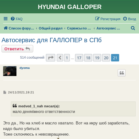
HYUNDAI GALLOPER
FAQ
Регистрация
Вход
П
Список форумов
Общий раздел
Сервисы по ремонту и обслуживанию
Автосервис для ГАЛЛОПЕР #СПБ
о
Автосервис для ГАЛЛОПЕР в СПб
и
Ответить
с
Страница
21
из
21
1
17
18
19
20
21
Пред.
514 сообщений
…
к
dyoma
С
24/11/2021,19:21
о
о
б
medved_1_nah писал(а):
щ
е
мало деняк\много ответственности
н
и
е
Это да., Но на хлеб и масло хватало. Вот на икру шоб заработать,
надо было убиться.
Тоже склоняюсь к невозвращению.