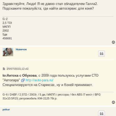
о
Здравствуйте, Люди! Я не давно стал обладателем Галла2.
б
Подскажите пожалуйста, где найти автосервис для коня?
щ
е
н
и
G-2
е
2.5 TDI
МКПП
2002
5дв
456691
Новичок
С
25/07/2023,12:42
о
о
to:Антоха с Обухова
, с 2009 года пользуюсь услугами СТО
б
"Автопара"
http://auto-para.ru/
щ
е
Специализируются на Старексах, ну и Коней принимают.
н
и
е
G-II / D4BF / 2.5TD / 2003г. / 5 дв./ МКПП / рессоры / без ABS /7 мест / BFG
31x10.5R15; ретромобиль ИЖ-2125 78г.р.
pokur