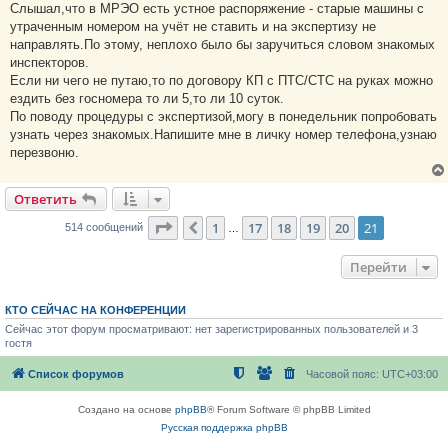
Слышал,что в МРЭО есть устное распоряжение - старые машины с
утраченным номером на учёт не ставить и на экспертизу не
направлять.По этому, неплохо было бы заручиться словом знакомых
инспекторов.
Если ни чего не путаю,то по договору КП с ПТС/СТС на руках можно
ездить без госномера то ли 5,то ли 10 суток.
По поводу процедуры с экспертизой,могу в понедельник попробовать
узнать через знакомых.Напишите мне в личку номер телефона,узнаю
перезвоню.
Ответить
Страница
21
из
21
1
17
18
19
20
21
Пред.
514 сообщений
…
Перейти
КТО СЕЙЧАС НА КОНФЕРЕНЦИИ
Сейчас этот форум просматривают: нет зарегистрированных пользователей и 3
гостя
Список форумов
Часовой пояс:
UTC+03:00
Создано на основе
phpBB
® Forum Software © phpBB Limited
Русская поддержка phpBB