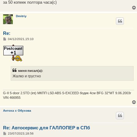
е
за 50 копеек полтора часа(с)
Dmitriy
Re:
С
04/12/2021,15:10
о
о
б
щ
е
н
и
е
миня писал(а):
Жалко и грустно
G-II 5-door 2.5TD (int) МКПП LSD ABS S-EXCEED бодик 4см BFG 32"MT 9.06.2003г
VIN 466955
Антоха с Обухова
Re: Автосервис для ГАЛЛОПЕР в СПб
С
23/07/2023,18:56
о