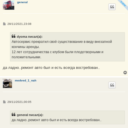
general
е
С
28/11/2021,23:08
о
о
б
dyoma писал(а):
щ
е
Автосервис прекратил своё существование в виду внезапной
н
кончины аренды.
и
е
12 лет сотрудничества с клубом были плодотворными и
положительными.
да ладно..ремонт авто был и есть всегда востребован..
medved_1_nah
С
29/11/2021,00:05
о
о
б
general писал(а):
щ
е
да ладно..ремонт авто был и есть всегда востребован..
н
и