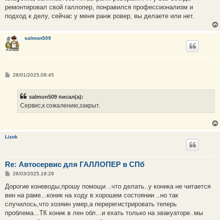
б
ремонтировал свой галлопер, понравился профессионализм и
щ
е
подход к делу, сейчас у меня ранж ровер, вы делаете или нет.
н
и
е
salmon509
С
28/01/2025,08:45
о
о
б
salmon509 писал(а):
щ
е
Сервис,к сожалению,закрыт.
н
и
е
Lizok
Re: Автосервис для ГАЛЛОПЕР в СПб
С
26/03/2025,18:29
о
о
Дорогие коневоды,прошу помощи ..что делать..у коника не читается
б
вин на раме...коник на ходу в хорошем состоянии ..но так
щ
е
случилось,что хозяин умер,а перерегистрировать теперь
н
проблема...ТК коник в лен обл...и ехать только на эвакуаторе..мы
и