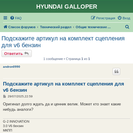
HYUNDAI GALLOPER
FAQ
Регистрация
Вход
П
Список форумов
Технический раздел
Общие технические вопросы
о
Подскажите артикул на комплект сцепления
и
для v6 бензин
с
Ответить
к
1 сообщение • Страница
1
из
1
andron0990
Подскажите артикул на комплект сцепления для
v6 бензин
С
29/07/2025,22:59
о
о
Оригинал долго ждать да и ценник велик. Может кто знает какие
б
нибудь аналоги?
щ
е
н
и
G-2 INNOVATION
е
3.0 V6 бензин
МКПП