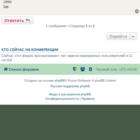
1999г
3дв
Ответить
1 сообщение • Страница
1
из
1
Перейти
КТО СЕЙЧАС НА КОНФЕРЕНЦИИ
Сейчас этот форум просматривают: нет зарегистрированных пользователей и 11
гостей
Список форумов
Часовой пояс:
UTC+03:00
Создано на основе
phpBB
® Forum Software © phpBB Limited
Русская поддержка phpBB
Моды и расширения phpBB
Конфиденциальность
|
Правила