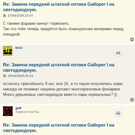
Re: Замена передней штатной оптики Galloper I на
светодиодную.
С
27/04/2026,10:47
о
о
С такими фарами начнут тормозить.
б
Так что тебе теперь придётся быть поаккуратнее вечерами перед
щ
е
поездкой.
н
и
е
McEr
Re: Замена передней штатной оптики Galloper I на
светодиодную.
С
29/04/2026,00:23
о
о
осталось присобачить 8 ног, или 16, а то пауки получились норм.
б
никогда не понимал нахрена делают многозрачковые фонарики.
щ
е
Много дерьмовых светоидиодов вместо пары нормальных? ))
н
и
е
jjeff
Администратор
Re: Замена передней штатной оптики Galloper I на
светодиодную.