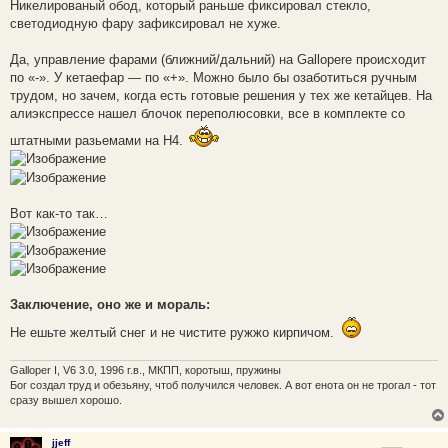
Никелированый обод, который раньше фиксировал стекло,
светодиодную фару зафиксировал не хуже.
Да, управление фарами (ближний/дальний) на Gallopere происходит
по «-». У кетаефар — по «+». Можно было бы озаботиться ручным
трудом, но зачем, когда есть готовые решения у тех же кетайцев. На
алиэкспрессе нашел блочок переполюсовки, все в комплекте со
штатными разьемами на H4.
Вот как-то так…
Заключение, оно же и мораль:
Не ешьте желтый снег и не чистите ружжо кирпичом.
Galloper I, V6 3.0, 1996 г.в., МКПП, коротыш, пружины
Бог создал труд и обезьяну, чтоб получился человек. А вот енота он не трогал - тот
сразу вышел хорошо.
jjeff