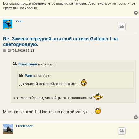
Бог создал труд и обезьяну, чтоб получился человек. А вот енота он не трогал - тот
сразу вышел хорошо.
Pato
Re: Замена передней штатной оптики Galloper I на
светодиодную.
С
26/03/2026,17:13
о
о
б
Поползень
писал(а):
↑
щ
е
н
Pato
писал(а):
↑
и
е
До ближайшего рейда по оптике...
а от моего Хрюнделя гайцы отворачиваются
Мне так не везёт!!! Постоянно палкой машут.....
Freelancer