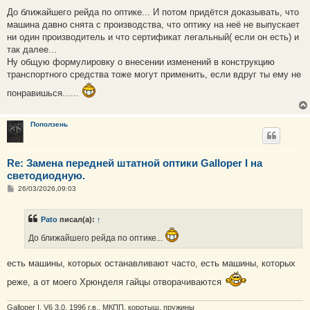
о
о
До ближайшего рейда по оптике... И потом придётся доказывать, что
б
машина давно снята с производства, что оптику на неё не выпускает
щ
е
ни один производитель и что сертификат легальный( если он есть) и
н
так далее...
и
е
Ну общую формулировку о внесении изменений в конструкцию
транспортного средства тоже могут применить, если вдруг ты ему не
понравишься......
Поползень
Re: Замена передней штатной оптики Galloper I на
светодиодную.
С
26/03/2026,09:03
о
о
б
Pato
писал(а):
↑
щ
е
До ближайшего рейда по оптике...
н
и
е
есть машины, которых останавливают часто, есть машины, которых
реже, а от моего Хрюнделя гайцы отворачиваются
Galloper I, V6 3.0, 1996 г.в., МКПП, коротыш, пружины