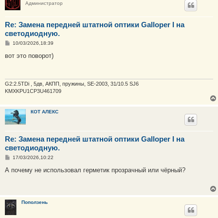
Администратор
Re: Замена передней штатной оптики Galloper I на
светодиодную.
С
10/03/2026,18:39
о
о
вот это поворот)
б
щ
е
н
и
G2:2.5TDi , 5дв, АКПП, пружины, SE-2003, 31/10.5 SJ6
е
KMXKPU1CP3U461709
КОТ АЛЕКС
Re: Замена передней штатной оптики Galloper I на
светодиодную.
С
17/03/2026,10:22
о
о
А почему не использовал герметик прозрачный или чёрный?
б
щ
е
н
и
Поползень
е