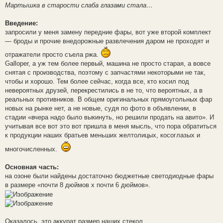
Мартышка в старости слаба глазами стала…
Введение:
запросили у меня замену передние фары, вот уже второй комплект
— броды и прочие внедорожные развлечения даром не проходят и
отражатели просто съела ржа.
Galloper, а уж тем более первый, машина не просто старая, а вовсе
снятая с производства, поэтому с запчастями некоторыми не так,
чтобы и хорошо. Тем более сейчас, когда все, кто косил под
невероятных друзей, перекрестились в не то, что вероятных, а в
реальных противников. В общем оригинальных прямоугольных фар
новых на рынке нет, а не новые, судя по фото в объявлении, в
стадии «вчера надо было выкинуть, но решили продать на авито». И
учитывая все вот это вот пришла в меня мысль, что пора обратиться
к продукции наших братьев меньших желтолицых, косоглазых и
многочисленных.
Основная часть:
на озоне были найдены достаточно бюджетные светодиодные фары
в размере «почти 8 дюймов х почти 6 дюймов».
Оказалось, это аккурат размер наших стекол.