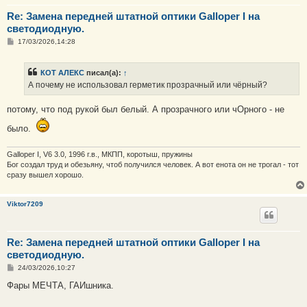
Re: Замена передней штатной оптики Galloper I на
светодиодную.
С
17/03/2026,14:28
о
о
б
КОТ АЛЕКС
писал(а):
↑
щ
е
А почему не использовал герметик прозрачный или чёрный?
н
и
е
потому, что под рукой был белый. А прозрачного или чОрного - не
было.
Galloper I, V6 3.0, 1996 г.в., МКПП, коротыш, пружины
Бог создал труд и обезьяну, чтоб получился человек. А вот енота он не трогал - тот
сразу вышел хорошо.
Viktor7209
Re: Замена передней штатной оптики Galloper I на
светодиодную.
С
24/03/2026,10:27
о
о
Фары МЕЧТА, ГАИшника.
б
щ