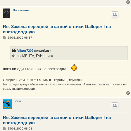
е
н
и
Поползень
е
Re: Замена передней штатной оптики Galloper I на
светодиодную.
С
25/03/2026,08:37
о
о
б
Viktor7209
писал(а):
↑
щ
е
Фары МЕЧТА, ГАИшника.
н
и
е
пока ни один гаишник не пострадал...
Galloper I, V6 3.0, 1996 г.в., МКПП, коротыш, пружины
Бог создал труд и обезьяну, чтоб получился человек. А вот енота он не трогал - тот
сразу вышел хорошо.
Pato
Re: Замена передней штатной оптики Galloper I на
светодиодную.
С
25/03/2026,08:53