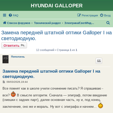
HYUNDAI GALLOPER
FAQ
Регистрация
Вход
П
Список форумов
Технический раздел
Электрика/Свет/Индикаторы
о
Замена передней штатной оптики Galloper I на
и
светодиодную.
с
Ответить
к
12 сообщений • Страница
1
из
1
Поползень
Замена передней штатной оптики Galloper I на
светодиодную.
С
09/03/2026,19:44
о
о
Все помнят как в школе учили сочинение писать? Я спрашиваю -
б
щ
все?
В смысле алгоритм. Сначала — эпиграф, потом введение
е
(смешки с задних парт), далее основная часть, ну и, под конец,
н
и
е
заключение, оно же и мораль. Ну вот с эпиграфа и начнем…