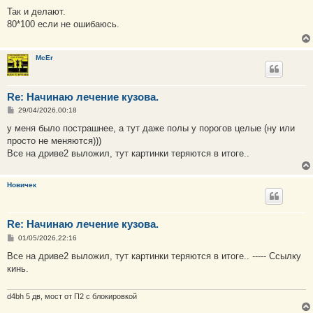
о
о
Так и делают.
б
80*100 если не ошибаюсь.
щ
е
н
и
McEr
е
Re: Начинаю лечение кузова.
С
29/04/2026,00:18
о
о
у меня было пострашнее, а тут даже полы у порогов целые (ну или
б
просто не меняются)))
щ
е
Все на дриве2 выложил, тут картинки теряются в итоге..
н
и
е
Новичек
Re: Начинаю лечение кузова.
С
01/05/2026,22:16
о
о
Все на дриве2 выложил, тут картинки теряются в итоге.. ----- Ссылку
б
кинь.
щ
е
н
и
d4bh 5 дв, мост от П2 с блокировкой
е