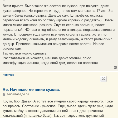
о
о
Всем привет. Было такое же состояние кузова, при покупке, даже
б
хуже наверное. Но терпение и труд, плюс сам моложе на 17 лет. За
щ
е
деньги была только сварка. Дальше сам. Шпаклёвка, окраска,
н
переборка всего коня по болтику (кроме коробки с раздаткой). Потом
и
е
много-много антикора, разного. Спустя столько времени, полет
нормальный. НО, раз в год обновление антикора, подкраска сколов и
жуков. В прошлом году коник все лето стоял в гараже, хотел по
мелочи ходовку обновить, и раму заантикорить, а хвост рамы сгнил
до дыр. Пришлось заниматься вечерами после работы. Но все
осилил сам.
Так что все можно сделать.
Расставаться не хочется, машина дарит эмоции, плюс
многофункциональная, когда свой дом, особенно полезная.
Новичек
Re: Начинаю лечение кузова.
С
20/04/2026,00:04
о
о
Круто, бро! Давай) А то тут все умерло как-то народу немного. Тоже
б
собираюсь. Состояние - ужасное. Еще, писал здесь гдето уже, надо
щ
е
купить мойку высокого давления и к ней шланг для прочистки
н
канализаций (я на алике брал). Так вот - здесь конструктивный
и