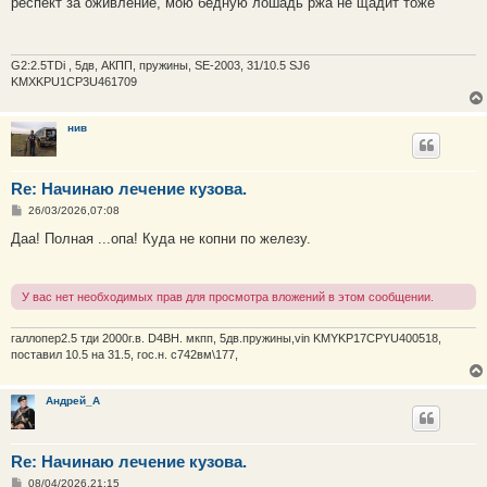
респект за оживление, мою бедную лошадь ржа не щадит тоже
б
щ
е
н
и
G2:2.5TDi , 5дв, АКПП, пружины, SE-2003, 31/10.5 SJ6
е
KMXKPU1CP3U461709
нив
Re: Начинаю лечение кузова.
С
26/03/2026,07:08
о
о
Даа! Полная ...опа! Куда не копни по железу.
б
щ
е
н
У вас нет необходимых прав для просмотра вложений в этом сообщении.
и
е
галлопер2.5 тди 2000г.в. D4BH. мкпп, 5дв.пружины,vin KMYKP17CPYU400518,
поставил 10.5 на 31.5, гос.н. с742вм\177,
Андрей_А
Re: Начинаю лечение кузова.
С
08/04/2026,21:15