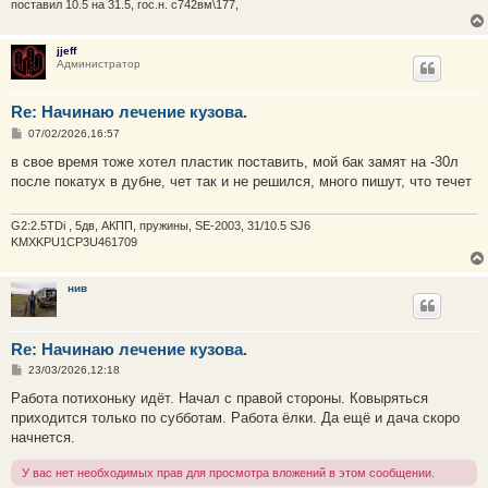
е
поставил 10.5 на 31.5, гос.н. с742вм\177,
jjeff
Администратор
Re: Начинаю лечение кузова.
С
07/02/2026,16:57
о
о
в свое время тоже хотел пластик поставить, мой бак замят на -30л
б
после покатух в дубне, чет так и не решился, много пишут, что течет
щ
е
н
и
G2:2.5TDi , 5дв, АКПП, пружины, SE-2003, 31/10.5 SJ6
е
KMXKPU1CP3U461709
нив
Re: Начинаю лечение кузова.
С
23/03/2026,12:18
о
о
Работа потихоньку идёт. Начал с правой стороны. Ковыряться
б
приходится только по субботам. Работа ёлки. Да ещё и дача скоро
щ
е
начнется.
н
и
У вас нет необходимых прав для просмотра вложений в этом сообщении.
е