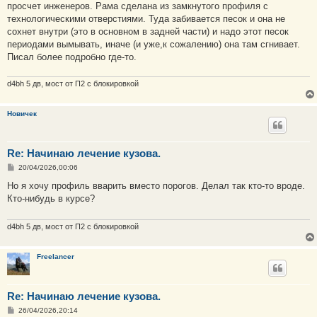
е
просчет инженеров. Рама сделана из замкнутого профиля с
технологическими отверстиями. Туда забивается песок и она не
сохнет внутри (это в основном в задней части) и надо этот песок
периодами вымывать, иначе (и уже,к сожалению) она там сгнивает.
Писал более подробно где-то.
d4bh 5 дв, мост от П2 с блокировкой
Новичек
Re: Начинаю лечение кузова.
С
20/04/2026,00:06
о
о
Но я хочу профиль вварить вместо порогов. Делал так кто-то вроде.
б
Кто-нибудь в курсе?
щ
е
н
и
d4bh 5 дв, мост от П2 с блокировкой
е
Freelancer
Re: Начинаю лечение кузова.
С
26/04/2026,20:14