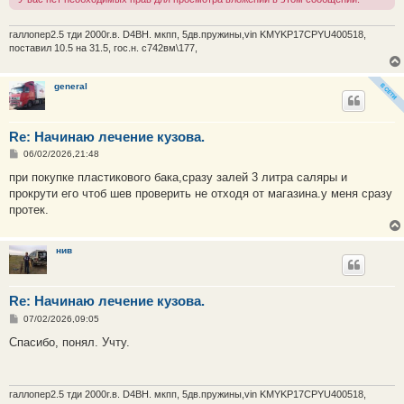
галлопер2.5 тди 2000г.в. D4BH. мкпп, 5дв.пружины,vin KMYKP17CPYU400518,
поставил 10.5 на 31.5, гос.н. с742вм\177,
general
Re: Начинаю лечение кузова.
С
06/02/2026,21:48
о
о
при покупке пластикового бака,сразу залей 3 литра саляры и
б
прокрути его чтоб шев проверить не отходя от магазина.у меня сразу
щ
е
протек.
н
и
е
нив
Re: Начинаю лечение кузова.
С
07/02/2026,09:05
о
о
Спасибо, понял. Учту.
б
щ
е
н
и
галлопер2.5 тди 2000г.в. D4BH. мкпп, 5дв.пружины,vin KMYKP17CPYU400518,