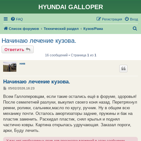
HYUNDAI GALLOPER
FAQ
Регистрация
Вход
П
Список форумов
Технический раздел
Кузов/Рама
о
Начинаю лечение кузова.
и
Ответить
с
16 сообщений • Страница
1
из
1
к
нив
Начинаю лечение кузова.
С
05/02/2026,16:23
о
о
Всем Галлоперовцам, если такие остались ещё в форуме, здоровья!
б
После семилетней разлуки, выкупил своего коня назад. Перетряхнул
щ
е
ремни, ролики, сальники,масло по кругу, ручник. Ну в общем всю
н
механику почти. Осталось амортизаторы задние, пружины и бак на
и
е
пластик заменить. Раскидал пластик, снял крылья и поднял
частично ковры. Картина открылась удручающая. Заказал пороги,
арки, Буду лечить.
У вас нет необходимых прав для просмотра вложений в этом сообщении.