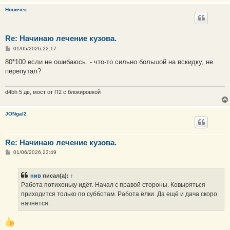
Новичек
Re: Начинаю лечение кузова.
С
01/05/2026,22:17
о
о
80*100 если не ошибаюсь. - что-то сильно большой на вскидку, не
б
перепутал?
щ
е
н
и
d4bh 5 дв, мост от П2 с блокировкой
е
JONgal2
Re: Начинаю лечение кузова.
С
01/06/2026,23:49
о
о
б
нив
писал(а):
↑
щ
е
Работа потихоньку идёт. Начал с правой стороны. Ковыряться
н
приходится только по субботам. Работа ёлки. Да ещё и дача скоро
и
е
начнется.