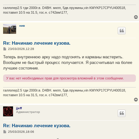
галлопер2.5 тди 2000г.в. D4BH. мкпп, 5дв.пружины,vin KMYKP17CPYU400518,
поставил 10.5 на 31.5, гос.н. с742вм\177,
нив
Re: Начинаю лечение кузова.
С
23/03/2026,12:28
о
о
Теперь внутреннюю арку надо подгонять и карманы мастерить.
б
Вообщем не быстрый процесс получается. Я рассчитывал на более
щ
е
лучшее состояние.
н
и
У вас нет необходимых прав для просмотра вложений в этом сообщении.
е
галлопер2.5 тди 2000г.в. D4BH. мкпп, 5дв.пружины,vin KMYKP17CPYU400518,
поставил 10.5 на 31.5, гос.н. с742вм\177,
jjeff
Администратор
Re: Начинаю лечение кузова.
С
25/03/2026,18:06
о
о