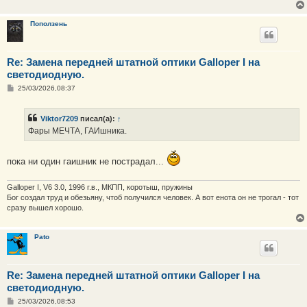
е
н
и
Поползень
е
Re: Замена передней штатной оптики Galloper I на
светодиодную.
С
25/03/2026,08:37
о
о
б
Viktor7209
писал(а):
↑
щ
е
Фары МЕЧТА, ГАИшника.
н
и
е
пока ни один гаишник не пострадал...
Galloper I, V6 3.0, 1996 г.в., МКПП, коротыш, пружины
Бог создал труд и обезьяну, чтоб получился человек. А вот енота он не трогал - тот
сразу вышел хорошо.
Pato
Re: Замена передней штатной оптики Galloper I на
светодиодную.
С
25/03/2026,08:53