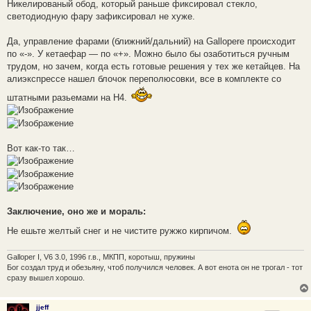
Никелированый обод, который раньше фиксировал стекло,
светодиодную фару зафиксировал не хуже.
Да, управление фарами (ближний/дальний) на Gallopere происходит
по «-». У кетаефар — по «+». Можно было бы озаботиться ручным
трудом, но зачем, когда есть готовые решения у тех же кетайцев. На
алиэкспрессе нашел блочок переполюсовки, все в комплекте со
штатными разьемами на H4.
Вот как-то так…
Заключение, оно же и мораль:
Не ешьте желтый снег и не чистите ружжо кирпичом.
Galloper I, V6 3.0, 1996 г.в., МКПП, коротыш, пружины
Бог создал труд и обезьяну, чтоб получился человек. А вот енота он не трогал - тот
сразу вышел хорошо.
jjeff