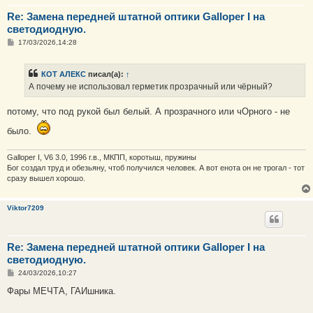
Re: Замена передней штатной оптики Galloper I на
светодиодную.
С
17/03/2026,14:28
о
о
б
КОТ АЛЕКС
писал(а):
↑
щ
е
А почему не использовал герметик прозрачный или чёрный?
н
и
е
потому, что под рукой был белый. А прозрачного или чОрного - не
было.
Galloper I, V6 3.0, 1996 г.в., МКПП, коротыш, пружины
Бог создал труд и обезьяну, чтоб получился человек. А вот енота он не трогал - тот
сразу вышел хорошо.
Viktor7209
Re: Замена передней штатной оптики Galloper I на
светодиодную.
С
24/03/2026,10:27
о
о
Фары МЕЧТА, ГАИшника.
б
щ