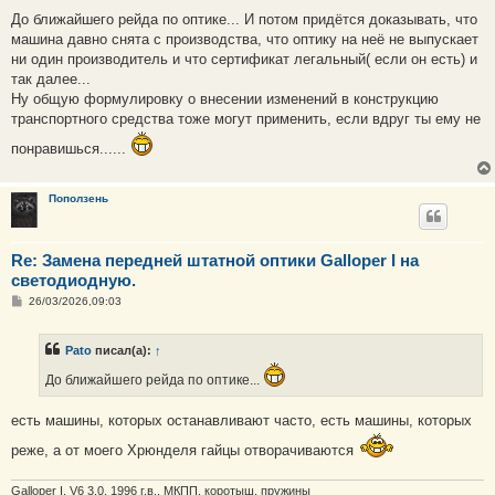
о
о
До ближайшего рейда по оптике... И потом придётся доказывать, что
б
машина давно снята с производства, что оптику на неё не выпускает
щ
е
ни один производитель и что сертификат легальный( если он есть) и
н
так далее...
и
е
Ну общую формулировку о внесении изменений в конструкцию
транспортного средства тоже могут применить, если вдруг ты ему не
понравишься......
Поползень
Re: Замена передней штатной оптики Galloper I на
светодиодную.
С
26/03/2026,09:03
о
о
б
Pato
писал(а):
↑
щ
е
До ближайшего рейда по оптике...
н
и
е
есть машины, которых останавливают часто, есть машины, которых
реже, а от моего Хрюнделя гайцы отворачиваются
Galloper I, V6 3.0, 1996 г.в., МКПП, коротыш, пружины