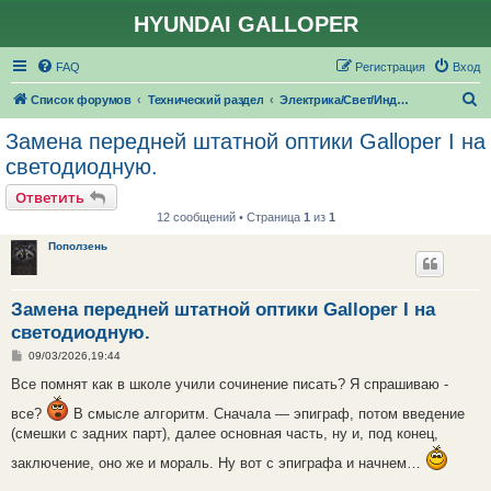
HYUNDAI GALLOPER
FAQ
Регистрация
Вход
П
Список форумов
Технический раздел
Электрика/Свет/Индикаторы
о
Замена передней штатной оптики Galloper I на
и
светодиодную.
с
Ответить
к
12 сообщений • Страница
1
из
1
Поползень
Замена передней штатной оптики Galloper I на
светодиодную.
С
09/03/2026,19:44
о
о
Все помнят как в школе учили сочинение писать? Я спрашиваю -
б
щ
все?
В смысле алгоритм. Сначала — эпиграф, потом введение
е
(смешки с задних парт), далее основная часть, ну и, под конец,
н
и
е
заключение, оно же и мораль. Ну вот с эпиграфа и начнем…