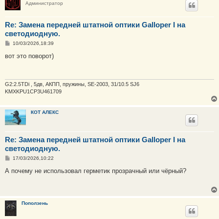
Администратор
Re: Замена передней штатной оптики Galloper I на
светодиодную.
С
10/03/2026,18:39
о
о
вот это поворот)
б
щ
е
н
и
G2:2.5TDi , 5дв, АКПП, пружины, SE-2003, 31/10.5 SJ6
е
KMXKPU1CP3U461709
КОТ АЛЕКС
Re: Замена передней штатной оптики Galloper I на
светодиодную.
С
17/03/2026,10:22
о
о
А почему не использовал герметик прозрачный или чёрный?
б
щ
е
н
и
Поползень
е