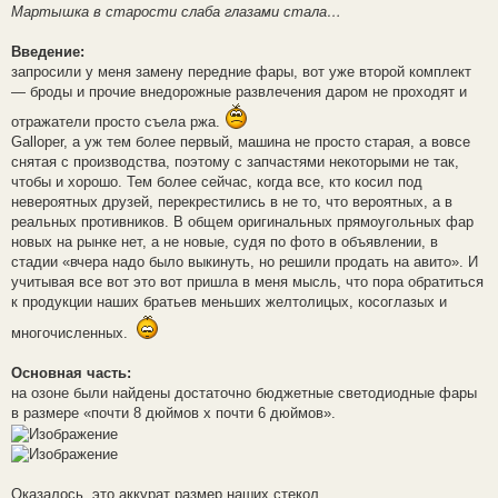
Мартышка в старости слаба глазами стала…
Введение:
запросили у меня замену передние фары, вот уже второй комплект
— броды и прочие внедорожные развлечения даром не проходят и
отражатели просто съела ржа.
Galloper, а уж тем более первый, машина не просто старая, а вовсе
снятая с производства, поэтому с запчастями некоторыми не так,
чтобы и хорошо. Тем более сейчас, когда все, кто косил под
невероятных друзей, перекрестились в не то, что вероятных, а в
реальных противников. В общем оригинальных прямоугольных фар
новых на рынке нет, а не новые, судя по фото в объявлении, в
стадии «вчера надо было выкинуть, но решили продать на авито». И
учитывая все вот это вот пришла в меня мысль, что пора обратиться
к продукции наших братьев меньших желтолицых, косоглазых и
многочисленных.
Основная часть:
на озоне были найдены достаточно бюджетные светодиодные фары
в размере «почти 8 дюймов х почти 6 дюймов».
Оказалось, это аккурат размер наших стекол.