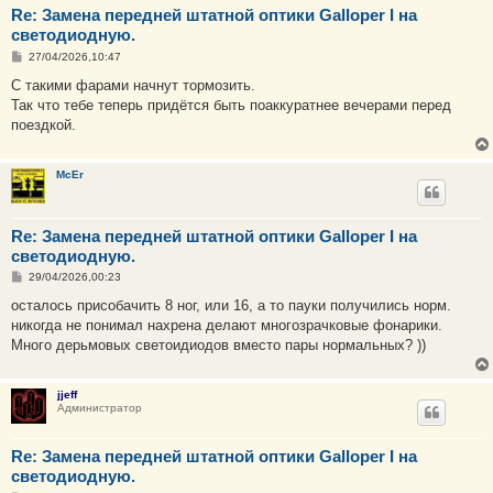
Re: Замена передней штатной оптики Galloper I на
светодиодную.
С
27/04/2026,10:47
о
о
С такими фарами начнут тормозить.
б
Так что тебе теперь придётся быть поаккуратнее вечерами перед
щ
е
поездкой.
н
и
е
McEr
Re: Замена передней штатной оптики Galloper I на
светодиодную.
С
29/04/2026,00:23
о
о
осталось присобачить 8 ног, или 16, а то пауки получились норм.
б
никогда не понимал нахрена делают многозрачковые фонарики.
щ
е
Много дерьмовых светоидиодов вместо пары нормальных? ))
н
и
е
jjeff
Администратор
Re: Замена передней штатной оптики Galloper I на
светодиодную.