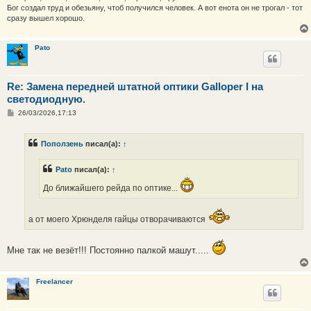
Бог создал труд и обезьяну, чтоб получился человек. А вот енота он не трогал - тот
сразу вышел хорошо.
Pato
Re: Замена передней штатной оптики Galloper I на
светодиодную.
С
26/03/2026,17:13
о
о
б
Поползень
писал(а):
↑
щ
е
н
Pato
писал(а):
↑
и
е
До ближайшего рейда по оптике...
а от моего Хрюнделя гайцы отворачиваются
Мне так не везёт!!! Постоянно палкой машут.....
Freelancer