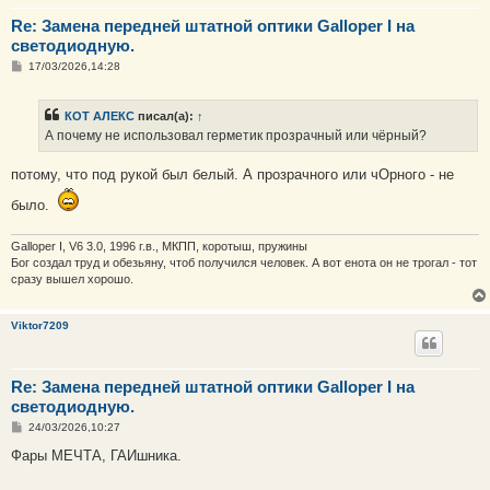
Re: Замена передней штатной оптики Galloper I на
светодиодную.
С
17/03/2026,14:28
о
о
б
КОТ АЛЕКС
писал(а):
↑
щ
е
А почему не использовал герметик прозрачный или чёрный?
н
и
е
потому, что под рукой был белый. А прозрачного или чОрного - не
было.
Galloper I, V6 3.0, 1996 г.в., МКПП, коротыш, пружины
Бог создал труд и обезьяну, чтоб получился человек. А вот енота он не трогал - тот
сразу вышел хорошо.
Viktor7209
Re: Замена передней штатной оптики Galloper I на
светодиодную.
С
24/03/2026,10:27
о
о
Фары МЕЧТА, ГАИшника.
б
щ