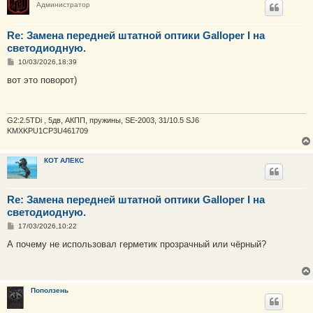
Администратор
Re: Замена передней штатной оптики Galloper I на
светодиодную.
С
10/03/2026,18:39
о
о
вот это поворот)
б
щ
е
н
и
G2:2.5TDi , 5дв, АКПП, пружины, SE-2003, 31/10.5 SJ6
е
KMXKPU1CP3U461709
КОТ АЛЕКС
Re: Замена передней штатной оптики Galloper I на
светодиодную.
С
17/03/2026,10:22
о
о
А почему не использовал герметик прозрачный или чёрный?
б
щ
е
н
и
Поползень
е