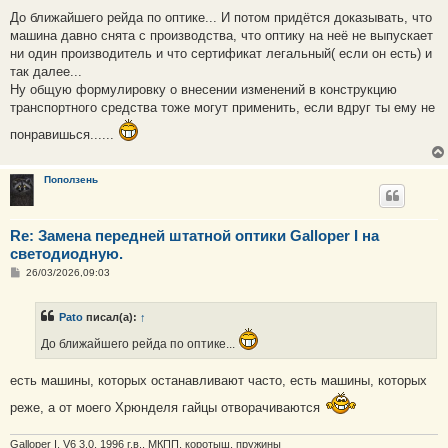
о
о
До ближайшего рейда по оптике... И потом придётся доказывать, что
б
машина давно снята с производства, что оптику на неё не выпускает
щ
е
ни один производитель и что сертификат легальный( если он есть) и
н
так далее...
и
е
Ну общую формулировку о внесении изменений в конструкцию
транспортного средства тоже могут применить, если вдруг ты ему не
понравишься......
Поползень
Re: Замена передней штатной оптики Galloper I на
светодиодную.
С
26/03/2026,09:03
о
о
б
Pato
писал(а):
↑
щ
е
До ближайшего рейда по оптике...
н
и
е
есть машины, которых останавливают часто, есть машины, которых
реже, а от моего Хрюнделя гайцы отворачиваются
Galloper I, V6 3.0, 1996 г.в., МКПП, коротыш, пружины