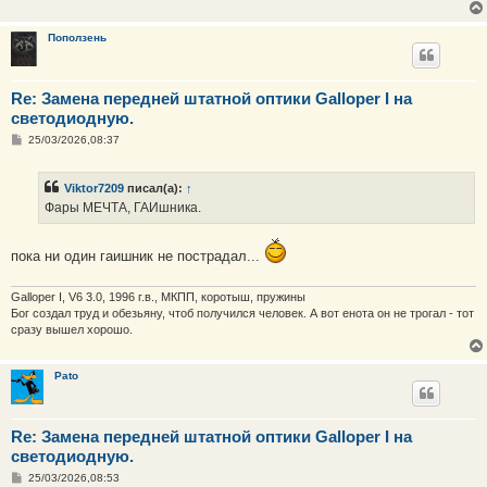
е
н
и
Поползень
е
Re: Замена передней штатной оптики Galloper I на
светодиодную.
С
25/03/2026,08:37
о
о
б
Viktor7209
писал(а):
↑
щ
е
Фары МЕЧТА, ГАИшника.
н
и
е
пока ни один гаишник не пострадал...
Galloper I, V6 3.0, 1996 г.в., МКПП, коротыш, пружины
Бог создал труд и обезьяну, чтоб получился человек. А вот енота он не трогал - тот
сразу вышел хорошо.
Pato
Re: Замена передней штатной оптики Galloper I на
светодиодную.
С
25/03/2026,08:53