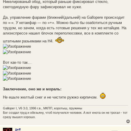
Никелированый обод, который раньше фиксировал стекло,
светодиодную фару зафиксировал не хуже.
Да, управление фарами (ближний/дальний) на Gallopere происходит
по «-». У кетаефар — по «+». Можно было бы озаботиться ручным
трудом, но зачем, когда есть готовые решения у тех же кетайцев. На
алиэкспрессе нашел блочок переполюсовки, все в комплекте со
штатными разьемами на H4.
Вот как-то так…
Заключение, оно же и мораль:
Не ешьте желтый снег и не чистите ружжо кирпичом.
Galloper I, V6 3.0, 1996 г.в., МКПП, коротыш, пружины
Бог создал труд и обезьяну, чтоб получился человек. А вот енота он не трогал - тот
сразу вышел хорошо.
jjeff