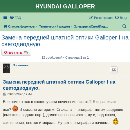
HYUNDAI GALLOPER
FAQ
Регистрация
Вход
П
Список форумов
Технический раздел
Электрика/Свет/Индикаторы
о
Замена передней штатной оптики Galloper I на
и
светодиодную.
с
Ответить
к
12 сообщений • Страница
1
из
1
Поползень
Замена передней штатной оптики Galloper I на
светодиодную.
С
09/03/2026,19:44
о
о
Все помнят как в школе учили сочинение писать? Я спрашиваю -
б
щ
все?
В смысле алгоритм. Сначала — эпиграф, потом введение
е
(смешки с задних парт), далее основная часть, ну и, под конец,
н
и
е
заключение, оно же и мораль. Ну вот с эпиграфа и начнем…