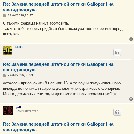
Re: Замена передней штатной оптики Galloper I на
светодиодную.
С
27/04/2026,10:47
о
о
С такими фарами начнут тормозить.
б
Так что тебе теперь придётся быть поаккуратнее вечерами перед
щ
е
поездкой.
н
и
е
McEr
Re: Замена передней штатной оптики Galloper I на
светодиодную.
С
29/04/2026,00:23
о
о
осталось присобачить 8 ног, или 16, а то пауки получились норм.
б
никогда не понимал нахрена делают многозрачковые фонарики.
щ
е
Много дерьмовых светоидиодов вместо пары нормальных? ))
н
и
е
jjeff
Администратор
Re: Замена передней штатной оптики Galloper I на
светодиодную.