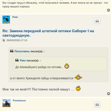
Бог создал труд и обезьяну, чтоб получился человек. А вот енота он не трогал - тот
сразу вышел хорошо.
Pato
Re: Замена передней штатной оптики Galloper I на
светодиодную.
С
26/03/2026,17:13
о
о
б
Поползень
писал(а):
↑
щ
е
н
Pato
писал(а):
↑
и
е
До ближайшего рейда по оптике...
а от моего Хрюнделя гайцы отворачиваются
Мне так не везёт!!! Постоянно палкой машут.....
Freelancer