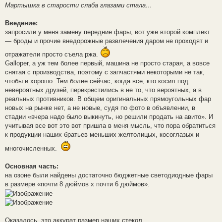
Мартышка в старости слаба глазами стала…
Введение:
запросили у меня замену передние фары, вот уже второй комплект
— броды и прочие внедорожные развлечения даром не проходят и
отражатели просто съела ржа.
Galloper, а уж тем более первый, машина не просто старая, а вовсе
снятая с производства, поэтому с запчастями некоторыми не так,
чтобы и хорошо. Тем более сейчас, когда все, кто косил под
невероятных друзей, перекрестились в не то, что вероятных, а в
реальных противников. В общем оригинальных прямоугольных фар
новых на рынке нет, а не новые, судя по фото в объявлении, в
стадии «вчера надо было выкинуть, но решили продать на авито». И
учитывая все вот это вот пришла в меня мысль, что пора обратиться
к продукции наших братьев меньших желтолицых, косоглазых и
многочисленных.
Основная часть:
на озоне были найдены достаточно бюджетные светодиодные фары
в размере «почти 8 дюймов х почти 6 дюймов».
Оказалось, это аккурат размер наших стекол.