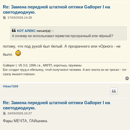
Re: Замена передней штатной оптики Galloper I на
светодиодную.
С
17/03/2026,14:28
о
о
б
КОТ АЛЕКС
писал(а):
↑
щ
е
А почему не использовал герметик прозрачный или чёрный?
н
и
е
потому, что под рукой был белый. А прозрачного или чОрного - не
было.
Galloper I, V6 3.0, 1996 г.в., МКПП, коротыш, пружины
Бог создал труд и обезьяну, чтоб получился человек. А вот енота он не трогал - тот
сразу вышел хорошо.
Viktor7209
Re: Замена передней штатной оптики Galloper I на
светодиодную.
С
24/03/2026,10:27
о
о
Фары МЕЧТА, ГАИшника.
б
щ