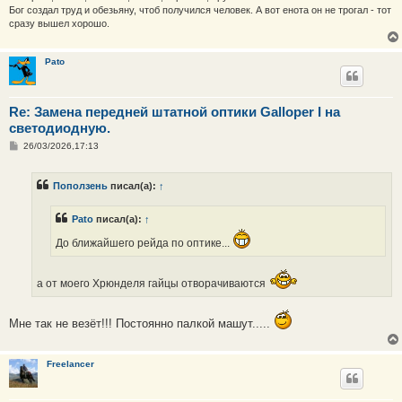
Бог создал труд и обезьяну, чтоб получился человек. А вот енота он не трогал - тот
сразу вышел хорошо.
Pato
Re: Замена передней штатной оптики Galloper I на
светодиодную.
С
26/03/2026,17:13
о
о
б
Поползень
писал(а):
↑
щ
е
н
Pato
писал(а):
↑
и
е
До ближайшего рейда по оптике...
а от моего Хрюнделя гайцы отворачиваются
Мне так не везёт!!! Постоянно палкой машут.....
Freelancer