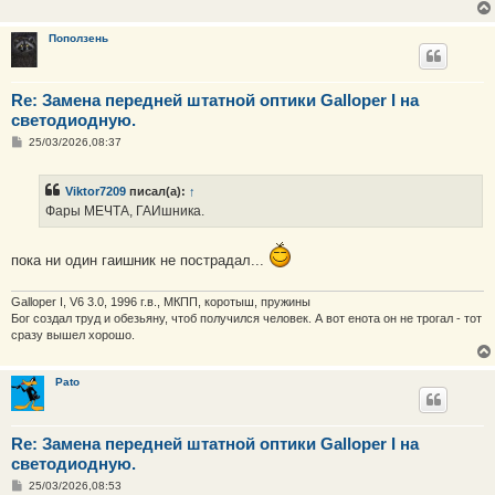
е
н
и
Поползень
е
Re: Замена передней штатной оптики Galloper I на
светодиодную.
С
25/03/2026,08:37
о
о
б
Viktor7209
писал(а):
↑
щ
е
Фары МЕЧТА, ГАИшника.
н
и
е
пока ни один гаишник не пострадал...
Galloper I, V6 3.0, 1996 г.в., МКПП, коротыш, пружины
Бог создал труд и обезьяну, чтоб получился человек. А вот енота он не трогал - тот
сразу вышел хорошо.
Pato
Re: Замена передней штатной оптики Galloper I на
светодиодную.
С
25/03/2026,08:53