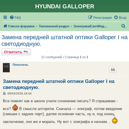
HYUNDAI GALLOPER
FAQ
Регистрация
Вход
П
Список форумов
Технический раздел
Электрика/Свет/Индикаторы
о
Замена передней штатной оптики Galloper I на
и
светодиодную.
с
Ответить
к
12 сообщений • Страница
1
из
1
Поползень
Замена передней штатной оптики Galloper I на
светодиодную.
С
09/03/2026,19:44
о
о
Все помнят как в школе учили сочинение писать? Я спрашиваю -
б
щ
все?
В смысле алгоритм. Сначала — эпиграф, потом введение
е
(смешки с задних парт), далее основная часть, ну и, под конец,
н
и
е
заключение, оно же и мораль. Ну вот с эпиграфа и начнем…