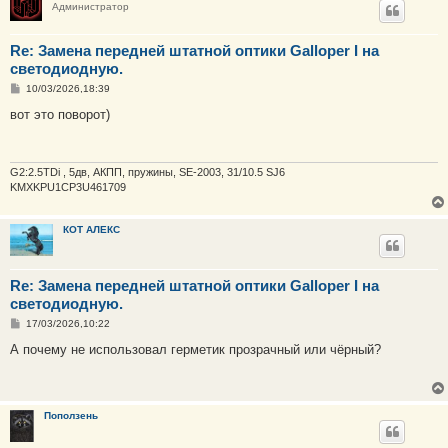
Администратор
Re: Замена передней штатной оптики Galloper I на
светодиодную.
С
10/03/2026,18:39
о
о
вот это поворот)
б
щ
е
н
и
G2:2.5TDi , 5дв, АКПП, пружины, SE-2003, 31/10.5 SJ6
е
KMXKPU1CP3U461709
КОТ АЛЕКС
Re: Замена передней штатной оптики Galloper I на
светодиодную.
С
17/03/2026,10:22
о
о
А почему не использовал герметик прозрачный или чёрный?
б
щ
е
н
и
Поползень
е