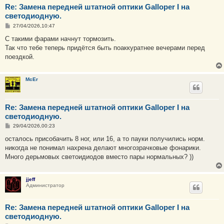
Re: Замена передней штатной оптики Galloper I на
светодиодную.
С
27/04/2026,10:47
о
о
С такими фарами начнут тормозить.
б
Так что тебе теперь придётся быть поаккуратнее вечерами перед
щ
е
поездкой.
н
и
е
McEr
Re: Замена передней штатной оптики Galloper I на
светодиодную.
С
29/04/2026,00:23
о
о
осталось присобачить 8 ног, или 16, а то пауки получились норм.
б
никогда не понимал нахрена делают многозрачковые фонарики.
щ
е
Много дерьмовых светоидиодов вместо пары нормальных? ))
н
и
е
jjeff
Администратор
Re: Замена передней штатной оптики Galloper I на
светодиодную.