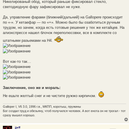
Никелированый обод, который раньше фиксировал стекло,
светодиодную фару зафиксировал не хуже.
Да, управление фарами (ближний/дальний) на Gallopere происходит
по «-». У кетаефар — по «+». Можно было бы озаботиться ручным
трудом, но зачем, когда есть готовые решения у тех же кетайцев. На
алиэкспрессе нашел блочок переполюсовки, все в комплекте со
штатными разьемами на H4.
Вот как-то так…
Заключение, оно же и мораль:
Не ешьте желтый снег и не чистите ружжо кирпичом.
Galloper I, V6 3.0, 1996 г.в., МКПП, коротыш, пружины
Бог создал труд и обезьяну, чтоб получился человек. А вот енота он не трогал - тот
сразу вышел хорошо.
jjeff