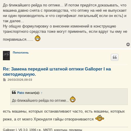
о
о
До ближайшего рейда по оптике... И потом придётся доказывать, что
б
машина давно снята с производства, что оптику на неё не выпускает
щ
е
ни один производитель и что сертификат легальный( если он есть) и
н
так далее...
и
е
Ну общую формулировку о внесении изменений в конструкцию
транспортного средства тоже могут применить, если вдруг ты ему не
понравишься......
Поползень
Re: Замена передней штатной оптики Galloper I на
светодиодную.
С
26/03/2026,09:03
о
о
б
Pato
писал(а):
↑
щ
е
До ближайшего рейда по оптике...
н
и
е
есть машины, которых останавливают часто, есть машины, которых
реже, а от моего Хрюнделя гайцы отворачиваются
Galloper I, V6 3.0, 1996 г.в., МКПП, коротыш, пружины