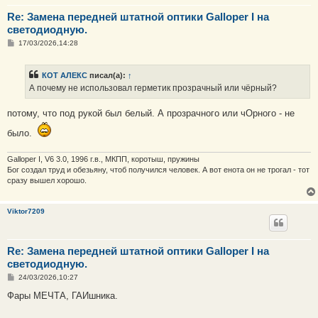
Re: Замена передней штатной оптики Galloper I на
светодиодную.
С
17/03/2026,14:28
о
о
б
КОТ АЛЕКС
писал(а):
↑
щ
е
А почему не использовал герметик прозрачный или чёрный?
н
и
е
потому, что под рукой был белый. А прозрачного или чОрного - не
было.
Galloper I, V6 3.0, 1996 г.в., МКПП, коротыш, пружины
Бог создал труд и обезьяну, чтоб получился человек. А вот енота он не трогал - тот
сразу вышел хорошо.
Viktor7209
Re: Замена передней штатной оптики Galloper I на
светодиодную.
С
24/03/2026,10:27
о
о
Фары МЕЧТА, ГАИшника.
б
щ