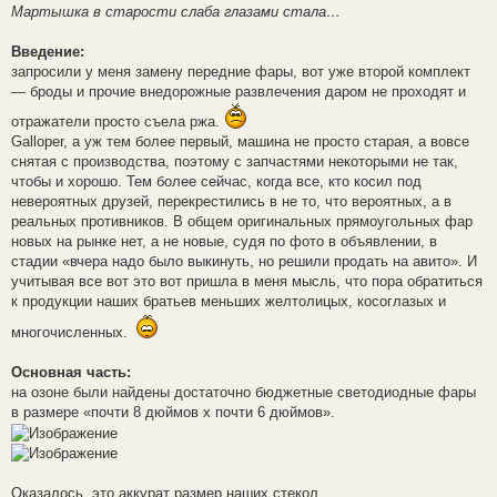
Мартышка в старости слаба глазами стала…
Введение:
запросили у меня замену передние фары, вот уже второй комплект
— броды и прочие внедорожные развлечения даром не проходят и
отражатели просто съела ржа.
Galloper, а уж тем более первый, машина не просто старая, а вовсе
снятая с производства, поэтому с запчастями некоторыми не так,
чтобы и хорошо. Тем более сейчас, когда все, кто косил под
невероятных друзей, перекрестились в не то, что вероятных, а в
реальных противников. В общем оригинальных прямоугольных фар
новых на рынке нет, а не новые, судя по фото в объявлении, в
стадии «вчера надо было выкинуть, но решили продать на авито». И
учитывая все вот это вот пришла в меня мысль, что пора обратиться
к продукции наших братьев меньших желтолицых, косоглазых и
многочисленных.
Основная часть:
на озоне были найдены достаточно бюджетные светодиодные фары
в размере «почти 8 дюймов х почти 6 дюймов».
Оказалось, это аккурат размер наших стекол.