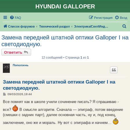
HYUNDAI GALLOPER
FAQ
Регистрация
Вход
П
Список форумов
Технический раздел
Электрика/Свет/Индикаторы
о
Замена передней штатной оптики Galloper I на
и
светодиодную.
с
Ответить
к
12 сообщений • Страница
1
из
1
Поползень
Замена передней штатной оптики Galloper I на
светодиодную.
С
09/03/2026,19:44
о
о
Все помнят как в школе учили сочинение писать? Я спрашиваю -
б
щ
все?
В смысле алгоритм. Сначала — эпиграф, потом введение
е
(смешки с задних парт), далее основная часть, ну и, под конец,
н
и
е
заключение, оно же и мораль. Ну вот с эпиграфа и начнем…