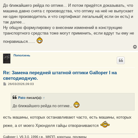
о
о
До ближайшего рейда по оптике... И потом придётся доказывать, что
б
машина давно снята с производства, что оптику на неё не выпускает
щ
е
ни один производитель и что сертификат легальный( если он есть) и
н
так далее...
и
е
Ну общую формулировку о внесении изменений в конструкцию
транспортного средства тоже могут применить, если вдруг ты ему не
понравишься......
Поползень
Re: Замена передней штатной оптики Galloper I на
светодиодную.
С
26/03/2026,09:03
о
о
б
Pato
писал(а):
↑
щ
е
До ближайшего рейда по оптике...
н
и
е
есть машины, которых останавливают часто, есть машины, которых
реже, а от моего Хрюнделя гайцы отворачиваются
Galloper I, V6 3.0, 1996 г.в., МКПП, коротыш, пружины