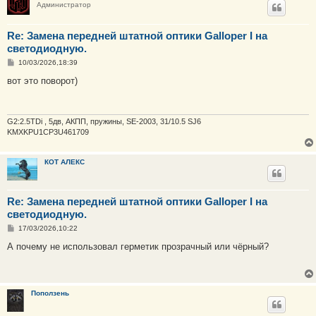
Администратор
Re: Замена передней штатной оптики Galloper I на
светодиодную.
С
10/03/2026,18:39
о
о
вот это поворот)
б
щ
е
н
и
G2:2.5TDi , 5дв, АКПП, пружины, SE-2003, 31/10.5 SJ6
е
KMXKPU1CP3U461709
КОТ АЛЕКС
Re: Замена передней штатной оптики Galloper I на
светодиодную.
С
17/03/2026,10:22
о
о
А почему не использовал герметик прозрачный или чёрный?
б
щ
е
н
и
Поползень
е