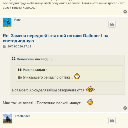
Бог создал труд и обезьяну, чтоб получился человек. А вот енота он не трогал - тот
сразу вышел хорошо.
Pato
Re: Замена передней штатной оптики Galloper I на
светодиодную.
С
26/03/2026,17:13
о
о
б
Поползень
писал(а):
↑
щ
е
н
Pato
писал(а):
↑
и
е
До ближайшего рейда по оптике...
а от моего Хрюнделя гайцы отворачиваются
Мне так не везёт!!! Постоянно палкой машут.....
Freelancer