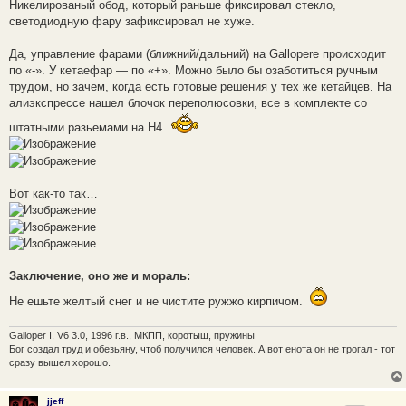
Никелированый обод, который раньше фиксировал стекло,
светодиодную фару зафиксировал не хуже.
Да, управление фарами (ближний/дальний) на Gallopere происходит
по «-». У кетаефар — по «+». Можно было бы озаботиться ручным
трудом, но зачем, когда есть готовые решения у тех же кетайцев. На
алиэкспрессе нашел блочок переполюсовки, все в комплекте со
штатными разьемами на H4.
Вот как-то так…
Заключение, оно же и мораль:
Не ешьте желтый снег и не чистите ружжо кирпичом.
Galloper I, V6 3.0, 1996 г.в., МКПП, коротыш, пружины
Бог создал труд и обезьяну, чтоб получился человек. А вот енота он не трогал - тот
сразу вышел хорошо.
jjeff