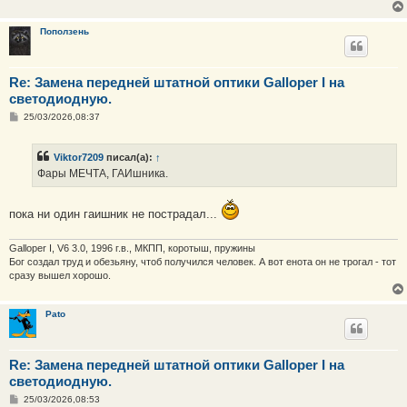
е
н
и
Поползень
е
Re: Замена передней штатной оптики Galloper I на
светодиодную.
С
25/03/2026,08:37
о
о
б
Viktor7209
писал(а):
↑
щ
е
Фары МЕЧТА, ГАИшника.
н
и
е
пока ни один гаишник не пострадал...
Galloper I, V6 3.0, 1996 г.в., МКПП, коротыш, пружины
Бог создал труд и обезьяну, чтоб получился человек. А вот енота он не трогал - тот
сразу вышел хорошо.
Pato
Re: Замена передней штатной оптики Galloper I на
светодиодную.
С
25/03/2026,08:53