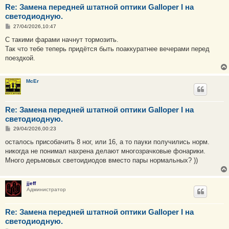
Re: Замена передней штатной оптики Galloper I на
светодиодную.
С
27/04/2026,10:47
о
о
С такими фарами начнут тормозить.
б
Так что тебе теперь придётся быть поаккуратнее вечерами перед
щ
е
поездкой.
н
и
е
McEr
Re: Замена передней штатной оптики Galloper I на
светодиодную.
С
29/04/2026,00:23
о
о
осталось присобачить 8 ног, или 16, а то пауки получились норм.
б
никогда не понимал нахрена делают многозрачковые фонарики.
щ
е
Много дерьмовых светоидиодов вместо пары нормальных? ))
н
и
е
jjeff
Администратор
Re: Замена передней штатной оптики Galloper I на
светодиодную.