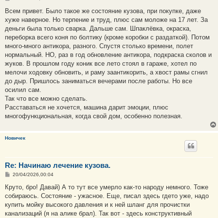
о
о
Всем привет. Было такое же состояние кузова, при покупке, даже
б
хуже наверное. Но терпение и труд, плюс сам моложе на 17 лет. За
щ
е
деньги была только сварка. Дальше сам. Шпаклёвка, окраска,
н
переборка всего коня по болтику (кроме коробки с раздаткой). Потом
и
е
много-много антикора, разного. Спустя столько времени, полет
нормальный. НО, раз в год обновление антикора, подкраска сколов и
жуков. В прошлом году коник все лето стоял в гараже, хотел по
мелочи ходовку обновить, и раму заантикорить, а хвост рамы сгнил
до дыр. Пришлось заниматься вечерами после работы. Но все
осилил сам.
Так что все можно сделать.
Расставаться не хочется, машина дарит эмоции, плюс
многофункциональная, когда свой дом, особенно полезная.
Новичек
Re: Начинаю лечение кузова.
С
20/04/2026,00:04
о
о
Круто, бро! Давай) А то тут все умерло как-то народу немного. Тоже
б
собираюсь. Состояние - ужасное. Еще, писал здесь гдето уже, надо
щ
е
купить мойку высокого давления и к ней шланг для прочистки
н
канализаций (я на алике брал). Так вот - здесь конструктивный
и