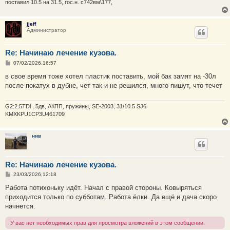
е
поставил 10.5 на 31.5, гос.н. с742вм\177,
jjeff
Администратор
Re: Начинаю лечение кузова.
С
07/02/2026,16:57
о
о
в свое время тоже хотел пластик поставить, мой бак замят на -30л
б
после покатух в дубне, чет так и не решился, много пишут, что течет
щ
е
н
и
G2:2.5TDi , 5дв, АКПП, пружины, SE-2003, 31/10.5 SJ6
е
KMXKPU1CP3U461709
нив
Re: Начинаю лечение кузова.
С
23/03/2026,12:18
о
о
Работа потихоньку идёт. Начал с правой стороны. Ковыряться
б
приходится только по субботам. Работа ёлки. Да ещё и дача скоро
щ
е
начнется.
н
и
У вас нет необходимых прав для просмотра вложений в этом сообщении.
е