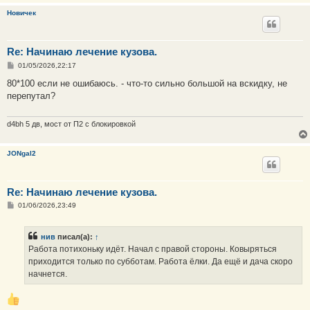
Новичек
Re: Начинаю лечение кузова.
С
01/05/2026,22:17
о
о
80*100 если не ошибаюсь. - что-то сильно большой на вскидку, не
б
перепутал?
щ
е
н
и
d4bh 5 дв, мост от П2 с блокировкой
е
JONgal2
Re: Начинаю лечение кузова.
С
01/06/2026,23:49
о
о
б
нив
писал(а):
↑
щ
е
Работа потихоньку идёт. Начал с правой стороны. Ковыряться
н
приходится только по субботам. Работа ёлки. Да ещё и дача скоро
и
е
начнется.