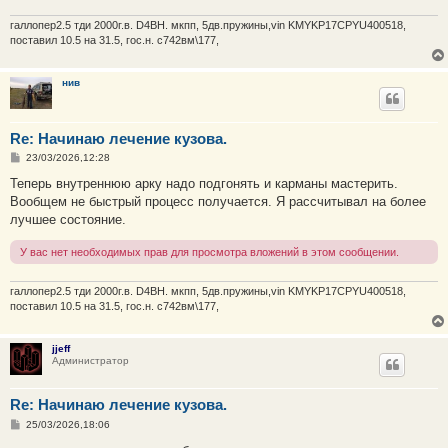
галлопер2.5 тди 2000г.в. D4BH. мкпп, 5дв.пружины,vin KMYKP17CPYU400518,
поставил 10.5 на 31.5, гос.н. с742вм\177,
нив
Re: Начинаю лечение кузова.
С
23/03/2026,12:28
о
о
Теперь внутреннюю арку надо подгонять и карманы мастерить.
б
Вообщем не быстрый процесс получается. Я рассчитывал на более
щ
е
лучшее состояние.
н
и
У вас нет необходимых прав для просмотра вложений в этом сообщении.
е
галлопер2.5 тди 2000г.в. D4BH. мкпп, 5дв.пружины,vin KMYKP17CPYU400518,
поставил 10.5 на 31.5, гос.н. с742вм\177,
jjeff
Администратор
Re: Начинаю лечение кузова.
С
25/03/2026,18:06
о
о