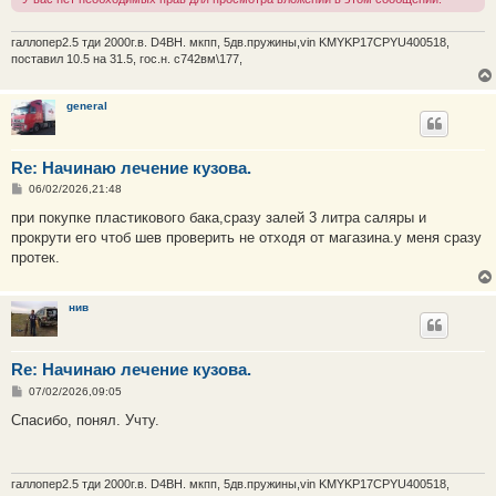
галлопер2.5 тди 2000г.в. D4BH. мкпп, 5дв.пружины,vin KMYKP17CPYU400518,
поставил 10.5 на 31.5, гос.н. с742вм\177,
general
Re: Начинаю лечение кузова.
С
06/02/2026,21:48
о
о
при покупке пластикового бака,сразу залей 3 литра саляры и
б
прокрути его чтоб шев проверить не отходя от магазина.у меня сразу
щ
е
протек.
н
и
е
нив
Re: Начинаю лечение кузова.
С
07/02/2026,09:05
о
о
Спасибо, понял. Учту.
б
щ
е
н
и
галлопер2.5 тди 2000г.в. D4BH. мкпп, 5дв.пружины,vin KMYKP17CPYU400518,