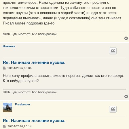
е
просчет инженеров. Рама сделана из замкнутого профиля с
технологическими отверстиями. Туда забивается песок и она не
сохнет внутри (это в основном в задней части) и надо этот песок
периодами вымывать, иначе (и уже,к сожалению) она там сгнивает.
Писал более подробно где-то.
d4bh 5 дв, мост от П2 с блокировкой
Новичек
Re: Начинаю лечение кузова.
С
20/04/2026,00:06
о
о
Но я хочу профиль вварить вместо порогов. Делал так кто-то вроде.
б
Кто-нибудь в курсе?
щ
е
н
и
d4bh 5 дв, мост от П2 с блокировкой
е
Freelancer
Re: Начинаю лечение кузова.
С
26/04/2026,20:14