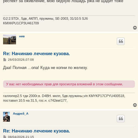
респект за оживление, мою бедную лошадь ржа не щадит тоже
б
щ
е
н
и
G2:2.5TDi , 5дв, АКПП, пружины, SE-2003, 31/10.5 SJ6
е
KMXKPU1CP3U461709
нив
Re: Начинаю лечение кузова.
С
26/03/2026,07:08
о
о
Даа! Полная ...опа! Куда не копни по железу.
б
щ
е
н
У вас нет необходимых прав для просмотра вложений в этом сообщении.
и
е
галлопер2.5 тди 2000г.в. D4BH. мкпп, 5дв.пружины,vin KMYKP17CPYU400518,
поставил 10.5 на 31.5, гос.н. с742вм\177,
Андрей_А
Re: Начинаю лечение кузова.
С
08/04/2026,21:15