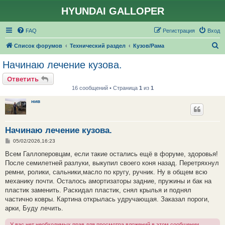
HYUNDAI GALLOPER
FAQ
Регистрация
Вход
П
Список форумов
Технический раздел
Кузов/Рама
о
Начинаю лечение кузова.
и
Ответить
с
16 сообщений • Страница
1
из
1
к
нив
Начинаю лечение кузова.
С
05/02/2026,16:23
о
о
Всем Галлоперовцам, если такие остались ещё в форуме, здоровья!
б
После семилетней разлуки, выкупил своего коня назад. Перетряхнул
щ
е
ремни, ролики, сальники,масло по кругу, ручник. Ну в общем всю
н
механику почти. Осталось амортизаторы задние, пружины и бак на
и
е
пластик заменить. Раскидал пластик, снял крылья и поднял
частично ковры. Картина открылась удручающая. Заказал пороги,
арки, Буду лечить.
У вас нет необходимых прав для просмотра вложений в этом сообщении.