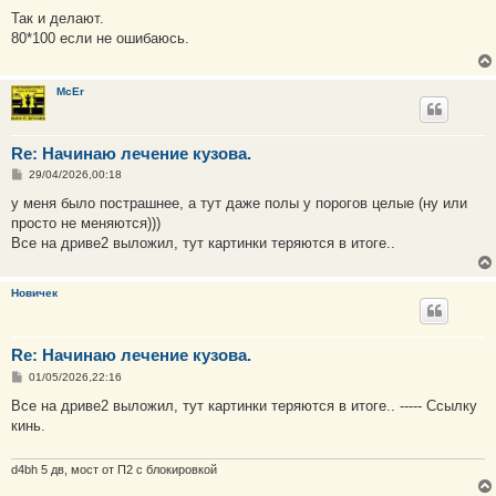
о
о
Так и делают.
б
80*100 если не ошибаюсь.
щ
е
н
и
McEr
е
Re: Начинаю лечение кузова.
С
29/04/2026,00:18
о
о
у меня было пострашнее, а тут даже полы у порогов целые (ну или
б
просто не меняются)))
щ
е
Все на дриве2 выложил, тут картинки теряются в итоге..
н
и
е
Новичек
Re: Начинаю лечение кузова.
С
01/05/2026,22:16
о
о
Все на дриве2 выложил, тут картинки теряются в итоге.. ----- Ссылку
б
кинь.
щ
е
н
и
d4bh 5 дв, мост от П2 с блокировкой
е