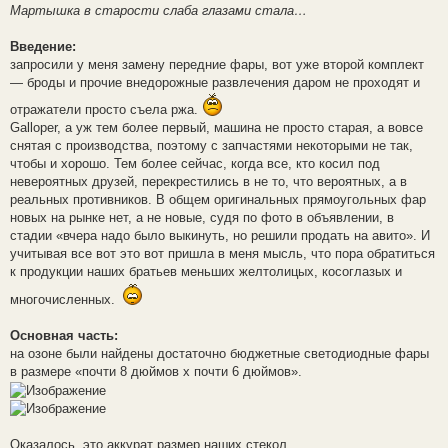
Мартышка в старости слаба глазами стала…
Введение:
запросили у меня замену передние фары, вот уже второй комплект
— броды и прочие внедорожные развлечения даром не проходят и
отражатели просто съела ржа.
Galloper, а уж тем более первый, машина не просто старая, а вовсе
снятая с производства, поэтому с запчастями некоторыми не так,
чтобы и хорошо. Тем более сейчас, когда все, кто косил под
невероятных друзей, перекрестились в не то, что вероятных, а в
реальных противников. В общем оригинальных прямоугольных фар
новых на рынке нет, а не новые, судя по фото в объявлении, в
стадии «вчера надо было выкинуть, но решили продать на авито». И
учитывая все вот это вот пришла в меня мысль, что пора обратиться
к продукции наших братьев меньших желтолицых, косоглазых и
многочисленных.
Основная часть:
на озоне были найдены достаточно бюджетные светодиодные фары
в размере «почти 8 дюймов х почти 6 дюймов».
Оказалось, это аккурат размер наших стекол.