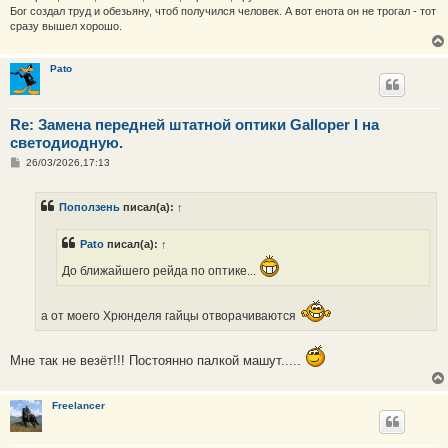
Бог создал труд и обезьяну, чтоб получился человек. А вот енота он не трогал - тот
сразу вышел хорошо.
Pato
Re: Замена передней штатной оптики Galloper I на
светодиодную.
С
26/03/2026,17:13
о
о
б
Поползень
писал(а):
↑
щ
е
н
Pato
писал(а):
↑
и
е
До ближайшего рейда по оптике...
а от моего Хрюнделя гайцы отворачиваются
Мне так не везёт!!! Постоянно палкой машут.....
Freelancer