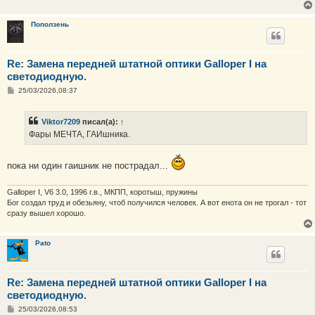
е
н
и
Поползень
е
Re: Замена передней штатной оптики Galloper I на
светодиодную.
С
25/03/2026,08:37
о
о
б
Viktor7209
писал(а):
↑
щ
е
Фары МЕЧТА, ГАИшника.
н
и
е
пока ни один гаишник не пострадал...
Galloper I, V6 3.0, 1996 г.в., МКПП, коротыш, пружины
Бог создал труд и обезьяну, чтоб получился человек. А вот енота он не трогал - тот
сразу вышел хорошо.
Pato
Re: Замена передней штатной оптики Galloper I на
светодиодную.
С
25/03/2026,08:53