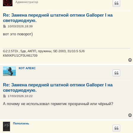
Администратор
Re: Замена передней штатной оптики Galloper I на
светодиодную.
С
10/03/2026,18:39
о
о
вот это поворот)
б
щ
е
н
и
G2:2.5TDi , 5дв, АКПП, пружины, SE-2003, 31/10.5 SJ6
е
KMXKPU1CP3U461709
КОТ АЛЕКС
Re: Замена передней штатной оптики Galloper I на
светодиодную.
С
17/03/2026,10:22
о
о
А почему не использовал герметик прозрачный или чёрный?
б
щ
е
н
и
Поползень
е