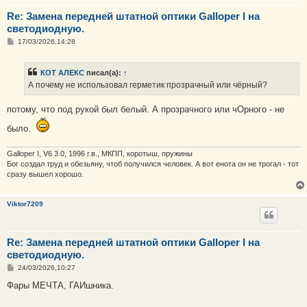
Re: Замена передней штатной оптики Galloper I на
светодиодную.
С
17/03/2026,14:28
о
о
б
КОТ АЛЕКС
писал(а):
↑
щ
е
А почему не использовал герметик прозрачный или чёрный?
н
и
е
потому, что под рукой был белый. А прозрачного или чОрного - не
было.
Galloper I, V6 3.0, 1996 г.в., МКПП, коротыш, пружины
Бог создал труд и обезьяну, чтоб получился человек. А вот енота он не трогал - тот
сразу вышел хорошо.
Viktor7209
Re: Замена передней штатной оптики Galloper I на
светодиодную.
С
24/03/2026,10:27
о
о
Фары МЕЧТА, ГАИшника.
б
щ