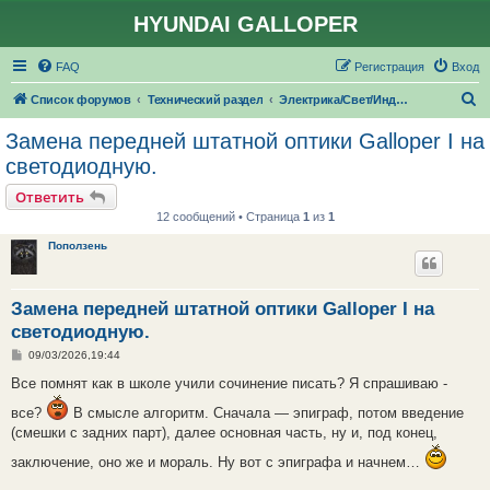
HYUNDAI GALLOPER
FAQ
Регистрация
Вход
П
Список форумов
Технический раздел
Электрика/Свет/Индикаторы
о
Замена передней штатной оптики Galloper I на
и
светодиодную.
с
Ответить
к
12 сообщений • Страница
1
из
1
Поползень
Замена передней штатной оптики Galloper I на
светодиодную.
С
09/03/2026,19:44
о
о
Все помнят как в школе учили сочинение писать? Я спрашиваю -
б
щ
все?
В смысле алгоритм. Сначала — эпиграф, потом введение
е
(смешки с задних парт), далее основная часть, ну и, под конец,
н
и
е
заключение, оно же и мораль. Ну вот с эпиграфа и начнем…