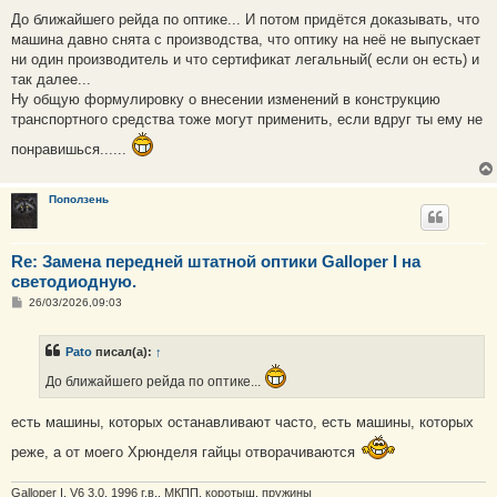
о
о
До ближайшего рейда по оптике... И потом придётся доказывать, что
б
машина давно снята с производства, что оптику на неё не выпускает
щ
е
ни один производитель и что сертификат легальный( если он есть) и
н
так далее...
и
е
Ну общую формулировку о внесении изменений в конструкцию
транспортного средства тоже могут применить, если вдруг ты ему не
понравишься......
Поползень
Re: Замена передней штатной оптики Galloper I на
светодиодную.
С
26/03/2026,09:03
о
о
б
Pato
писал(а):
↑
щ
е
До ближайшего рейда по оптике...
н
и
е
есть машины, которых останавливают часто, есть машины, которых
реже, а от моего Хрюнделя гайцы отворачиваются
Galloper I, V6 3.0, 1996 г.в., МКПП, коротыш, пружины