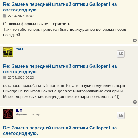
Re: Замена передней штатной оптики Galloper I на
светодиодную.
С
27/04/2026,10:47
о
о
С такими фарами начнут тормозить.
б
Так что тебе теперь придётся быть поаккуратнее вечерами перед
щ
е
поездкой.
н
и
е
McEr
Re: Замена передней штатной оптики Galloper I на
светодиодную.
С
29/04/2026,00:23
о
о
осталось присобачить 8 ног, или 16, а то пауки получились норм.
б
никогда не понимал нахрена делают многозрачковые фонарики.
щ
е
Много дерьмовых светоидиодов вместо пары нормальных? ))
н
и
е
jjeff
Администратор
Re: Замена передней штатной оптики Galloper I на
светодиодную.