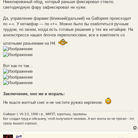
Никелированый обод, который раньше фиксировал стекло,
светодиодную фару зафиксировал не хуже.
Да, управление фарами (ближний/дальний) на Gallopere происходит
по «-». У кетаефар — по «+». Можно было бы озаботиться ручным
трудом, но зачем, когда есть готовые решения у тех же кетайцев. На
алиэкспрессе нашел блочок переполюсовки, все в комплекте со
штатными разьемами на H4.
Вот как-то так…
Заключение, оно же и мораль:
Не ешьте желтый снег и не чистите ружжо кирпичом.
Galloper I, V6 3.0, 1996 г.в., МКПП, коротыш, пружины
Бог создал труд и обезьяну, чтоб получился человек. А вот енота он не трогал - тот
сразу вышел хорошо.
jjeff