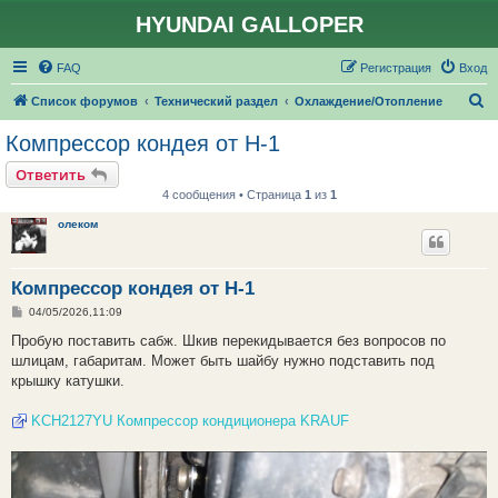
HYUNDAI GALLOPER
FAQ
Регистрация
Вход
П
Список форумов
Технический раздел
Охлаждение/Отопление
о
Компрессор кондея от H-1
и
Ответить
с
4 сообщения • Страница
1
из
1
к
олеком
Компрессор кондея от H-1
С
04/05/2026,11:09
о
о
Пробую поставить сабж. Шкив перекидывается без вопросов по
б
шлицам, габаритам. Может быть шайбу нужно подставить под
щ
е
крышку катушки.
н
и
е
KCH2127YU Компрессор кондиционера KRAUF