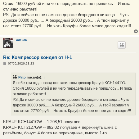
б
Стоил 16000 рублей и ни чего переделывать не пришлось... И пока
щ
е
отлично работает!
н
PS: Да и сейчас он не намного дороже безродного китаеца... Чуть
и
е
дороже 30000 руб...... А безродный 26000 руб..... А твой вариант у
нас стоит 27700 руб.... Но хоть Крауфы более менее долго ходят!!!
олеком
Re: Компрессор кондея от H-1
С
07/05/2026,23:23
о
о
б
Pato
писал(а):
↑
щ
е
Я себе три года назад поставил компрессор Крауф KCH1441YU.
н
Стоил 16000 рублей и ни чего переделывать не пришлось... И пока
и
е
отлично работает!
PS: Да и сейчас он не намного дороже безродного китаеца... Чуть
дороже 30000 руб...... А безродный 26000 руб..... А твой вариант у
нас стоит 27700 руб.... Но хоть Крауфы более менее долго ходят!!!
KRAUF KCH1441GW -- 1 208,51 попугаев
KRAUF KCH2127GW -- 892,02 попугаев + перекинуть шкив с
разъёмом, бонус: 4 болта на переходнике, вместо 1-го.