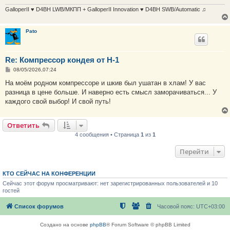
GalloperII ♥ D4BH LWB/МКПП + GalloperII Innovation ♥ D4BH SWB/Automatic ♫
Pato
Re: Компрессор кондея от H-1
С
08/05/2026,07:24
о
о
На моём родном компрессоре и шкив был ушатан в хлам! У вас
б
разница в цене больше. И наверно есть смысл заморачиваться... У
щ
е
каждого свой выбор! И свой путь!
н
и
е
Ответить
4 сообщения • Страница
1
из
1
Перейти
КТО СЕЙЧАС НА КОНФЕРЕНЦИИ
Сейчас этот форум просматривают: нет зарегистрированных пользователей и 10
гостей
Список форумов
Часовой пояс:
UTC+03:00
Создано на основе
phpBB
® Forum Software © phpBB Limited