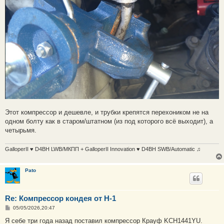
Этот компрессор и дешевле, и трубки крепятся перехоником не на
одном болту как в старом/штатном (из под которого всё выходит), а
четырьмя.
GalloperII ♥ D4BH LWB/МКПП + GalloperII Innovation ♥ D4BH SWB/Automatic ♫
Pato
Re: Компрессор кондея от H-1
С
05/05/2026,20:47
о
о
Я себе три года назад поставил компрессор Крауф KCH1441YU.