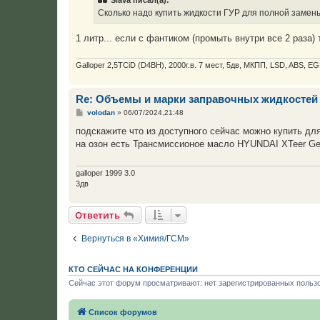
щ
е
Сколько надо купить жидкости ГУР для полной замены 
н
и
е
1 литр... если с фантиком (промыть внутри все 2 раза) 
Galloper 2,5TCiD (D4BH), 2000г.в. 7 мест, 5дв, МКПП, LSD, ABS, EG
Re: Объемы и марки заправочных жидкостей
С
volodan
»
06/07/2024,21:48
о
о
подскажите что из доступного сейчас можно купить для
б
на озон есть Трансмиссионое масло HYUNDAI XTeer Gea
щ
е
н
и
galloper 1999 3.0
е
3дв
Ответить
Вернуться в «Химия/ГСМ»
КТО СЕЙЧАС НА КОНФЕРЕНЦИИ
Сейчас этот форум просматривают: нет зарегистрированных пользо
Список форумов