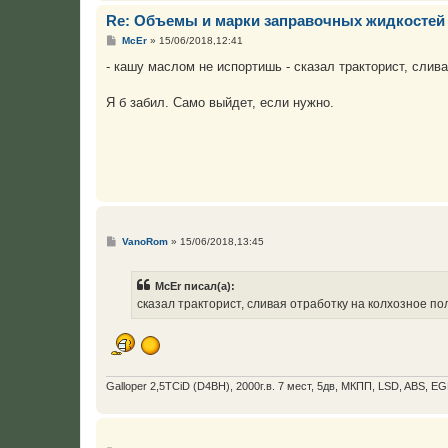
Re: Объемы и марки заправочных жидкостей
С
McEr
»
15/06/2018,12:41
о
о
- кашу маслом не испортишь - сказал тракторист, слива
б
щ
е
Я б забил. Само выйдет, если нужно.
н
и
е
С
VanoRom
»
15/06/2018,13:45
о
о
б
McEr писал(а):
щ
е
сказал тракторист, сливая отработку на колхозное по
н
и
е
Galloper 2,5TCiD (D4BH), 2000г.в. 7 мест, 5дв, МКПП, LSD, ABS, EG