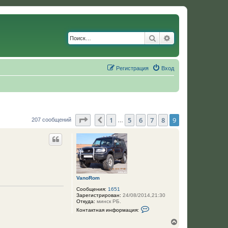
Поиск
Расширенный по
Регистрация
Вход
Страница
9
из
9
1
5
6
7
8
9
Пред.
207 сообщений
…
VanoRom
Сообщения:
1651
Зарегистрирован:
24/08/2014,21:30
Откуда:
минск РБ.
К
Контактная информация:
о
н
В
т