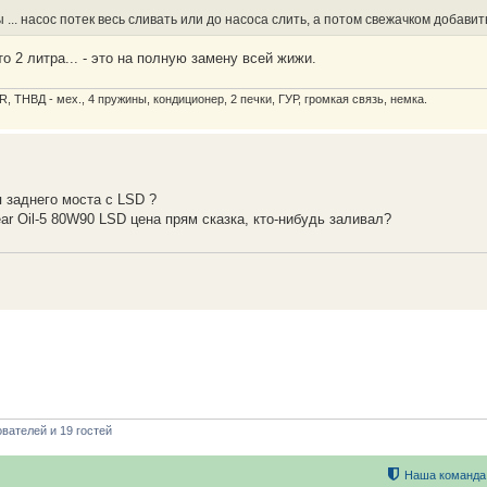
... насос потек весь сливать или до насоса слить, а потом свежачком добавит
то 2 литра... - это на полную замену всей жижи.
R, ТНВД - мех., 4 пружины, кондиционер, 2 печки, ГУР, громкая связь, немка.
 заднего моста с LSD ?
r Oil-5 80W90 LSD цена прям сказка, кто-нибудь заливал?
вателей и 19 гостей
Наша команда