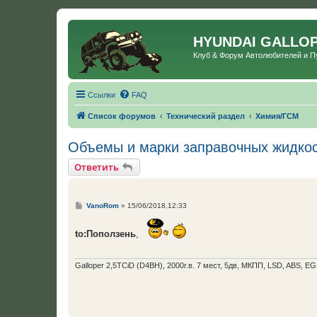
HYUNDAI GALLO
Клуб & Форум Автолюбителей и 
Ссылки
FAQ
Список форумов
Технический раздел
Химия/ГСМ
Объемы и марки заправочных жидко
Ответить
С
VanoRom
»
15/06/2018,12:33
о
о
б
to:Поползень
,
щ
е
н
и
Galloper 2,5TCiD (D4BH), 2000г.в. 7 мест, 5дв, МКПП, LSD, ABS, EG
е