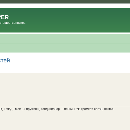
PER
Путешественников
стей
R, ТНВД - мех., 4 пружины, кондиционер, 2 печки, ГУР, громкая связь, немка.