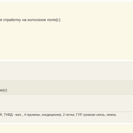
я отработку на колхозное поле(с)
ле(с)
R, ТНВД - мех., 4 пружины, кондиционер, 2 печки, ГУР, громкая связь, немка.