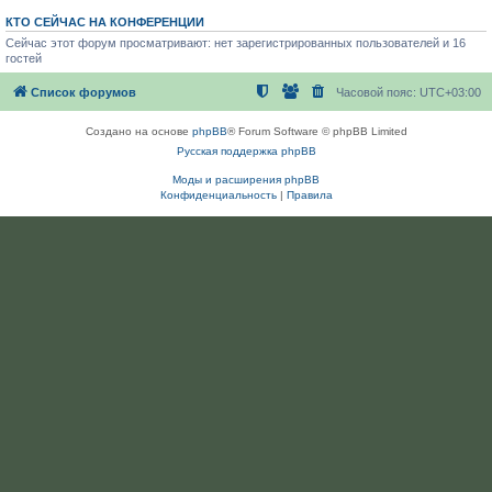
КТО СЕЙЧАС НА КОНФЕРЕНЦИИ
Сейчас этот форум просматривают: нет зарегистрированных пользователей и 16
гостей
Список форумов
Часовой пояс:
UTC+03:00
Создано на основе
phpBB
® Forum Software © phpBB Limited
Русская поддержка phpBB
Моды и расширения phpBB
Конфиденциальность
|
Правила