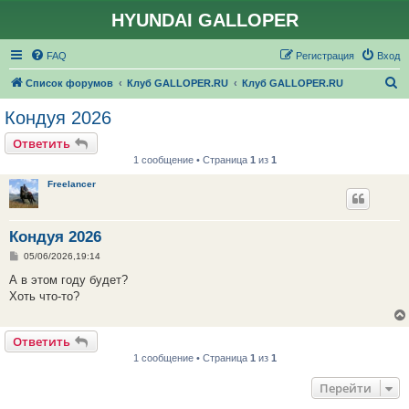
HYUNDAI GALLOPER
FAQ
Регистрация
Вход
П
Список форумов
Клуб GALLOPER.RU
Клуб GALLOPER.RU
о
Кондуя 2026
и
Ответить
с
1 сообщение • Страница
1
из
1
к
Freelancer
Кондуя 2026
С
05/06/2026,19:14
о
о
А в этом году будет?
б
Хоть что-то?
щ
е
н
и
Ответить
е
1 сообщение • Страница
1
из
1
Перейти