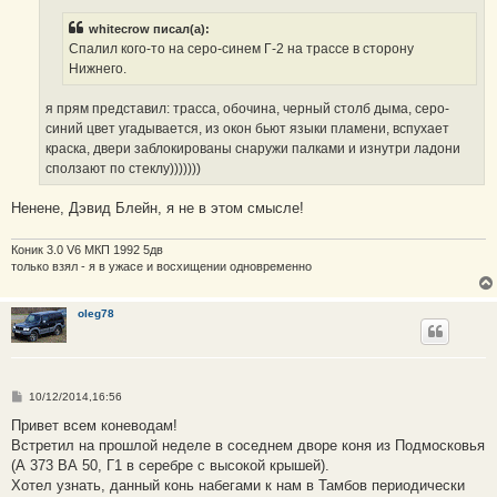
е
н
whitecrow писал(а):
и
е
Спалил кого-то на серо-синем Г-2 на трассе в сторону
Нижнего.
я прям представил: трасса, обочина, черный столб дыма, серо-
синий цвет угадывается, из окон бьют языки пламени, вспухает
краска, двери заблокированы снаружи палками и изнутри ладони
сползают по стеклу)))))))
Ненене, Дэвид Блейн, я не в этом смысле!
Коник 3.0 V6 МКП 1992 5дв
только взял - я в ужасе и восхищении одновременно
oleg78
С
10/12/2014,16:56
о
о
Привет всем коневодам!
б
Встретил на прошлой неделе в соседнем дворе коня из Подмосковья
щ
е
(А 373 ВА 50, Г1 в серебре с высокой крышей).
н
Хотел узнать, данный конь набегами к нам в Тамбов периодически
и