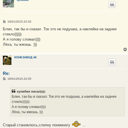
е
С
18/01/2015,22:02
о
о
Блин, так бы и сказал. Ток это не подушка, а наклейка на заднее
б
стекло)))))).
щ
е
А я голову сломал))))
н
Лёха, ты жжошь. )))
и
е
КОНЕЗАВОД 48
Re:
С
18/01/2015,22:05
о
о
б
кулибин писал(а):
щ
е
Блин, так бы и сказал. Ток это не подушка, а наклейка на заднее
н
стекло)))))).
и
е
А я голову сломал))))
Лёха, ты жжошь. )))
Старый становлюсь,слепну понемногу
...