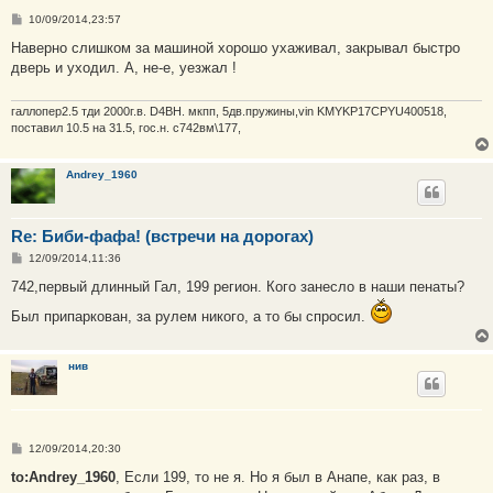
С
10/09/2014,23:57
о
о
Наверно слишком за машиной хорошо ухаживал, закрывал быстро
б
дверь и уходил. А, не-е, уезжал !
щ
е
н
и
галлопер2.5 тди 2000г.в. D4BH. мкпп, 5дв.пружины,vin KMYKP17CPYU400518,
е
поставил 10.5 на 31.5, гос.н. с742вм\177,
Andrey_1960
Re: Биби-фафа! (встречи на дорогах)
С
12/09/2014,11:36
о
о
742,первый длинный Гал, 199 регион. Кого занесло в наши пенаты?
б
щ
Был припаркован, за рулем никого, а то бы спросил.
е
н
и
е
нив
С
12/09/2014,20:30
о
о
to:Andrey_1960
, Если 199, то не я. Но я был в Анапе, как раз, в
б