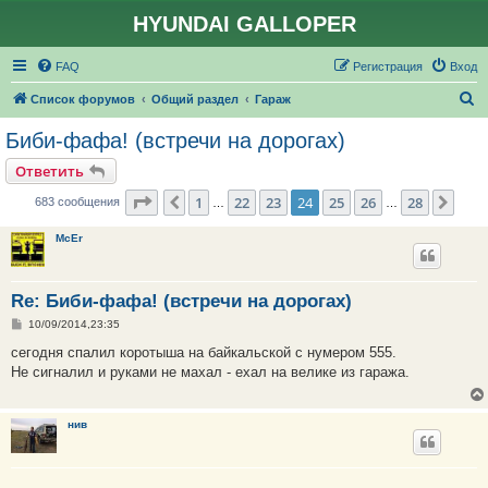
HYUNDAI GALLOPER
FAQ
Регистрация
Вход
П
Список форумов
Общий раздел
Гараж
о
Биби-фафа! (встречи на дорогах)
и
Ответить
с
Страница
24
из
28
1
22
23
24
25
26
28
Пред.
След
683 сообщения
…
…
к
McEr
Re: Биби-фафа! (встречи на дорогах)
С
10/09/2014,23:35
о
о
сегодня спалил коротыша на байкальской с нумером 555.
б
Не сигналил и руками не махал - ехал на велике из гаража.
щ
е
н
и
нив
е