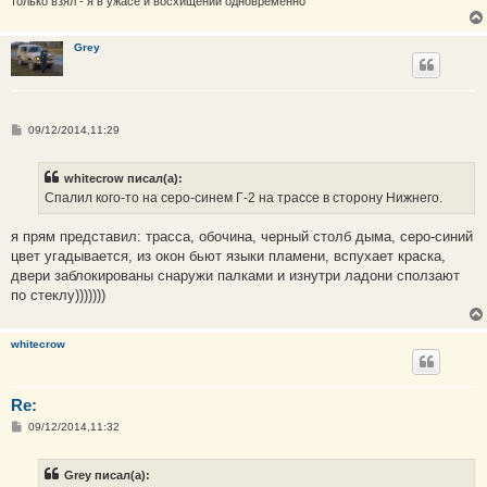
только взял - я в ужасе и восхищении одновременно
Grey
С
09/12/2014,11:29
о
о
б
whitecrow писал(а):
щ
е
Спалил кого-то на серо-синем Г-2 на трассе в сторону Нижнего.
н
и
е
я прям представил: трасса, обочина, черный столб дыма, серо-синий
цвет угадывается, из окон бьют языки пламени, вспухает краска,
двери заблокированы снаружи палками и изнутри ладони сползают
по стеклу)))))))
whitecrow
Re:
С
09/12/2014,11:32
о
о
б
Grey писал(а):
щ