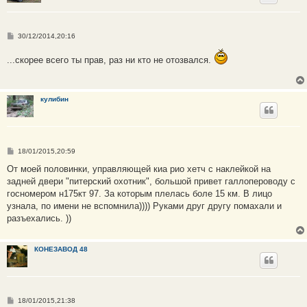
С
30/12/2014,20:16
о
о
...скорее всего ты прав, раз ни кто не отозвался.
б
щ
е
н
и
кулибин
е
С
18/01/2015,20:59
о
о
От моей половинки, управляющей киа рио хетч с наклейкой на
б
задней двери "питерский охотник", большой привет галлопероводу с
щ
е
госномером н175кт 97. За которым плелась боле 15 км. В лицо
н
узнала, по имени не вспомнила)))) Руками друг другу помахали и
и
е
разъехались. ))
КОНЕЗАВОД 48
С
18/01/2015,21:38