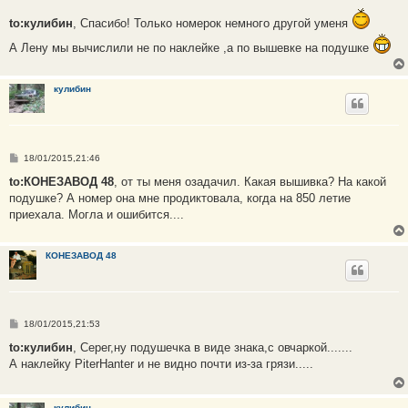
о
о
to:кулибин
, Спасибо! Только номерок немного другой уменя
б
щ
е
А Лену мы вычислили не по наклейке ,а по вышевке на подушке
н
и
е
кулибин
С
18/01/2015,21:46
о
о
to:КОНЕЗАВОД 48
, от ты меня озадачил. Какая вышивка? На какой
б
подушке? А номер она мне продиктовала, когда на 850 летие
щ
е
приехала. Могла и ошибится....
н
и
е
КОНЕЗАВОД 48
С
18/01/2015,21:53
о
о
to:кулибин
, Серег,ну подушечка в виде знака,с овчаркой.......
б
А наклейку PiterHanter и не видно почти из-за грязи.....
щ
е
н
и
кулибин