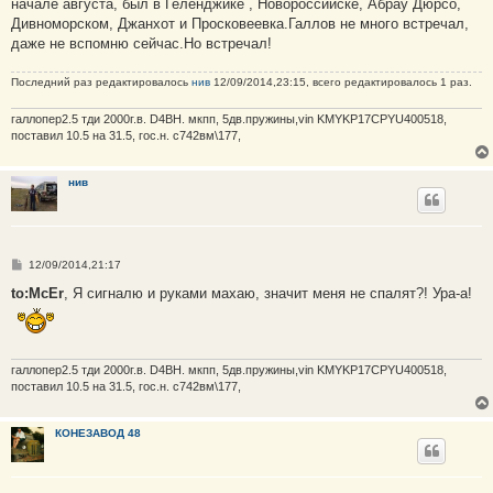
начале августа, был в Геленджике , Новороссийске, Абрау Дюрсо,
щ
е
Дивноморском, Джанхот и Просковеевка.Галлов не много встречал,
н
даже не вспомню сейчас.Но встречал!
и
е
Последний раз редактировалось
нив
12/09/2014,23:15, всего редактировалось 1 раз.
галлопер2.5 тди 2000г.в. D4BH. мкпп, 5дв.пружины,vin KMYKP17CPYU400518,
поставил 10.5 на 31.5, гос.н. с742вм\177,
нив
С
12/09/2014,21:17
о
о
to:McEr
, Я сигналю и руками махаю, значит меня не спалят?! Ура-а!
б
щ
е
н
и
галлопер2.5 тди 2000г.в. D4BH. мкпп, 5дв.пружины,vin KMYKP17CPYU400518,
е
поставил 10.5 на 31.5, гос.н. с742вм\177,
КОНЕЗАВОД 48