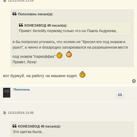
С
12/11/2014,13:26
о
о
б
Поползень писал(а):
щ
е
н
КОНЕЗАВОД 48 писал(а):
и
е
Привет белоМу первому,только что на Павла Андреева,
я бы попросил уточнить, что хозяин не "бросил его под знаком и
ушел", а чинно и блаародно запарковался на разрешенном месте
под знаком "паркоффка"
Привет, Леха!
вот буржуй, на работу на машине ездит.
Поползень
С
12/11/2014,13:39
о
о
б
КОНЕЗАВОД 48 писал(а):
щ
е
Это щютка была...
н