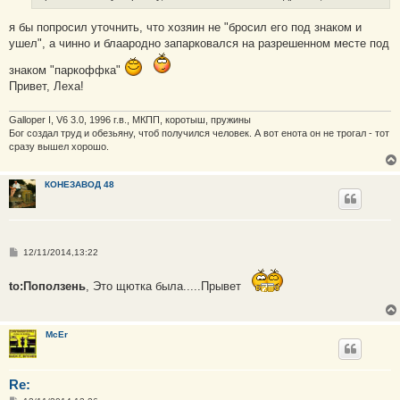
н
и
е
я бы попросил уточнить, что хозяин не "бросил его под знаком и
ушел", а чинно и блаародно запарковался на разрешенном месте под
знаком "паркоффка"
Привет, Леха!
Galloper I, V6 3.0, 1996 г.в., МКПП, коротыш, пружины
Бог создал труд и обезьяну, чтоб получился человек. А вот енота он не трогал - тот
сразу вышел хорошо.
КОНЕЗАВОД 48
С
12/11/2014,13:22
о
о
б
to:Поползень
, Это щютка была.....Прывет
щ
е
н
и
McEr
е
Re: