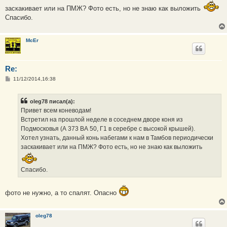
е
заскакивает или на ПМЖ? Фото есть, но не знаю как выложить
Спасибо.
McEr
Re:
С
11/12/2014,16:38
о
о
б
oleg78 писал(а):
щ
е
Привет всем коневодам!
н
Встретил на прошлой неделе в соседнем дворе коня из
и
е
Подмосковья (А 373 ВА 50, Г1 в серебре с высокой крышей).
Хотел узнать, данный конь набегами к нам в Тамбов периодически
заскакивает или на ПМЖ? Фото есть, но не знаю как выложить
Спасибо.
фото не нужно, а то спалят. Опасно
oleg78