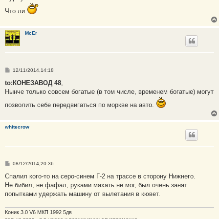
и
е
Что ли
McEr
С
12/11/2014,14:18
о
о
to:КОНЕЗАВОД 48
,
б
Нынче только совсем богатые (в том числе, временем богатые) могут
щ
е
позволить себе передвигаться по моркве на авто.
н
и
е
whitecrow
С
08/12/2014,20:36
о
о
Спалил кого-то на серо-синем Г-2 на трассе в сторону Нижнего.
б
Не бибил, не фафал, руками махать не мог, был очень занят
щ
е
попытками удержать машину от вылетания в кювет.
н
и
е
Коник 3.0 V6 МКП 1992 5дв