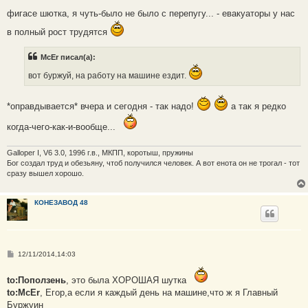
и
е
фигасе шютка, я чуть-было не было с перепугу... - евакуаторы у нас
в полный рост трудятся
McEr писал(а):
вот буржуй, на работу на машине ездит.
*оправдывается* вчера и сегодня - так надо!
а так я редко
когда-чего-как-и-вообще...
Galloper I, V6 3.0, 1996 г.в., МКПП, коротыш, пружины
Бог создал труд и обезьяну, чтоб получился человек. А вот енота он не трогал - тот
сразу вышел хорошо.
КОНЕЗАВОД 48
С
12/11/2014,14:03
о
о
б
to:Поползень
, это была ХОРОШАЯ шутка
щ
to:McEr
, Егор,а если я каждый день на машине,что ж я Главный
е
н
Буржуин