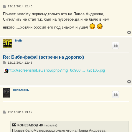
С
12/11/2014,12:46
о
о
Привет белоМу первому,только что на Павла Андреева,
б
Сигналить не стал т.к. был на пузотере,да и не было в нем
щ
е
никого.....хозяин бросил его под знаком и ушел
н
и
е
McEr
Re: Биби-фафа! (встречи на дорогах)
С
12/11/2014,12:48
о
о
http://screenshot.su/show.php?img=8d968 ... 72c185.jpg
б
щ
е
н
и
Поползень
е
С
12/11/2014,13:12
о
о
б
КОНЕЗАВОД 48 писал(а):
щ
е
Привет белоМу первому,только что на Павла Андреева,