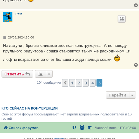
Pato
С
26/09/2024,20:00
о
о
Из латуни , бронзы слишком жёсткая конструкция.... А по поводу
б
прульного редуктора - сошка становится таким же расходником...и
щ
е
люфты возрастают за счет большого хода пальца сошки.
н
и
е
Ответить
1
2
3
4
5
Пред.
104 сообщения
Перейти
КТО СЕЙЧАС НА КОНФЕРЕНЦИИ
Сейчас этот форум просматривают: нет зарегистрированных пользователей и 16
гостей
Список форумов
Часовой пояс:
UTC+03:00
Создано на основе
phpBB
® Forum Software © phpBB Limited