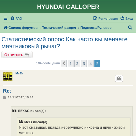
HYUNDAI GALLOPER
FAQ
Регистрация
Вход
П
Список форумов
Технический раздел
Подвеска/Рулевое
о
Статистический опрос Как часто вы меняете
и
маятниковый рычаг?
с
Ответить
к
1
2
3
4
5
Пред.
104 сообщения
McEr
Re:
С
13/11/2015,10:34
о
о
б
ЛЁХАС писал(а):
щ
е
н
McEr писал(а):
и
е
Я вот смазывал, правда нерегулярно нихрена и ничо - живой
маятник.