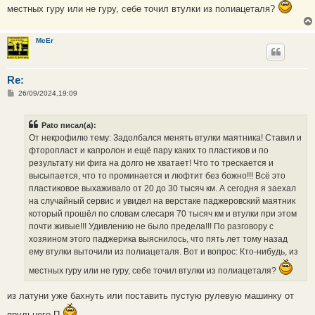
местных гуру или не гуру, себе точил втулки из полиацеталя?
McEr
Re:
С
26/09/2024,19:09
о
о
б
Pato писал(а):
щ
е
От некрофилю тему: Задолбался менять втулки маятника! Ставил и
н
фторопласт и капролон и ещё пару каких то пластиков и по
и
е
результату ни фига на долго не хватает! Что то трескается и
высыпается, что то проминается и люфтит без божно!!! Всё это
пластиковое выхаживало от 20 до 30 тысяч км. А сегодня я заехал
на случайный сервис и увидел на верстаке паджеровский маятник
который прошёл по словам слесаря 70 тысяч км и втулки при этом
почти живые!!! Удивлению не было предела!!! По разговору с
хозяином этого паджерика выяснилось, что пять лет тому назад
ему втулки выточили из полиацеталя. Вот и вопрос: Кто-нибудь, из
местных гуру или не гуру, себе точил втулки из полиацеталя?
из латуни уже бахнуть или поставить пустую рулевую машинку от
прульного П