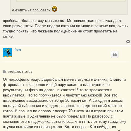
А ездить не пробовал?
пробовал, больше газу меньше ям. Мотоциклетная привычка дает
свои результаты. После недели катания на моце в режиме вкл, очень
трудно понять, что лежачие полицейские не стоит пролетать на
сотке.
Pato
С
25/09/2024,15:01
о
о
От некрофилю тему: Задолбался менять втулки маятника! Ставил и
б
фторопласт и капролон и ещё пару каких то пластиков и по
щ
е
результату ни фига на долго не хватает! Что то трескается и
н
высыпается, что то проминается и люфтит без божно!!! Всё это
и
е
пластиковое выхаживало от 20 до 30 тысяч км. А сегодня я заехал
на случайный сервис и увидел на верстаке паджеровский маятник
который прошёл по словам слесаря 70 тысяч км и втулки при этом
почти живые!!! Удивлению не было предела!!! По разговору с
хозяином этого паджерика выяснилось, что пять лет тому назад ему
втулки выточили из полиацеталя. Вот и вопрос: Кто-нибудь, из