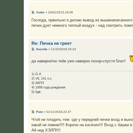
С
Vzdor
»
24/01/2013,16:06
о
о
Госопда, првильно я делаю вывод из вышенаписанного 
б
печки дует немного теплый воздух - над смотреть помп
щ
е
н
и
е
Re: Печка не греет
С
freeride
»
11/10/2018,20:24
о
о
б
да наверно!но тебе уже наверно похер-спустя 5лет!
щ
е
н
и
1) G-II
е
2) V6, 141 л.с.
3) АКПП
4) 1999 года рождения
5) 5дв
С
Pato
»
01/11/2018,22:47
о
о
Чтоб не плодить тем: где у передней печки вход и вы
б
какой не помню!!!! Короче на косячил!!! Вход с башки 
щ
е
Ай нид ХЭЛП!!!!
н