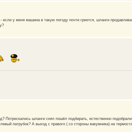
- если у меня машина в такую погоду почти греется, шланги продавлива
у?
ход? Потрескались шланги снял пошёл подбирать, естественно подобрали
в левый патрубок? А выход с правого ( со стороны вакумника) на термост