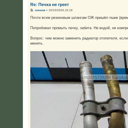
Re: Печка не греет
С
олеком
»
10/10/2024,10:19
о
о
Почти всем резиновым шлангам ОЖ пришёл пшик (время
б
щ
е
Попробовал промыть печку, забита. Ни водой, ни комп
н
и
е
Вопрос: чем можно заменить радиатор отопителя, если
менять.