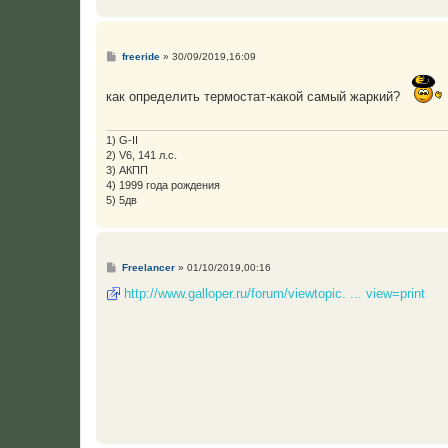
С
freeride
»
30/09/2019,16:09
о
о
б
как определить термостат-какой самый жаркий?
щ
е
н
и
1) G-II
е
2) V6, 141 л.с.
3) АКПП
4) 1999 года рождения
5) 5дв
С
Freelancer
»
01/10/2019,00:16
о
о
http://www.galloper.ru/forum/viewtopic. ... view=print
б
щ
е
н
и
е