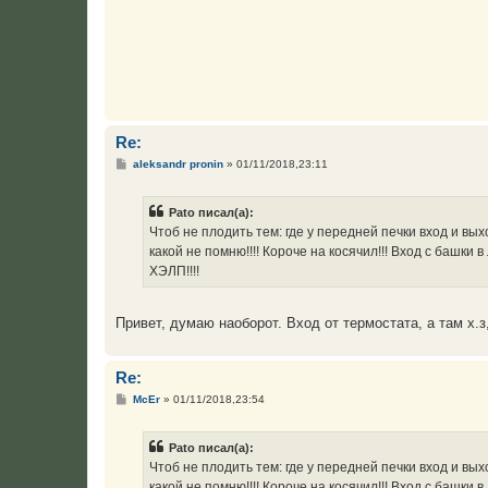
и
е
Re:
С
aleksandr pronin
»
01/11/2018,23:11
о
о
б
Pato писал(а):
щ
е
Чтоб не плодить тем: где у передней печки вход и в
н
какой не помню!!!! Короче на косячил!!! Вход с башки
и
е
ХЭЛП!!!!
Привет, думаю наоборот. Вход от термостата, а там х.з,
Re:
С
McEr
»
01/11/2018,23:54
о
о
б
Pato писал(а):
щ
е
Чтоб не плодить тем: где у передней печки вход и в
н
какой не помню!!!! Короче на косячил!!! Вход с башки