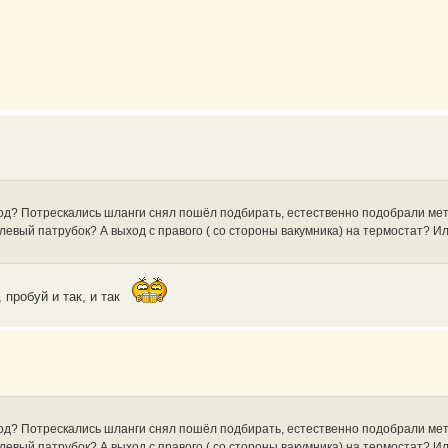
ыход? Потрескались шланги снял пошёл подбирать, естественно подобрали мет
 в левый патрубок? А выход с правого ( со стороны вакумника) на термостат? И
 пробуй и так, и так
ыход? Потрескались шланги снял пошёл подбирать, естественно подобрали мет
 в левый патрубок? А выход с правого ( со стороны вакумника) на термостат? И