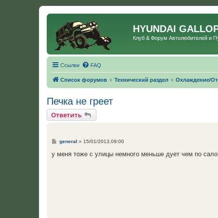
HYUNDAI GALLO
Клуб & Форум Автолюбителей и 
Ссылки
FAQ
Список форумов
Технический раздел
Охлаждение/От
Печка не греет
Ответить
С
general
»
15/01/2013,09:00
о
о
у меня тоже с улицы немного меньше дует чем по сало
б
щ
е
н
и
е