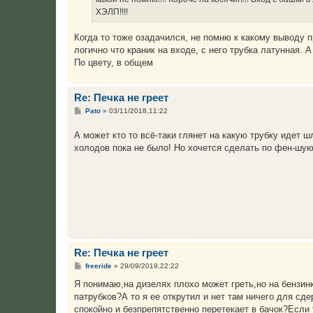
и
е
ХЭЛП!!!!
Когда то тоже озадачился, не помню к какому выводу 
логично что краник на входе, с него трубка латунная. А
По цвету, в общем
Re: Печка не греет
С
Pato
»
03/11/2018,11:22
о
о
А может кто то всё-таки глянет на какую трубку идет ш
б
щ
холодов пока не было! Но хочется сделать по фен-шую
е
н
и
е
Re: Печка не греет
С
freeride
»
29/09/2019,22:22
о
о
Я понимаю,на дизелях плохо может греть,но на бензинк
б
патрубков?А то я ее открутил и нет там ничего для сд
щ
е
спокойно и безпрепятственно перетекает в бачок?Если т