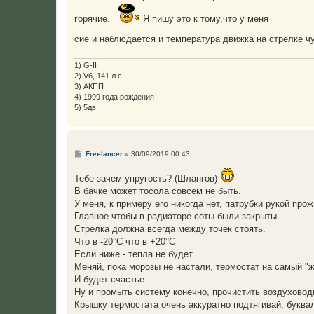
н
и
горячие.
Я пишу это к тому,что у меня
е
сие и наблюдается и температура движка на стрелке ч
1) G-II
2) V6, 141 л.с.
3) АКПП
4) 1999 года рождения
5) 5дв
С
Freelancer
»
30/09/2019,00:43
о
о
Тебе зачем упругость? (Шлангов)
б
щ
В бачке может тосола совсем не быть.
е
У меня, к примеру его никогда нет, патрубки рукой прож
н
и
Главное чтобы в радиаторе соты были закрыты.
е
Стрелка должна всегда между точек стоять.
Что в -20°С что в +20°С
Если ниже - тепла не будет.
Меняй, пока морозы не настали, термостат на самый "
И будет счастье.
Ну и промыть систему конечно, прочистить воздуховод
Крышку термостата очень аккуратно подтягивай, буква