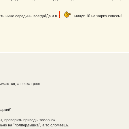
уть ниже середины всегда!Да и в
минус 10 не жарко совсем!
имаются, а печка греет.
жаркий"
ы, проверить приводы заслонок.
льно на "полпердышка", а то сломаешь.