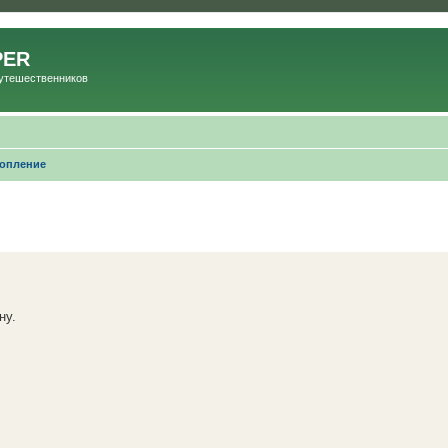
PER
Путешественников
опление
ну.