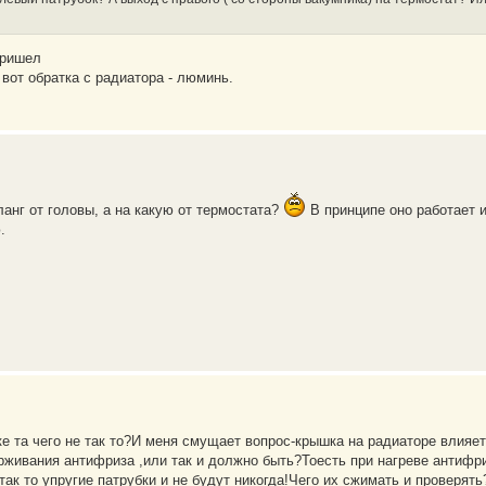
пришел
 вот обратка с радиатора - люминь.
ланг от головы, а на какую от термостата?
В принципе оно работает и 
.
е та чего не так то?И меня смущает вопрос-крышка на радиаторе влияет
ерживания антифриза ,или так и должно быть?Тоесть при нагреве антифр
ак то упругие патрубки и не будут никогда!Чего их сжимать и проверять