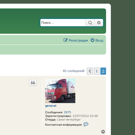
Поиск
Расширенный по
Регистрация
Вход
1
2
Пред.
40 сообщений
general
Сообщения:
2975
Зарегистрирован:
12/07/2012,10:48
Откуда:
санкт-петербург
К
Контактная информация:
о
н
В
т